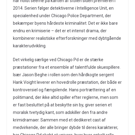
har holdt seerne på kanten af stolen siden premieren i
2014. Serien følger detektiverne i Intelligence Unit, en
specialenhed under Chicago Police Department, der
bekæmper byens hårdeste kriminalitet. Det er ikke bare
endnu en krimiserie – det er et intenst drama, der
kombinerer realistiske efterforskninger med dybtgående
karakterudvikling.
Det virkelig særlige ved Chicago Pd er de stærke
præstationer fra et ensemble af talentfulde skuespillere.
Især Jason Beghe i rollen som den hårdkogte sergent
Hank Voight leverer en hovedrolle præstation, der både er
kontroversiel og fængslende. Hans portrættering af en
politimand, der ikke altid spiller efter reglerne, men som
er fast besluttet på at beskytte sin by, giver serien et
moralsk tvetydig kant, som adskiller den fra andre
krimidramaer. Sammen med et dedikeret cast af
medvirkende, der alle bringer dybde til deres karakterer,