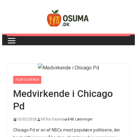
Skip
to
content
FILM OG SERIER
Medvirkende i Chicago
Pd
10/02/2026
Vil fra Osuma
848 Læsninger
Chicago Pd er en af NBCs mest populære politiserie, der