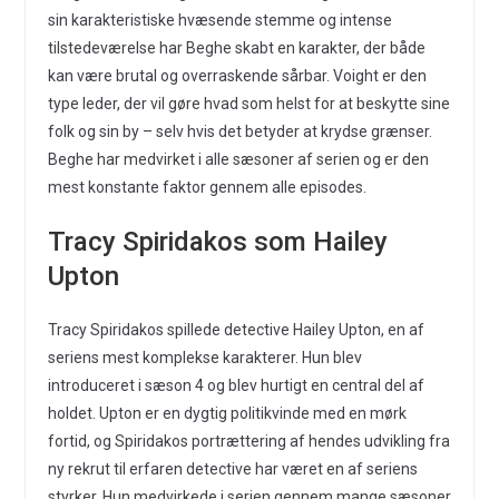
sin karakteristiske hvæsende stemme og intense
tilstedeværelse har Beghe skabt en karakter, der både
kan være brutal og overraskende sårbar. Voight er den
type leder, der vil gøre hvad som helst for at beskytte sine
folk og sin by – selv hvis det betyder at krydse grænser.
Beghe har medvirket i alle sæsoner af serien og er den
mest konstante faktor gennem alle episodes.
Tracy Spiridakos som Hailey
Upton
Tracy Spiridakos spillede detective Hailey Upton, en af
seriens mest komplekse karakterer. Hun blev
introduceret i sæson 4 og blev hurtigt en central del af
holdet. Upton er en dygtig politikvinde med en mørk
fortid, og Spiridakos portrættering af hendes udvikling fra
ny rekrut til erfaren detective har været en af seriens
styrker. Hun medvirkede i serien gennem mange sæsoner