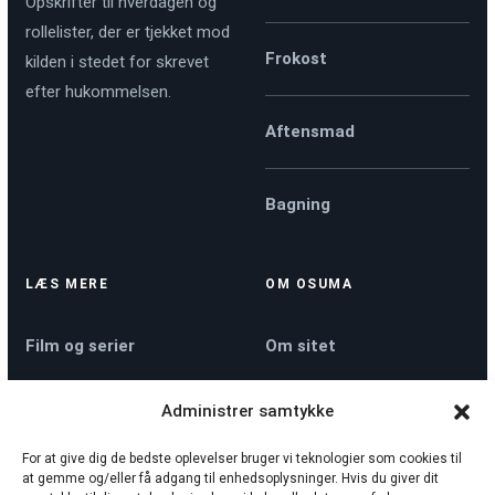
Opskrifter til hverdagen og
rollelister, der er tjekket mod
Frokost
kilden i stedet for skrevet
efter hukommelsen.
Aftensmad
Bagning
LÆS MERE
OM OSUMA
Film og serier
Om sitet
Administrer samtykke
Køkkenmaskiner
Kontakt
For at give dig de bedste oplevelser bruger vi teknologier som cookies til
at gemme og/eller få adgang til enhedsoplysninger. Hvis du giver dit
Nyheder
Privatlivspolitik