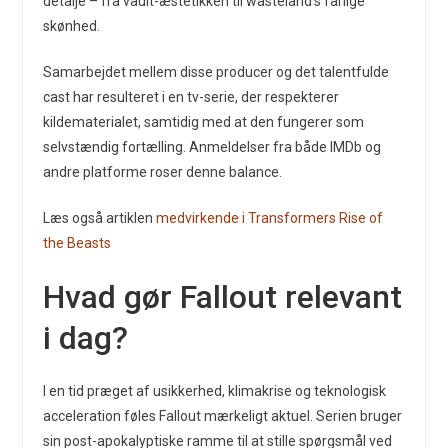
detalje – fra vault-æstetikken til wasteland’s farlige
skønhed.
Samarbejdet mellem disse producer og det talentfulde
cast har resulteret i en tv-serie, der respekterer
kildematerialet, samtidig med at den fungerer som
selvstændig fortælling. Anmeldelser fra både IMDb og
andre platforme roser denne balance.
Læs også artiklen
medvirkende i Transformers Rise of
the Beasts
Hvad gør Fallout relevant
i dag?
I en tid præget af usikkerhed, klimakrise og teknologisk
acceleration føles Fallout mærkeligt aktuel. Serien bruger
sin post-apokalyptiske ramme til at stille spørgsmål ved