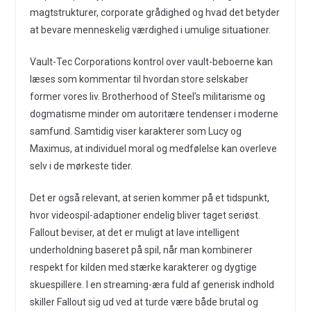
magtstrukturer, corporate grådighed og hvad det betyder
at bevare menneskelig værdighed i umulige situationer.
Vault-Tec Corporations kontrol over vault-beboerne kan
læses som kommentar til hvordan store selskaber
former vores liv. Brotherhood of Steel’s militarisme og
dogmatisme minder om autoritære tendenser i moderne
samfund. Samtidig viser karakterer som Lucy og
Maximus, at individuel moral og medfølelse kan overleve
selv i de mørkeste tider.
Det er også relevant, at serien kommer på et tidspunkt,
hvor videospil-adaptioner endelig bliver taget seriøst.
Fallout beviser, at det er muligt at lave intelligent
underholdning baseret på spil, når man kombinerer
respekt for kilden med stærke karakterer og dygtige
skuespillere. I en streaming-æra fuld af generisk indhold
skiller Fallout sig ud ved at turde være både brutal og