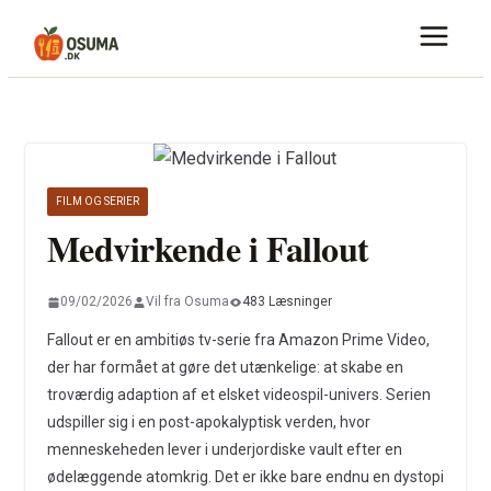
Skip
to
content
FILM OG SERIER
Medvirkende i Fallout
09/02/2026
Vil fra Osuma
483 Læsninger
Fallout er en ambitiøs tv-serie fra Amazon Prime Video,
der har formået at gøre det utænkelige: at skabe en
troværdig adaption af et elsket videospil-univers. Serien
udspiller sig i en post-apokalyptisk verden, hvor
menneskeheden lever i underjordiske vault efter en
ødelæggende atomkrig. Det er ikke bare endnu en dystopi