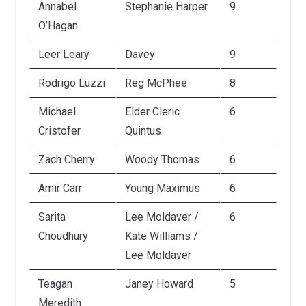
Annabel
Stephanie Harper
9
O’Hagan
Leer Leary
Davey
9
Rodrigo Luzzi
Reg McPhee
8
Michael
Elder Cleric
6
Cristofer
Quintus
Zach Cherry
Woody Thomas
6
Amir Carr
Young Maximus
6
Sarita
Lee Moldaver /
6
Choudhury
Kate Williams /
Lee Moldaver
Teagan
Janey Howard
5
Meredith