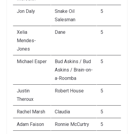
Jon Daly
Snake Oil
5
Salesman
Xelia
Dane
5
Mendes-
Jones
Michael Esper
Bud Askins / Bud
5
Askins / Brain-on-
a-Roomba
Justin
Robert House
5
Theroux
Rachel Marsh
Claudia
5
Adam Faison
Ronnie McCurtry
5