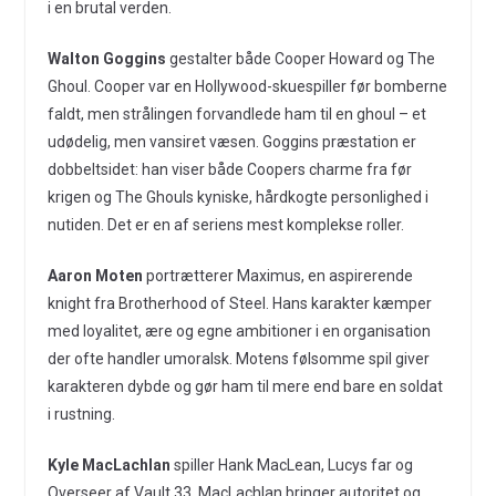
i en brutal verden.
Walton Goggins
gestalter både Cooper Howard og The
Ghoul. Cooper var en Hollywood-skuespiller før bomberne
faldt, men strålingen forvandlede ham til en ghoul – et
udødelig, men vansiret væsen. Goggins præstation er
dobbeltsidet: han viser både Coopers charme fra før
krigen og The Ghouls kyniske, hårdkogte personlighed i
nutiden. Det er en af seriens mest komplekse roller.
Aaron Moten
portrætterer Maximus, en aspirerende
knight fra Brotherhood of Steel. Hans karakter kæmper
med loyalitet, ære og egne ambitioner i en organisation
der ofte handler umoralsk. Motens følsomme spil giver
karakteren dybde og gør ham til mere end bare en soldat
i rustning.
Kyle MacLachlan
spiller Hank MacLean, Lucys far og
Overseer af Vault 33. MacLachlan bringer autoritet og