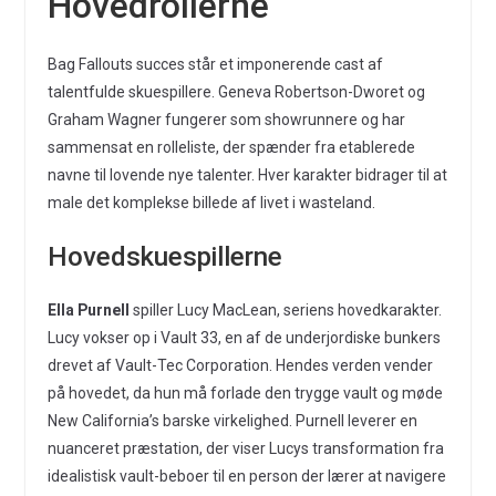
Hovedrollerne
Bag Fallouts succes står et imponerende cast af
talentfulde skuespillere. Geneva Robertson-Dworet og
Graham Wagner fungerer som showrunnere og har
sammensat en rolleliste, der spænder fra etablerede
navne til lovende nye talenter. Hver karakter bidrager til at
male det komplekse billede af livet i wasteland.
Hovedskuespillerne
Ella Purnell
spiller Lucy MacLean, seriens hovedkarakter.
Lucy vokser op i Vault 33, en af de underjordiske bunkers
drevet af Vault-Tec Corporation. Hendes verden vender
på hovedet, da hun må forlade den trygge vault og møde
New California’s barske virkelighed. Purnell leverer en
nuanceret præstation, der viser Lucys transformation fra
idealistisk vault-beboer til en person der lærer at navigere