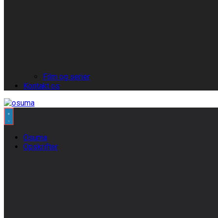
Film og serier
Kontakt os
Osuma
Opskrifter