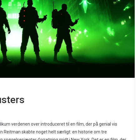
usters
kum verdenen over introduceret til en film, der på genial vis
an Reitman skabte noget helt særligt: en historie om tre
 spøgelsesjægter-forretning midt i New York. Det er en film, der