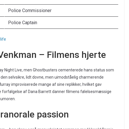
Police Commissioner
Police Captain
life
 Venkman – Filmens hjerte
rday Night Live, men Ghostbusters cementerede hans status som
 den selvsikre, lidt dovne, men uimodståelig charmerende
urray improviserede mange af sine replikker, hvilket gav
e forfølgelse af Dana Barrett danner filmens følelsesmæssige
 humoren.
ranorale passion