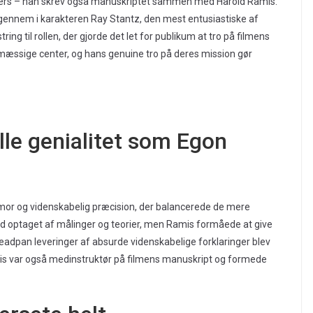
ters – han skrev også manuskriptet sammen med Harold Ramis.
gennem i karakteren Ray Stantz, den mest entusiastiske af
ng til rollen, der gjorde det let for publikum at tro på filmens
mæssige center, og hans genuine tro på deres mission gør
lle genialitet som Egon
mor og videnskabelig præcision, der balancerede de mere
tid optaget af målinger og teorier, men Ramis formåede at give
adpan leveringer af absurde videnskabelige forklaringer blev
is var også medinstruktør på filmens manuskript og formede