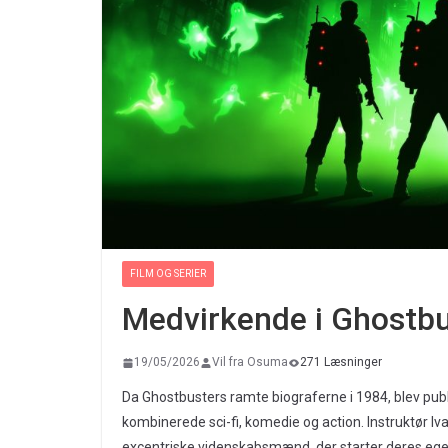
FILM OG SERIER
Medvirkende i Ghostb
19/05/2026
Vil fra Osuma
271 Læsninger
Da Ghostbusters ramte biograferne i 1984, blev publi
kombinerede sci-fi, komedie og action. Instruktør Iv
excentriske videnskabsmænd, der starter deres egen