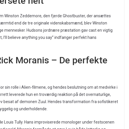
ersete helt
 som Winston Zeddemore, den fjerde Ghostbuster, der ansættes
skærmtid end de tre originale videnskabsmænd, blev Winston
ige mennesker. Hudsons jordnære præstation gav cast en vigtig
it, I’ll believe anything you say” indfanger perfekt hans
ick Moranis – De perfekte
r sin rolle i Alien-filmene, og hendes beslutning om at medvirke i
rett leverede hun en troværdig reaktion på det overnaturlige,
ev besat af demonen Zuul. Hendes transformation fra sofistikeret
hyggelig og underholdende.
dede Louis Tully. Hans improviserede monologer under festscenen