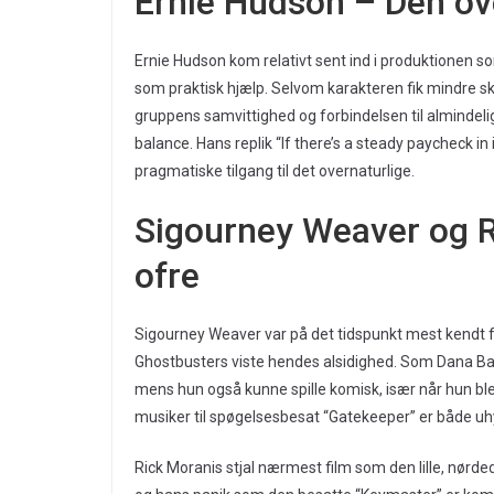
Ernie Hudson – Den ov
Ernie Hudson kom relativt sent ind i produktionen
som praktisk hjælp. Selvom karakteren fik mindre 
gruppens samvittighed og forbindelsen til almindel
balance. Hans replik “If there’s a steady paycheck in 
pragmatiske tilgang til det overnaturlige.
Sigourney Weaver og R
ofre
Sigourney Weaver var på det tidspunkt mest kendt fo
Ghostbusters viste hendes alsidighed. Som Dana Bar
mens hun også kunne spille komisk, især når hun bl
musiker til spøgelsesbesat “Gatekeeper” er både u
Rick Moranis stjal nærmest film som den lille, nør