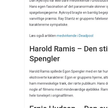
Dan Aykroyd var ikke bare medvirkende i Ghostbus
Hans egen fascination af det paranormale skinner i
spøgelsesjægerne. Aykroyd bragte en barnlig begejstri
vanvittige præmis. Ray Stantz er gruppens følelses
karaktererne sympatiske.
Læs også artiklen
medvirkende i Deadpool
Harold Ramis – Den sti
Spengler
Harold Ramis spillede Egon Spengler med en tør hu
ekstroverte karakterer. Egon er gruppens hjerne, al
ham menneskelige træk, der rørte publikum. Hans de
nogle af filmens mest mindeværdige øjeblikke. Ram
hele tonelejet i originalfilmen.