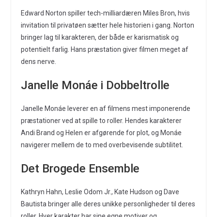
Edward Norton spiller tech-milliardæren Miles Bron, hvis
invitation til privatøen sætter hele historien i gang. Norton
bringer lag til karakteren, der både er karismatisk og
potentielt farlig. Hans præstation giver filmen meget af
dens nerve.
Janelle Monáe i Dobbeltrolle
Janelle Monáe leverer en af filmens mest imponerende
præstationer ved at spille to roller. Hendes karakterer
Andi Brand og Helen er afgørende for plot, og Monáe
navigerer mellem de to med overbevisende subtilitet.
Det Brogede Ensemble
Kathryn Hahn, Leslie Odom Jr., Kate Hudson og Dave
Bautista bringer alle deres unikke personligheder til deres
roller. Hver karakter har sine egne motiver og