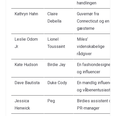
handlingen
Kathryn Hahn
Claire
Guvernør fra
Debella
Connecticut og en af
gæsterne
Leslie Odom
Lionel
Miles’
Jr.
Toussaint
videnskabelige
rådgiver
Kate Hudson
Birdie Jay
En fashiondesigner
og influencer
Dave Bautista
Duke Cody
En mandlig influencer
og våbenentusiast
Jessica
Peg
Birdies assistent og
Henwick
PR-manager