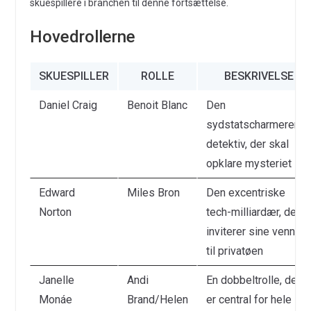
skuespillere i branchen til denne fortsættelse.
Hovedrollerne
SKUESPILLER
ROLLE
BESKRIVELSE
Daniel Craig
Benoit Blanc
Den
sydstatscharmerend
detektiv, der skal
opklare mysteriet
Edward
Miles Bron
Den excentriske
Norton
tech-milliardær, der
inviterer sine venner
til privatøen
Janelle
Andi
En dobbeltrolle, der
Monáe
Brand/Helen
er central for hele