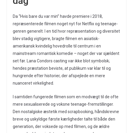
dag
Da “Hvis bare du var min” havde premiere i 2018,
repræsenterede filmen noget nyt for Netflix og teenage-
genren generelt. I en tid hvor repræsentation og diversitet
blev stadig vigtigere, bragte filmen en asiatisk-
amerikansk kvindelig hovedrolle til centrum i en
mainstream romantisk komedie – noget der var sjældent
set før. Lana Condors casting var ikke blot symbolsk;
hendes præstation beviste, at publikum var klar til og
hungrende efter historier, der afspejlede en mere
nuanceret virkelighed.
I samtiden fungerede filmen som en modvægt til de ofte
mere sexualiserede og voksne teenage-fremstillinger.
Den nostalgiske æstetik med scrapbooking, håndskrevne
breve og uskyldige første kærligheder talte til både den
generation, der voksede op med filmen, og de ældre