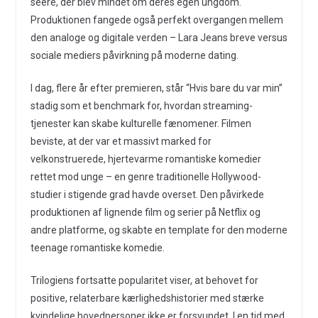
seere, der blev mindet om deres egen ungdom.
Produktionen fangede også perfekt overgangen mellem
den analoge og digitale verden – Lara Jeans breve versus
sociale mediers påvirkning på moderne dating.
I dag, flere år efter premieren, står “Hvis bare du var min”
stadig som et benchmark for, hvordan streaming-
tjenester kan skabe kulturelle fænomener. Filmen
beviste, at der var et massivt marked for
velkonstruerede, hjertevarme romantiske komedier
rettet mod unge – en genre traditionelle Hollywood-
studier i stigende grad havde overset. Den påvirkede
produktionen af lignende film og serier på Netflix og
andre platforme, og skabte en template for den moderne
teenage romantiske komedie.
Trilogiens fortsatte popularitet viser, at behovet for
positive, relaterbare kærlighedshistorier med stærke
kvindelige hovedpersoner ikke er forsvundet. I en tid med