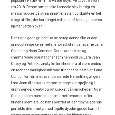
populære Netflix-film “To All the Boys I’ve Loved Before”
fra 2018. Denne romantiske komedie blev hurtigt en
massiv succes på streaming-tjenesten og skabte en hel
trilogi af film, der har fanget millioner af teenage-seeres
hjerter verden over.
Den rigtig gode grund til at se netop denne film er den
uimodståelige kemi mellem hovedrolleindehaverne Lana
Condor og Noah Centineo. Deres autentiske og
charmerende præstationer som henholdsvis Lara Jean
Covey og Peter Kavinsky løfter filmen fra at være endnu
en teenage kærlighedshistorie til noget helt særligt. Lana
Condor formår med sin nuancerede fremstilling at gøre
Lara Jean til en karakter, som mange kan spejle sig i –
drømmende, kreativ og lidt usikker på kærligheden. Noah
Centineo blev nærmest en internetfænomen efter
filmens premiere, og hans portræt af den tilsyneladende
perfekte drømmefyr med skjulte dybder gjorde ham til