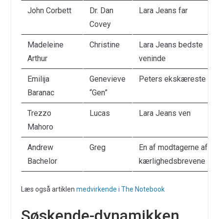
John Corbett
Dr. Dan
Lara Jeans far
Covey
Madeleine
Christine
Lara Jeans bedste
Arthur
veninde
Emilija
Genevieve
Peters ekskæreste
Baranac
“Gen”
Trezzo
Lucas
Lara Jeans ven
Mahoro
Andrew
Greg
En af modtagerne af
Bachelor
kærlighedsbrevene
Læs også artiklen
medvirkende i The Notebook
Søskende-dynamikken