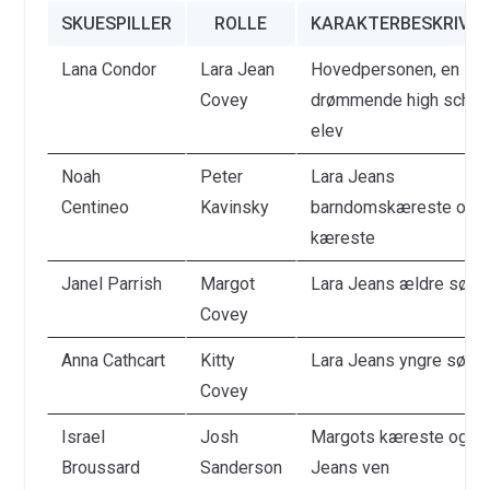
SKUESPILLER
ROLLE
KARAKTERBESKRIVEL
Lana Condor
Lara Jean
Hovedpersonen, en
Covey
drømmende high schoo
elev
Noah
Peter
Lara Jeans
Centineo
Kavinsky
barndomskæreste og
kæreste
Janel Parrish
Margot
Lara Jeans ældre søst
Covey
Anna Cathcart
Kitty
Lara Jeans yngre søste
Covey
Israel
Josh
Margots kæreste og La
Broussard
Sanderson
Jeans ven