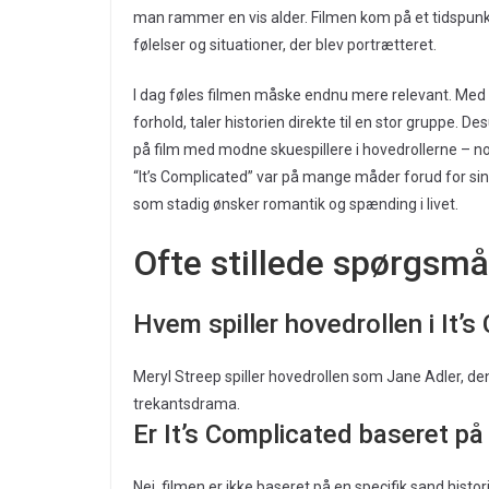
man rammer en vis alder. Filmen kom på et tidspunk
følelser og situationer, der blev portrætteret.
I dag føles filmen måske endnu mere relevant. Med s
forhold, taler historien direkte til en stor gruppe.
på film med modne skuespillere i hovedrollerne – n
“It’s Complicated” var på mange måder forud for sin ti
som stadig ønsker romantik og spænding i livet.
Ofte stillede spørgsmå
Hvem spiller hovedrollen i It’
Meryl Streep spiller hovedrollen som Jane Adler, den 
trekantsdrama.
Er It’s Complicated baseret på
Nej, filmen er ikke baseret på en specifik sand histo