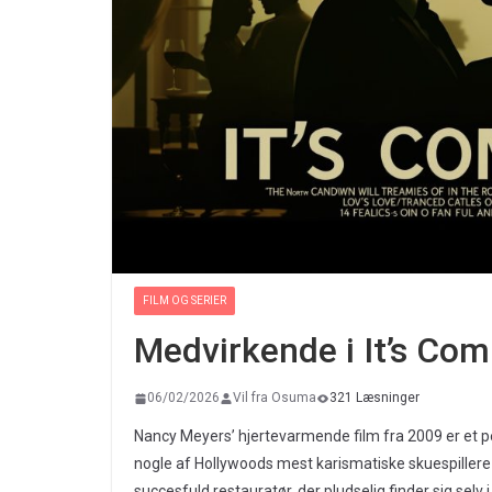
FILM OG SERIER
Medvirkende i It’s Com
06/02/2026
Vil fra Osuma
321 Læsninger
Nancy Meyers’ hjertevarmende film fra 2009 er et pe
nogle af Hollywoods mest karismatiske skuespillere
succesfuld restauratør, der pludselig finder sig sel