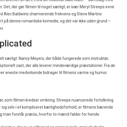
. Det, der gør filmen til noget særligt, er især Meryl Streeps evne
ed Alec Baldwins charmerende frekvens og Steve Martins
rt på denne romantiske komedie, og det var ikke uden grund –
au.
plicated
 helt særligt. Nancy Meyers, der både fungerede som instruktør,
tionelt cast, der alle leverer mindeværdige præstationer. Fra de
– hver eneste medvirkende bidrager til filmens varme og humor.
atør, som filmen kredser omkring. Streeps nuancerede fortolkning
er sig selv i et kompliceret kærlighedsforhold, er filmens bærende
og man forstår præcis, hvorfor to mænd falder for hende.