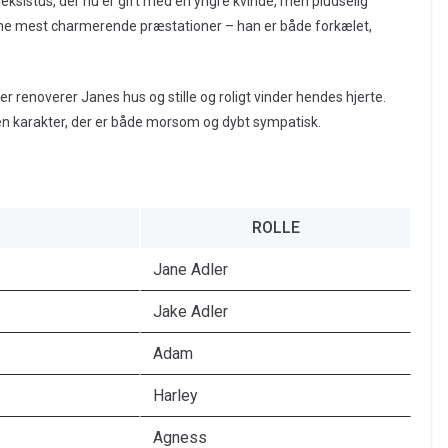
eksistus, der nu er gift med en yngre kvinde, men pludselig
 sine mest charmerende præstationer – han er både forkælet,
der renoverer Janes hus og stille og roligt vinder hendes hjerte.
r en karakter, der er både morsom og dybt sympatisk.
ROLLE
Jane Adler
Jake Adler
Adam
Harley
Agness