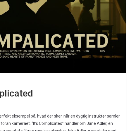
plicated
rfekt eksempel på, hvad der sker, når en dygtig instruktør samler
 foran kameraet. “It’s Complicated” handler om Jane Adler, en
v i en uventet affære med sin eksistus Jake Adler – samtidig med