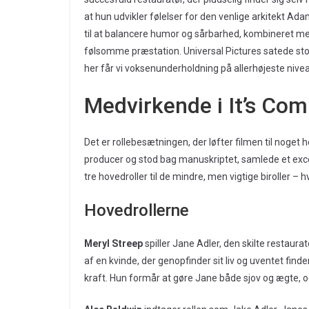
at hun udvikler følelser for den venlige arkitekt Adam
til at balancere humor og sårbarhed, kombineret m
følsomme præstation. Universal Pictures satede sto
her får vi voksenunderholdning på allerhøjeste nive
Medvirkende i It’s Com
Det er rollebesætningen, der løfter filmen til noget
producer og stod bag manuskriptet, samlede et excep
tre hovedroller til de mindre, men vigtige biroller 
Hovedrollerne
Meryl Streep
spiller Jane Adler, den skilte restaur
af en kvinde, der genopfinder sit liv og uventet find
kraft. Hun formår at gøre Jane både sjov og ægte, 