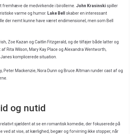
 at fremhæve de medvirkende i birollerne.
John Krasinski
spiller
ristiske varme og humor.
Lake Bell
skaber en interessant
lle der nemt kunne have været endimensionel, men som Bell
sh, Zoe Kazan og Caitlin Fitzgerald, og de tilføjer både latter og
et af Rita Wilson, Mary Kay Place og Alexandra Wentworth,
Janes komplicerede situation.
ny, Peter Mackenzie, Nora Dunn og Bruce Altman runder cast af og
rne.
id og nutid
t relativt sjældent at se en romantisk komedie, der fokuserede på
d at vise, at kærlighed, begær og forvirring ikke stopper, når