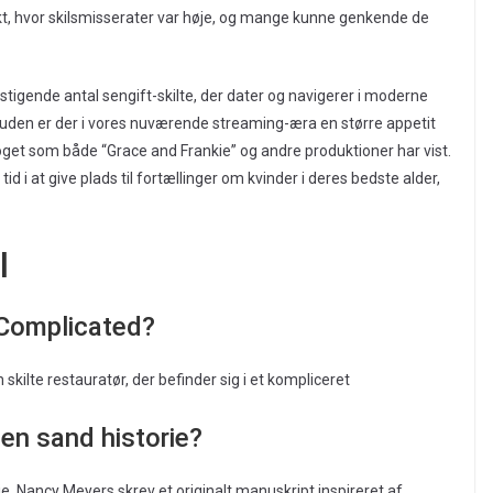
t, hvor skilsmisserater var høje, og mange kunne genkende de
tigende antal sengift-skilte, der dater og navigerer i moderne
 Desuden er der i vores nuværende streaming-æra en større appetit
oget som både “Grace and Frankie” og andre produktioner har vist.
d i at give plads til fortællinger om kvinder i deres bedste alder,
l
s Complicated?
skilte restauratør, der befinder sig i et kompliceret
 en sand historie?
rie. Nancy Meyers skrev et originalt manuskript inspireret af