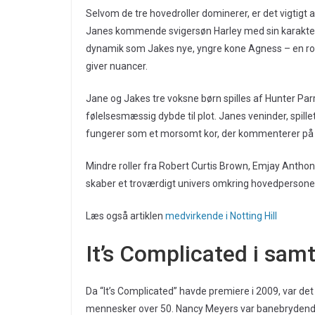
Selvom de tre hovedroller dominerer, er det vigtigt
Janes kommende svigersøn Harley med sin karakte
dynamik som Jakes nye, yngre kone Agness – en ro
giver nuancer.
Jane og Jakes tre voksne børn spilles af Hunter Parri
følelsesmæssig dybde til plot. Janes veninder, spill
fungerer som et morsomt kor, der kommenterer på 
Mindre roller fra Robert Curtis Brown, Emjay Antho
skaber et troværdigt univers omkring hovedpersone
Læs også artiklen
medvirkende i Notting Hill
It’s Complicated i samt
Da “It’s Complicated” havde premiere i 2009, var de
mennesker over 50. Nancy Meyers var banebrydende ve