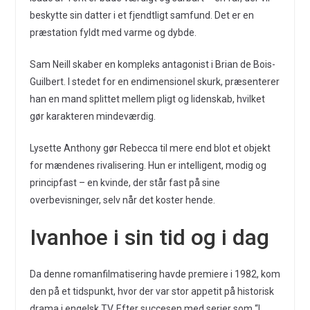
beskytte sin datter i et fjendtligt samfund. Det er en
præstation fyldt med varme og dybde.
Sam Neill skaber en kompleks antagonist i Brian de Bois-
Guilbert. I stedet for en endimensionel skurk, præsenterer
han en mand splittet mellem pligt og lidenskab, hvilket
gør karakteren mindeværdig.
Lysette Anthony gør Rebecca til mere end blot et objekt
for mændenes rivalisering. Hun er intelligent, modig og
principfast – en kvinde, der står fast på sine
overbevisninger, selv når det koster hende.
Ivanhoe i sin tid og i dag
Da denne romanfilmatisering havde premiere i 1982, kom
den på et tidspunkt, hvor der var stor appetit på historisk
drama i engelsk TV. Efter succesen med serier som “I,