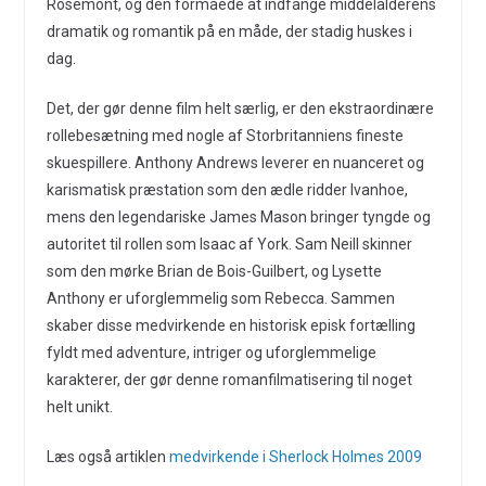
Rosemont, og den formåede at indfange middelalderens
dramatik og romantik på en måde, der stadig huskes i
dag.
Det, der gør denne film helt særlig, er den ekstraordinære
rollebesætning med nogle af Storbritanniens fineste
skuespillere. Anthony Andrews leverer en nuanceret og
karismatisk præstation som den ædle ridder Ivanhoe,
mens den legendariske James Mason bringer tyngde og
autoritet til rollen som Isaac af York. Sam Neill skinner
som den mørke Brian de Bois-Guilbert, og Lysette
Anthony er uforglemmelig som Rebecca. Sammen
skaber disse medvirkende en historisk episk fortælling
fyldt med adventure, intriger og uforglemmelige
karakterer, der gør denne romanfilmatisering til noget
helt unikt.
Læs også artiklen
medvirkende i Sherlock Holmes 2009