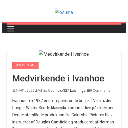
Skip
to
content
FILM OG SERIER
Medvirkende i Ivanhoe
14/01/2026
Vil fra Osuma
327 Læsninger
0 Comments
Ivanhoe fra 1982 er en imponerende britisk TV-film, der
bringer Walter Scotts klassiske roman til live på skærmen.
Denne storslåede produktion fra Columbia Pictures blev
instrueret af Douglas Camfield og produceret af Norman