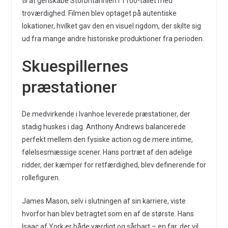
til at genskabe Storbritannien i 1100-tallet med
troværdighed. Filmen blev optaget på autentiske
lokationer, hvilket gav den en visuel rigdom, der skilte sig
ud fra mange andre historiske produktioner fra perioden.
Skuespillernes
præstationer
De medvirkende i Ivanhoe leverede præstationer, der
stadig huskes i dag. Anthony Andrews balancerede
perfekt mellem den fysiske action og de mere intime,
følelsesmæssige scener. Hans portræt af den adelige
ridder, der kæmper for retfærdighed, blev definerende for
rollefiguren.
James Mason, selv i slutningen af sin karriere, viste
hvorfor han blev betragtet som en af de største. Hans
Isaac af York er både værdigt og sårbart – en far, der vil