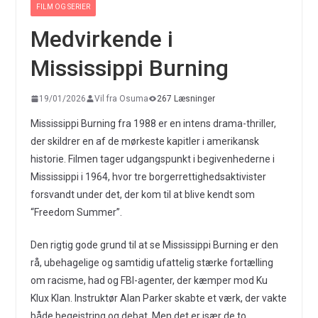
FILM OG SERIER
Medvirkende i
Mississippi Burning
19/01/2026
Vil fra Osuma
267 Læsninger
Mississippi Burning fra 1988 er en intens drama-thriller,
der skildrer en af de mørkeste kapitler i amerikansk
historie. Filmen tager udgangspunkt i begivenhederne i
Mississippi i 1964, hvor tre borgerrettighedsaktivister
forsvandt under det, der kom til at blive kendt som
“Freedom Summer”.
Den rigtig gode grund til at se Mississippi Burning er den
rå, ubehagelige og samtidig ufattelig stærke fortælling
om racisme, had og FBI-agenter, der kæmper mod Ku
Klux Klan. Instruktør Alan Parker skabte et værk, der vakte
både begejstring og debat. Men det er især de to