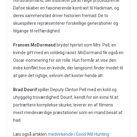
nordstatsmand, der insisterer på at følge procedurerne.
Dafoe skaber en fascinerende kontrast til Hackman, og
deres sammenstød driver historien fremad. De to
skuespillere repræsenterer forskellige generationer og
tilgange til retfærdighed.
Frances McDormand
bryder hjertet som Mrs. Pell, en
kvinde gift med en voldelig racist. McDormand fik også en
Oscar-nominering for sin rolle. Hun formår at vise den
indre konflikt hos en kvinde, der langsomt finder modet til
at gøre det rigtige, selvom det koster hende alt.
Brad Dourif
spiller Deputy Clinton Pell med en kold og
uhyggelig troværdighed. Dourif, kendt for sin evne til at
portrættere komplekse skurke, leverer en af filmens
mest mindeværdige præstationer som en mand besat af
had.
Læs også artiklen
medvirkende i Good Will Hunting