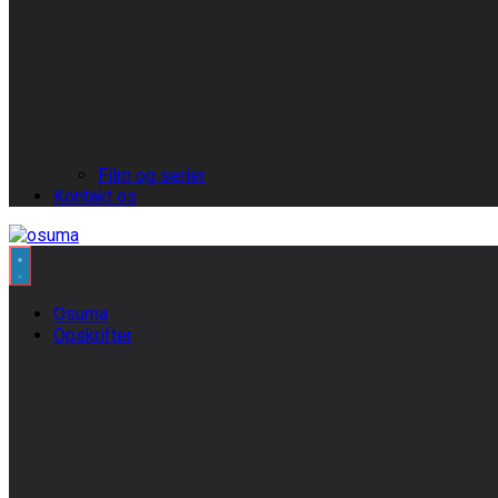
Film og serier
Kontakt os
Osuma
Opskrifter