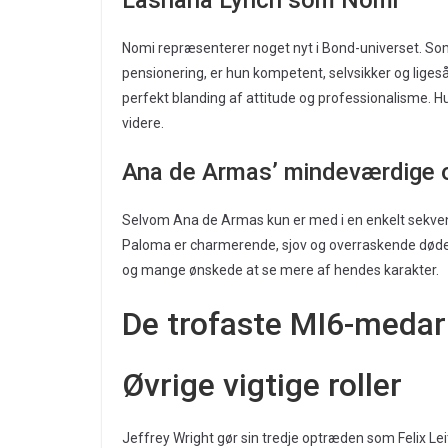
Lashana Lynch som Nomi
Nomi repræsenterer noget nyt i Bond-universet. S
pensionering, er hun kompetent, selvsikker og liges
perfekt blanding af attitude og professionalisme. Hun
videre.
Ana de Armas’ mindeværdige
Selvom Ana de Armas kun er med i en enkelt sekven
Paloma er charmerende, sjov og overraskende dødeli
og mange ønskede at se mere af hendes karakter.
De trofaste MI6-medar
Øvrige vigtige roller
Jeffrey Wright gør sin tredje optræden som Felix Lei