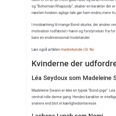
og “Bohemian Rhapsody”, skaber en karakter der er b
næsten hvisken-agtige tale gør ham endnu mere tr
I modsætning til mange Bond-skurke, der ønsker ve
motivation rodfæstet i hævn og forstyrrelser fra fo
bare en endimensional modstander.
Læs også artiklen
medvirkende i Dr. No
Kvinderne der udfordr
Léa Seydoux som Madeleine 
Madeleine Swann er ikke en typisk “Bond-pige”. Léa
central rolle denne gang. Hendes karakter er intelli
snarere end blot et kærlighedsinteresse.