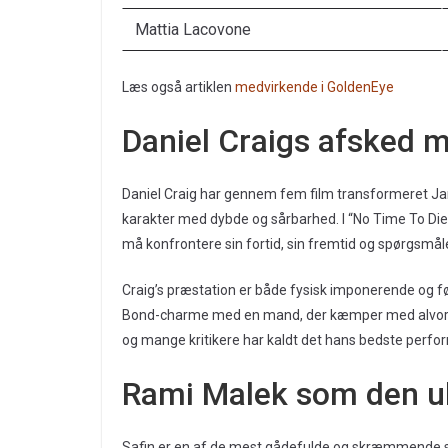
Mattia Lacovone
Læs også artiklen
medvirkende i GoldenEye
Daniel Craigs afsked
Daniel Craig har gennem fem film transformeret Ja
karakter med dybde og sårbarhed. I “No Time To Die
må konfrontere sin fortid, sin fremtid og spørgsmåle
Craig’s præstation er både fysisk imponerende og f
Bond-charme med en mand, der kæmper med alvorlige
og mange kritikere har kaldt det hans bedste perfor
Rami Malek som den uh
Safin er en af de mest gådefulde og skræmmende sku