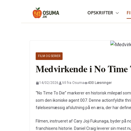
Skip
OPSKRIFTER
F
to
content
FILM OG SERIER
Medvirkende i No Time 
14/02/2026
Vil fra Osuma
430 Læsninger
“No Time To Die” markerer en historisk milepæl som
som den ikoniske agent 007. Denne actionfyldte thril
følelsesmæssig afslutning på en æra, der har defin
Filmen, instrueret af Cary Joji Fukunaga, byder på 
franchisens historie. Daniel Craig leverer sin mest