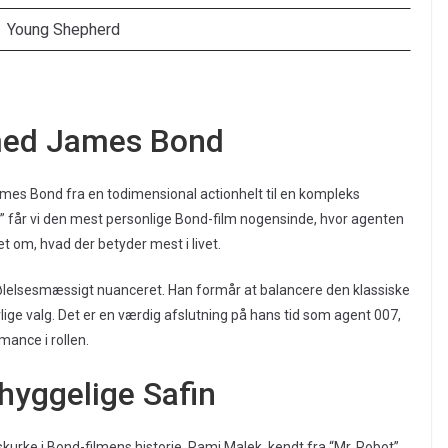
Young Shepherd
 med James Bond
mes Bond fra en todimensional actionhelt til en kompleks
” får vi den mest personlige Bond-film nogensinde, hvor agenten
t om, hvad der betyder mest i livet.
ølelsesmæssigt nuanceret. Han formår at balancere den klassiske
 valg. Det er en værdig afslutning på hans tid som agent 007,
mance i rollen.
yggelige Safin
rke i Bond-filmens historie. Rami Malek, kendt fra “Mr. Robot”