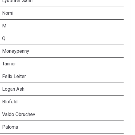
Lyutsifer Safin
Nomi
M
Q
Moneypenny
Tanner
Felix Leiter
Logan Ash
Blofeld
Valdo Obruchev
Paloma