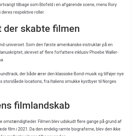
ortvarigt tilbage som Blofeld i en afgørende scene, mens Rory
 deres respektive roller.
 der skabte filmen
 Bond-universet. Som den første amerikanske instruktør på en
Manuskriptet, skrevet af flere forfattere inklusiv Phoebe Waller-
a.
dtrack, der både ærer den klassiske Bond-musik og tilføjer nye
storslåede locations, fra Italiens smukke kystbyer til Norges
ens filmlandskab
ge omstændigheder. Filmen blev udskudt flere gange på grund af
ede film i 2021. Da den endelig ramte biograferne, blev den ikke