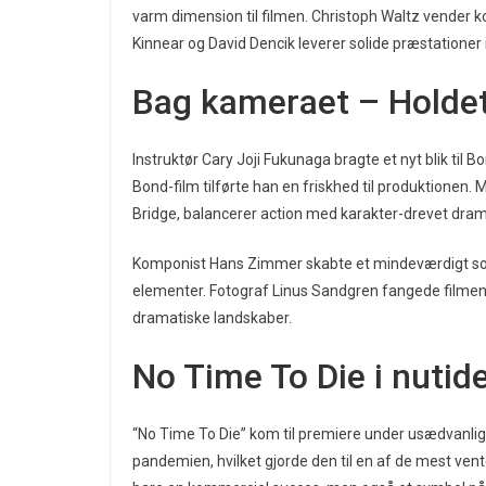
varm dimension til filmen. Christoph Waltz vender k
Kinnear og David Dencik leverer solide præstationer i
Bag kameraet – Holdet
Instruktør Cary Joji Fukunaga bragte et nyt blik til
Bond-film tilførte han en friskhed til produktionen. 
Bridge, balancerer action med karakter-drevet dram
Komponist Hans Zimmer skabte et mindeværdigt soun
elementer. Fotograf Linus Sandgren fangede filmens 
dramatiske landskaber.
No Time To Die i nutid
“No Time To Die” kom til premiere under usædvanli
pandemien, hvilket gjorde den til en af de mest vent