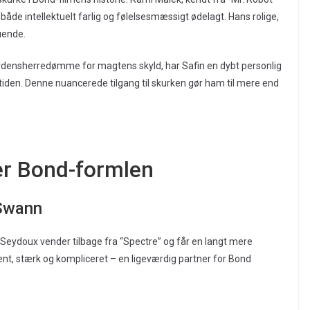
åde intellektuelt farlig og følelsesmæssigt ødelagt. Hans rolige,
uende.
rdensherredømme for magtens skyld, har Safin en dybt personlig
rtiden. Denne nuancerede tilgang til skurken gør ham til mere end
er Bond-formlen
Swann
 Seydoux vender tilbage fra “Spectre” og får en langt mere
gent, stærk og kompliceret – en ligeværdig partner for Bond