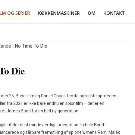
ILM OG SERIER
KØKKENMASKINER
OM
KONTAKT
To Die
 den 25. Bond-film og Daniel Craigs femte og sidste optræden
ler fra 2021 er ikke bare endnu en spionfilm – det er en
eret James Bond for en helt ny generation.
nogle af de mest mindeværdige præstationer i hele Bond-
 nuancerede og sårbare fremstilling af spionen, mens Rami Malek