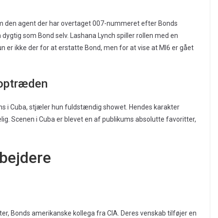
om den agent der har overtaget 007-nummeret efter Bonds
å dygtig som Bond selv. Lashana Lynch spiller rollen med en
 er ikke der for at erstatte Bond, men for at vise at MI6 er gået
 optræden
s i Cuba, stjæler hun fuldstændig showet. Hendes karakter
g. Scenen i Cuba er blevet en af publikums absolutte favoritter,
bejdere
ter, Bonds amerikanske kollega fra CIA. Deres venskab tilføjer en