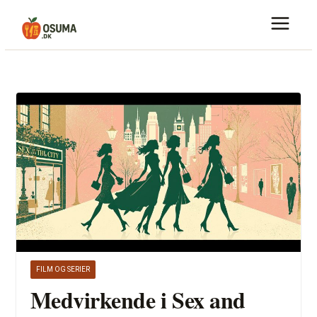
Skip
to
content
FILM OG SERIER
Medvirkende i Sex and