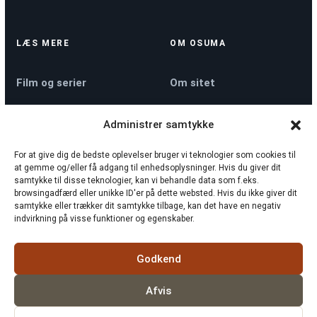
LÆS MERE
OM OSUMA
Film og serier
Om sitet
Administrer samtykke
Køkkenmaskiner
Kontakt
For at give dig de bedste oplevelser bruger vi teknologier som cookies til
at gemme og/eller få adgang til enhedsoplysninger. Hvis du giver dit
Nyheder
Privatlivspolitik
samtykke til disse teknologier, kan vi behandle data som f.eks.
browsingadfærd eller unikke ID'er på dette websted. Hvis du ikke giver dit
samtykke eller trækker dit samtykke tilbage, kan det have en negativ
indvirkning på visse funktioner og egenskaber.
Sådan tjekker vi
Cookiepolitik
rollelister
Godkend
Afvis