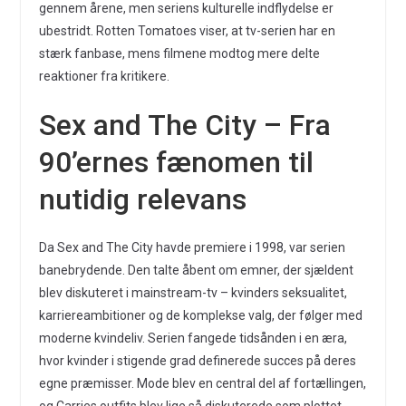
gennem årene, men seriens kulturelle indflydelse er
ubestridt. Rotten Tomatoes viser, at tv-serien har en
stærk fanbase, mens filmene modtog mere delte
reaktioner fra kritikere.
Sex and The City – Fra
90’ernes fænomen til
nutidig relevans
Da Sex and The City havde premiere i 1998, var serien
banebrydende. Den talte åbent om emner, der sjældent
blev diskuteret i mainstream-tv – kvinders seksualitet,
karriereambitioner og de komplekse valg, der følger med
moderne kvindeliv. Serien fangede tidsånden i en æra,
hvor kvinder i stigende grad definerede succes på deres
egne præmisser. Mode blev en central del af fortællingen,
og Carries outfits blev lige så diskuterede som plottet.