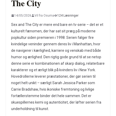
The City
14/05/2026
Vil fra Osuma
124 Læsninger
Sex and The City er mere end bare en tv-serie – det er et
kulturelt fænomen, der har sat sit præg på moderne
popkultur siden premieren i 1998. Serien følger fire
kvindelige veninder gennem deres liv i Manhattan, hvor
de navigerer i kærlighed, karriere og venskab med både
humor og ærlighed. Den rigtig gode grund til at se netop
denne serie er kombinationen af skarp dialog, relaterbare
karakterer og et ærligt blik på kvinders liv i New York.
Hovedrollerne leverer præstationer, der gør serien til
noget helt unikt – særligt Sarah Jessica Parker som
Carrie Bradshaw, hvis ikoniske fremtoning og livlige
fortællerstemme binder det hele sammen. Det er
skuespillernes kemi og autenticitet, der løfter serien fra
underholdning til kunst.