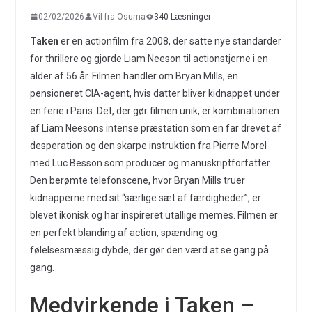
02/02/2026
Vil fra Osuma
340 Læsninger
Taken
er en actionfilm fra 2008, der satte nye standarder
for thrillere og gjorde Liam Neeson til actionstjerne i en
alder af 56 år. Filmen handler om Bryan Mills, en
pensioneret CIA-agent, hvis datter bliver kidnappet under
en ferie i Paris. Det, der gør filmen unik, er kombinationen
af Liam Neesons intense præstation som en far drevet af
desperation og den skarpe instruktion fra Pierre Morel
med Luc Besson som producer og manuskriptforfatter.
Den berømte telefonscene, hvor Bryan Mills truer
kidnapperne med sit “særlige sæt af færdigheder”, er
blevet ikonisk og har inspireret utallige memes. Filmen er
en perfekt blanding af action, spænding og
følelsesmæssig dybde, der gør den værd at se gang på
gang.
Medvirkende i Taken –