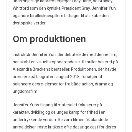
ubarmhjertige kopræmierjæger Lady Jane, og Bradley
Whitford som den kyniske Præsident Gray. Jennifer Yun
og andre birolleskuespillere bidrager til at skabe den
dystopiske verden.
Om produktionen
Instruktør Jennifer Yun, der debuterede med denne film,
har skabt en visuelt imponerende sci-fi thriller baseret på
Alexandra Bracken’s bestseller. Produktionen, der havde
premiere på biografer i august 2018, forsøger at
balancere genre-elementer fra både action, drama og
ungdomsfilm.
Jennifer Yun’s tilgang til materialet fokuserer på
karakterudvikling og de unges kamp for frihed i en
undertrykkende verden. Selvom filmen fik blandede
anmeldelser, roste kritikere ofte det unge cast for deres