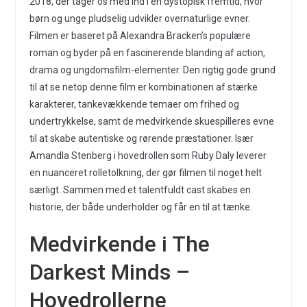
2018, der tager os med ind i en dystopisk fremtid, hvor
børn og unge pludselig udvikler overnaturlige evner.
Filmen er baseret på Alexandra Bracken’s populære
roman og byder på en fascinerende blanding af action,
drama og ungdomsfilm-elementer. Den rigtig gode grund
til at se netop denne film er kombinationen af stærke
karakterer, tankevækkende temaer om frihed og
undertrykkelse, samt de medvirkende skuespilleres evne
til at skabe autentiske og rørende præstationer. Især
Amandla Stenberg i hovedrollen som Ruby Daly leverer
en nuanceret rolletolkning, der gør filmen til noget helt
særligt. Sammen med et talentfuldt cast skabes en
historie, der både underholder og får en til at tænke.
Medvirkende i The
Darkest Minds –
Hovedrollerne