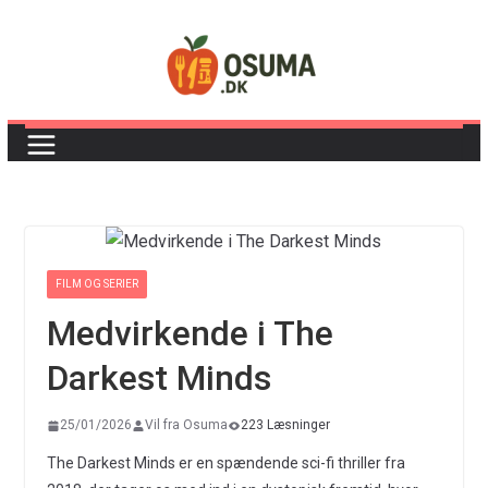
Skip
to
content
FILM OG SERIER
Medvirkende i The
Darkest Minds
25/01/2026
Vil fra Osuma
223 Læsninger
The Darkest Minds er en spændende sci-fi thriller fra