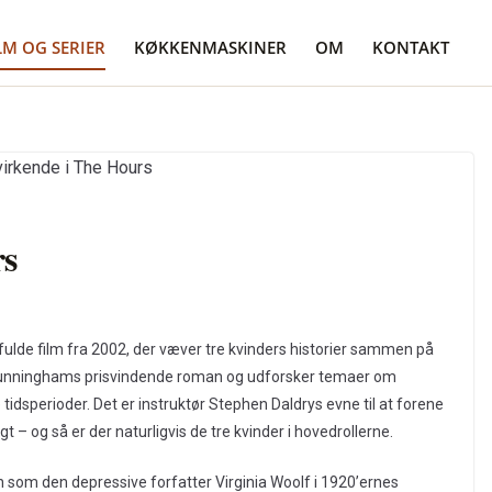
LM OG SERIER
KØKKENMASKINER
OM
KONTAKT
rs
ulde film fra 2002, der væver tre kvinders historier sammen på
l Cunninghams prisvindende roman og udforsker temaer om
e tidsperioder. Det er instruktør Stephen Daldrys evne til at forene
igt – og så er der naturligvis de tre kvinder i hovedrollerne.
 som den depressive forfatter Virginia Woolf i 1920’ernes