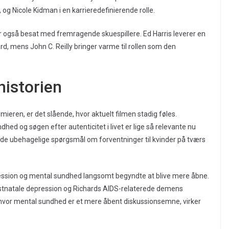
og Nicole Kidman i en karrieredefinierende rolle.
 også besat med fremragende skuespillere. Ed Harris leverer en
, mens John C. Reilly bringer varme til rollen som den
historien
mieren, er det slående, hvor aktuelt filmen stadig føles.
 og søgen efter autenticitet i livet er lige så relevante nu
lede ubehagelige spørgsmål om forventninger til kvinder på tværs
ession og mental sundhed langsomt begyndte at blive mere åbne.
ostnatale depression og Richards AIDS-relaterede demens
 hvor mental sundhed er et mere åbent diskussionsemne, virker