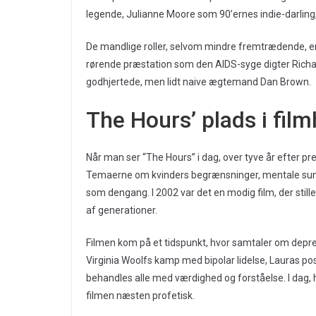
legende, Julianne Moore som 90’ernes indie-darling, 
De mandlige roller, selvom mindre fremtrædende, er
rørende præstation som den AIDS-syge digter Richard
godhjertede, men lidt naive ægtemand Dan Brown.
The Hours’ plads i film
Når man ser “The Hours” i dag, over tyve år efter pre
Temaerne om kvinders begrænsninger, mentale sundhed
som dengang. I 2002 var det en modig film, der stil
af generationer.
Filmen kom på et tidspunkt, hvor samtaler om depr
Virginia Woolfs kamp med bipolar lidelse, Lauras p
behandles alle med værdighed og forståelse. I dag,
filmen næsten profetisk.