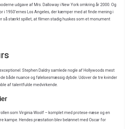
 moderne udgave af Mrs. Dalloway i New York omkring år 2000. Og
r i 1950’ernes Los Angeles, der kæmper med at finde mening i
r er så stærkt spillet, at filmen stadig huskes som et monument
rs
d exceptionel. Stephen Daldry samlede nogle af Hollywoods mest
vede både nuance og følelsesmæssig dybde. Udover de tre kvinder
ble af talentfulde medvirkende.
ier
 rollen som Virginia Woolf – komplet med protese-næse og en
s indre kampe. Hendes præstation blev belønnet med Oscar for