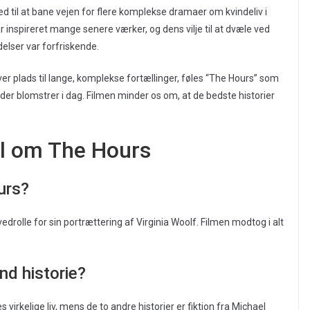
 til at bane vejen for flere komplekse dramaer om kvindeliv i
r inspireret mange senere værker, og dens vilje til at dvæle ved
delser var forfriskende.
er plads til lange, komplekse fortællinger, føles “The Hours” som
 der blomstrer i dag. Filmen minder os om, at de bedste historier
ål om The Hours
urs?
drolle for sin portrættering af Virginia Woolf. Filmen modtog i alt
nd historie?
 virkelige liv, mens de to andre historier er fiktion fra Michael