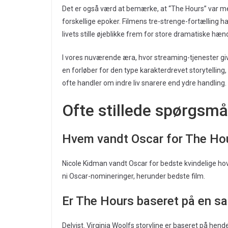
Det er også værd at bemærke, at “The Hours” var med
forskellige epoker. Filmens tre-strenge-fortælling ha
livets stille øjeblikke frem for store dramatiske hæn
I vores nuværende æra, hvor streaming-tjenester giv
en forløber for den type karakterdrevet storytelling,
ofte handler om indre liv snarere end ydre handling.
Ofte stillede spørgsm
Hvem vandt Oscar for The Ho
Nicole Kidman vandt Oscar for bedste kvindelige hove
ni Oscar-nomineringer, herunder bedste film.
Er The Hours baseret på en sa
Delvist. Virginia Woolfs storyline er baseret på hendes