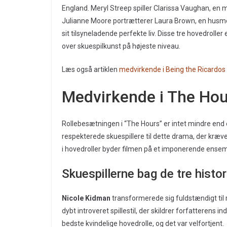
England. Meryl Streep spiller Clarissa Vaughan, en
Julianne Moore portrætterer Laura Brown, en husmo
sit tilsyneladende perfekte liv. Disse tre hovedrolle
over skuespilkunst på højeste niveau.
Læs også artiklen
medvirkende i Being the Ricardos
Medvirkende i The Hou
Rollebesætningen i “The Hours” er intet mindre en
respekterede skuespillere til dette drama, der kræ
i hovedroller byder filmen på et imponerende ensem
Skuespillerne bag de tre histor
Nicole Kidman
transformerede sig fuldstændigt til
dybt introveret spillestil, der skildrer forfatteren
bedste kvindelige hovedrolle, og det var velfortjent.