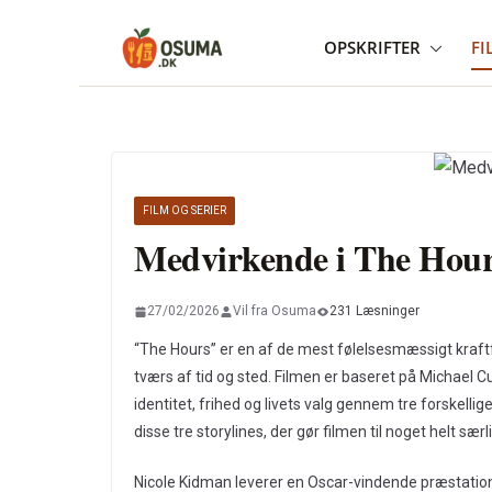
Skip
OPSKRIFTER
FI
to
content
FILM OG SERIER
Medvirkende i The Hou
27/02/2026
Vil fra Osuma
231 Læsninger
“The Hours” er en af de mest følelsesmæssigt kraftf
tværs af tid og sted. Filmen er baseret på Michae
identitet, frihed og livets valg gennem tre forskellig
disse tre storylines, der gør filmen til noget helt særl
Nicole Kidman leverer en Oscar-vindende præstation