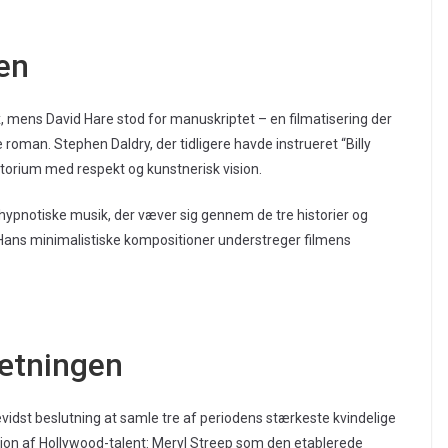
en
, mens David Hare stod for manuskriptet – en filmatisering der
oman. Stephen Daldry, der tidligere havde instrueret “Billy
erritorium med respekt og kunstnerisk vision.
’ hypnotiske musik, der væver sig gennem de tre historier og
Hans minimalistiske kompositioner understreger filmens
sætningen
evidst beslutning at samle tre af periodens stærkeste kvindelige
ion af Hollywood-talent: Meryl Streep som den etablerede