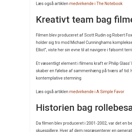
Læs også artiklen
medvirkende i The Notebook
Kreativt team bag film
Filmen blev produceret af Scott Rudin og Robert Fox
holder sig tro mod Michael Cunninghams komplekse r
Elliot”, viste her sin evne til at navigere i følsomt t
Et væsentligt element i filmens kraft er Philip Glass
skaber en følelse af sammenhæng på tværs af tid. 
kontemplative stemning.
Læs også artiklen
medvirkende i A Simple Favor
Historien bag rollebe
Da filmen blev produceret i 2001-2002, var det en b
skuespillere. Hver af dem repræsenterer en generat