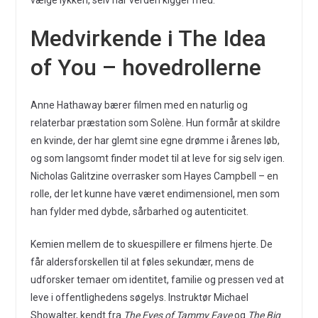
vælge lykken, selv når verden kigger med.
Medvirkende i The Idea
of You – hovedrollerne
Anne Hathaway bærer filmen med en naturlig og
relaterbar præstation som Solène. Hun formår at skildre
en kvinde, der har glemt sine egne drømme i årenes løb,
og som langsomt finder modet til at leve for sig selv igen.
Nicholas Galitzine overrasker som Hayes Campbell – en
rolle, der let kunne have været endimensionel, men som
han fylder med dybde, sårbarhed og autenticitet.
Kemien mellem de to skuespillere er filmens hjerte. De
får aldersforskellen til at føles sekundær, mens de
udforsker temaer om identitet, familie og pressen ved at
leve i offentlighedens søgelys. Instruktør Michael
Showalter, kendt fra
The Eyes of Tammy Faye
og
The Big