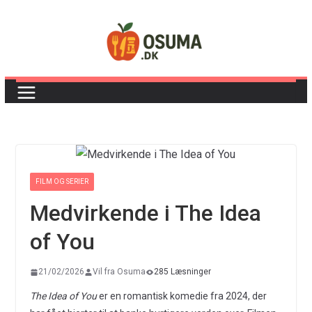
Skip
to
content
FILM OG SERIER
Medvirkende i The Idea
of You
21/02/2026
Vil fra Osuma
285 Læsninger
The Idea of You
er en romantisk komedie fra 2024, der