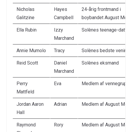
Nicholas
Hayes
24-årig frontmand i
Galitzine
Campbell
boybandet August Moon
Ella Rubin
Izzy
Solènes teenage-datter
Marchand
Annie Mumolo
Tracy
Solènes bedste veninde
Reid Scott
Daniel
Solènes eksmand
Marchand
Perry
Eva
Medlem af vennegruppe
Mattfeld
Jordan Aaron
Adrian
Medlem af August Moo
Hall
Raymond
Rory
Medlem af August Moo