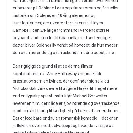
har fået hjerter til at banke hurtigere verden over. Filmen
er baseret på Robinne Lees populære roman og fortæller
historien om Solène, en 40-årig alenemor og
kunstgalleriejer, der uventet forelsker sig i Hayes
Campbell, den 24-årige frontmand i verdens største
boyband. Under en tur til Coachella med sin teenage-
datter bliver Solènes liv vendt på hovedet, da hun møder
den charmerende og overraskende modne popstjerne.
Den rigtig gode grund til at se denne film er
kombinationen af Anne Hathaways nuancerede
præstation som en kvinde, der genfinder sig selv, og
Nicholas Galitzines evne til at gøre Hayes til meget mere
end en typisk popidol. Instruktør Michael Showalter
leverer en film, der både er sjov, rørende og overraskende
moden i sin tilgang til kærlighed på tværs af generationer.
Det er ikke bare endnu en romantisk komedie – det er en
refleksion over mod, selvaccept og hvad det vil sige at