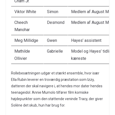
Cham Jr.
Viktor White
Simon
Medlem af August Moo
Cheech
Desmond
Medlem af August Moo
Manohar
Meg Millidge
Gwen
Hayes’ assistent
Mathilde
Gabrielle
Model og Hayes’ tidlige
Ollivier
kæreste
Rollebesætningen udgør et stærkt ensemble, hvor især
Ella Rubin leverer en troværdig præstation som Izzy,
datteren der skal navigere i, at hendes mor dater hendes
teenageidol. Annie Mumolo tilfører film komiske
højdepunkter som den støttende veninde Tracy, der giver
Solène det skub, hun har brug for.