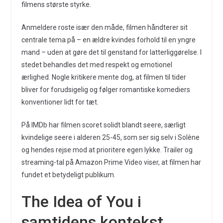
filmens største styrke.
Anmeldere roste især den måde, filmen håndterer sit
centrale tema på – en ældre kvindes forhold til en yngre
mand – uden at gøre det til genstand for latterliggørelse. I
stedet behandles det med respekt og emotionel
ærlighed. Nogle kritikere mente dog, at filmen til tider
bliver for forudsigelig og følger romantiske komediers
konventioner lidt for tæt.
På IMDb har filmen scoret solidt blandt seere, særligt
kvindelige seere i alderen 25-45, som ser sig selv i Solène
og hendes rejse mod at prioritere egen lykke. Trailer og
streaming-tal på Amazon Prime Video viser, at filmen har
fundet et betydeligt publikum.
The Idea of You i
samtidens kontekst