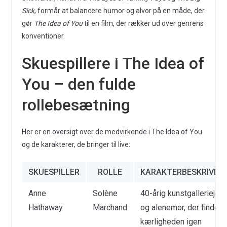
Sick
, formår at balancere humor og alvor på en måde, der
gør
The Idea of You
til en film, der rækker ud over genrens
konventioner.
Skuespillere i The Idea of
You – den fulde
rollebesætning
Her er en oversigt over de medvirkende i The Idea of You
og de karakterer, de bringer til live:
SKUESPILLER
ROLLE
KARAKTERBESKRIVEL
Anne
Solène
40-årig kunstgalleriejer
Hathaway
Marchand
og alenemor, der finder
kærligheden igen