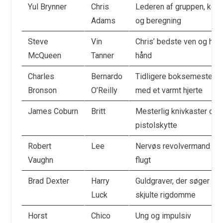
Yul Brynner
Chris
Lederen af gruppen, kold
Adams
og beregning
Steve
Vin
Chris’ bedste ven og højr
McQueen
Tanner
hånd
Charles
Bernardo
Tidligere boksemester
Bronson
O’Reilly
med et varmt hjerte
James Coburn
Britt
Mesterlig knivkaster og
pistolskytte
Robert
Lee
Nervøs revolvermand på
Vaughn
flugt
Brad Dexter
Harry
Guldgraver, der søger
Luck
skjulte rigdomme
Horst
Chico
Ung og impulsiv