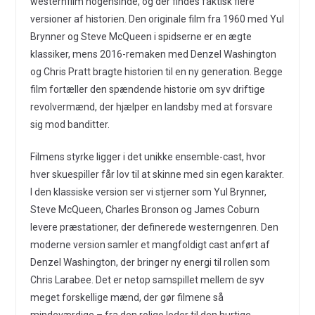
westernfilm nogensinde, og der findes faktisk flere
versioner af historien. Den originale film fra 1960 med Yul
Brynner og Steve McQueen i spidserne er en ægte
klassiker, mens 2016-remaken med Denzel Washington
og Chris Pratt bragte historien til en ny generation. Begge
film fortæller den spændende historie om syv driftige
revolvermænd, der hjælper en landsby med at forsvare
sig mod banditter.
Filmens styrke ligger i det unikke ensemble-cast, hvor
hver skuespiller får lov til at skinne med sin egen karakter.
I den klassiske version ser vi stjerner som Yul Brynner,
Steve McQueen, Charles Bronson og James Coburn
levere præstationer, der definerede westerngenren. Den
moderne version samler et mangfoldigt cast anført af
Denzel Washington, der bringer ny energi til rollen som
Chris Larabee. Det er netop samspillet mellem de syv
meget forskellige mænd, der gør filmene så