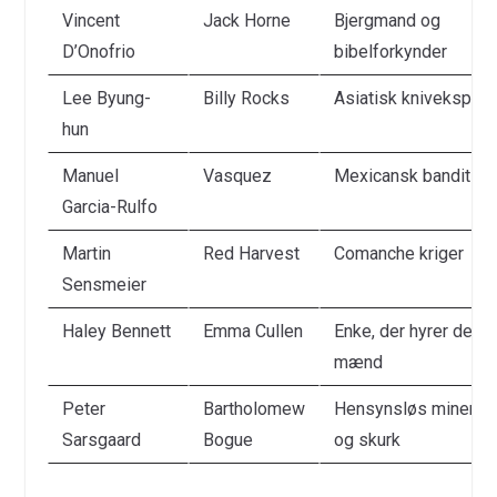
Vincent
Jack Horne
Bjergmand og
D’Onofrio
bibelforkynder
Lee Byung-
Billy Rocks
Asiatisk knivekspert
hun
Manuel
Vasquez
Mexicansk bandit
Garcia-Rulfo
Martin
Red Harvest
Comanche kriger
Sensmeier
Haley Bennett
Emma Cullen
Enke, der hyrer de sy
mænd
Peter
Bartholomew
Hensynsløs minema
Sarsgaard
Bogue
og skurk