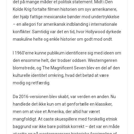
det på mange måder et politisk statement. Midt i Den
Kolde Krig fortalte filmen historien om syv amerikanere,
der hjalp fattige mexicanske bønder mod undertrykkelse
– en allegori for amerikansk indblanding i internationale
konflikter. Samtidig var det en tid, hvor Hollywood dyrkede
maskuline helte og enkle historier om godt mod ondt.
I 1960’erne kunne publikum identificere sig med ideen om
den ensomme helt, der trodser oddsen. Westerngenren
blomstrede, og The Magnificent Seven blev en del af den
kulturelle identitet omkring, hvad det betød at være
modig og retfærdig.
Da 2016-versionen blev skabt, var verden en anden. Nu
handlede det ikke kun om at genfortælle en klassiker,
men om at vise et Amerika, der altid har været
mangfoldigt. At caste skuespillere med forskellig etnisk
baggrund var ikke bare politisk korrekt – det var en måde