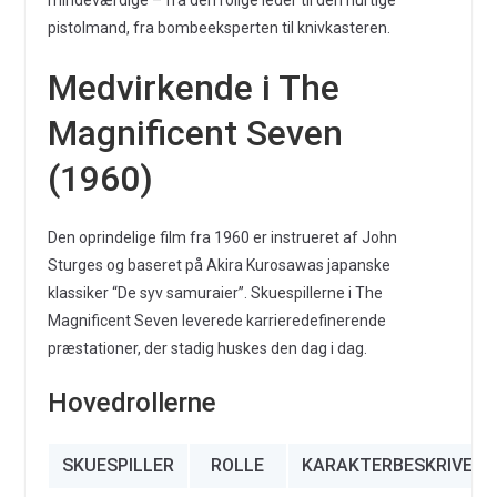
mindeværdige – fra den rolige leder til den hurtige
pistolmand, fra bombeeksperten til knivkasteren.
Medvirkende i The
Magnificent Seven
(1960)
Den oprindelige film fra 1960 er instrueret af John
Sturges og baseret på Akira Kurosawas japanske
klassiker “De syv samuraier”. Skuespillerne i The
Magnificent Seven leverede karrieredefinerende
præstationer, der stadig huskes den dag i dag.
Hovedrollerne
SKUESPILLER
ROLLE
KARAKTERBESKRIVELS