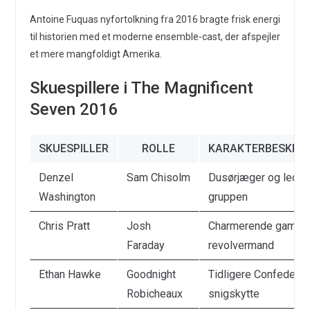
Antoine Fuquas nyfortolkning fra 2016 bragte frisk energi
til historien med et moderne ensemble-cast, der afspejler
et mere mangfoldigt Amerika.
Skuespillere i The Magnificent
Seven 2016
SKUESPILLER
ROLLE
KARAKTERBESKRIV
Denzel
Sam Chisolm
Dusørjæger og leder 
Washington
gruppen
Chris Pratt
Josh
Charmerende gamble
Faraday
revolvermand
Ethan Hawke
Goodnight
Tidligere Confederat
Robicheaux
snigskytte