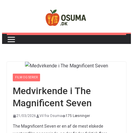
Skip
to
content
FILM OG SERIER
Medvirkende i The
Magnificent Seven
21/03/2026
Vil fra Osuma
175 Læsninger
The Magnificent Seven er en af de mest elskede