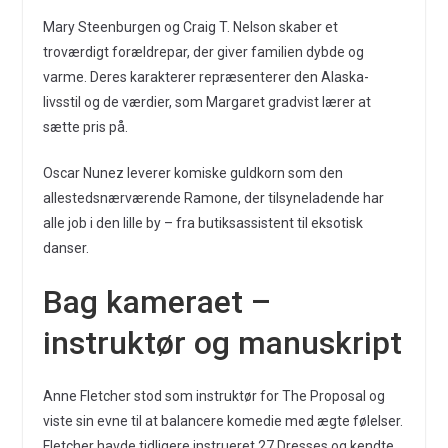
Mary Steenburgen og Craig T. Nelson skaber et
troværdigt forældrepar, der giver familien dybde og
varme. Deres karakterer repræsenterer den Alaska-
livsstil og de værdier, som Margaret gradvist lærer at
sætte pris på.
Oscar Nunez leverer komiske guldkorn som den
allestedsnærværende Ramone, der tilsyneladende har
alle job i den lille by – fra butiksassistent til eksotisk
danser.
Bag kameraet –
instruktør og manuskript
Anne Fletcher stod som instruktør for The Proposal og
viste sin evne til at balancere komedie med ægte følelser.
Fletcher havde tidligere instrueret 27 Dresses og kendte