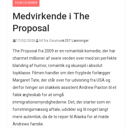
FILM OG SERIER
Medvirkende i The
Proposal
17/02/2026
Vil fra Osuma
257 Læsninger
The Proposal fra 2009 er en romantisk komedie, der har
charmet millioner af seere verden over med sin perfekte
blanding af humor, romantik og skuespil i absolut
topklasse. Filmen handler om den frygtede forlægger
Margaret Tate, der står over for udvisning fra USA og
derfor tvinger sin stakkels assistent Andrew Paxton til et
falsk ægteskab for at omgå
immigrationsmyndighederne. Det, der starter som en
forretningsmæssig aftale, udvikler sig til noget langt
mere autentisk, da de to rejser til Alaska for at møde
Andrews familie.