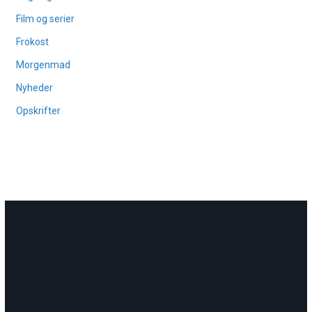
Film og serier
Frokost
Morgenmad
Nyheder
Opskrifter