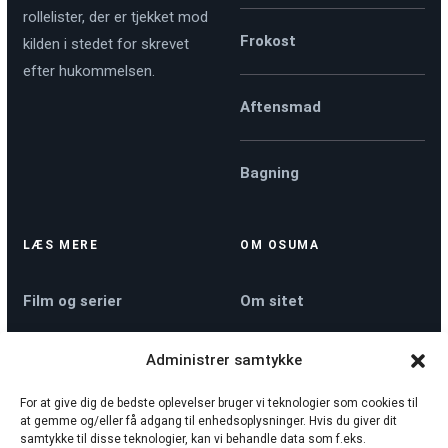
rollelister, der er tjekket mod
Frokost
kilden i stedet for skrevet
efter hukommelsen.
Aftensmad
Bagning
LÆS MERE
OM OSUMA
Film og serier
Om sitet
Administrer samtykke
Køkkenmaskiner
Kontakt
For at give dig de bedste oplevelser bruger vi teknologier som cookies til
at gemme og/eller få adgang til enhedsoplysninger. Hvis du giver dit
Nyheder
Privatlivspolitik
samtykke til disse teknologier, kan vi behandle data som f.eks.