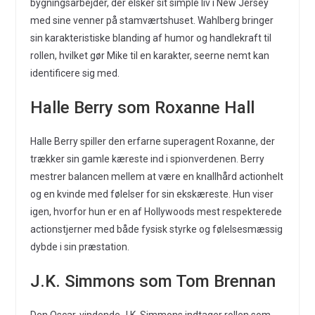
bygningsarbejder, der elsker sit simple liv i New Jersey
med sine venner på stamværtshuset. Wahlberg bringer
sin karakteristiske blanding af humor og handlekraft til
rollen, hvilket gør Mike til en karakter, seerne nemt kan
identificere sig med.
Halle Berry som Roxanne Hall
Halle Berry spiller den erfarne superagent Roxanne, der
trækker sin gamle kæreste ind i spionverdenen. Berry
mestrer balancen mellem at være en knallhård actionhelt
og en kvinde med følelser for sin ekskæreste. Hun viser
igen, hvorfor hun er en af Hollywoods mest respekterede
actionstjerner med både fysisk styrke og følelsesmæssig
dybde i sin præstation.
J.K. Simmons som Tom Brennan
Den Oscar-vindende J.K. Simmons indtager rollen som