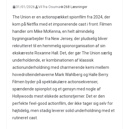
31/01/2026
Vil fra Osuma
268 Læsninger
The Union er en actionspækket spionfilm fra 2024, der
kom på Netflix med et imponerende cast i front. Filmen
handler om Mike McKenna, en helt almindelig
bygningsarbejder fra New Jersey, der pludselig bliver
rekrutteret til en hemmelig spionorganisation af sin
ekskæreste Roxanne Hall. Det, der gør The Union særlig
underholdende, er kombinationen af klassisk
actionunderholdning med charmerende kemi mellem
hovedrolleindehaverne Mark Wahlberg og Halle Berry.
Filmen byder på spektakulære actionsekvenser,
spændende spionplot og et gensyn med nogle af
Hollywoods mest elskede actionstjerner. Det er den
perfekte feel-good actionfilm, der ikke tager sig selv for
højtidelig, men stadig leverer solid underholdning med et
rutineret cast.