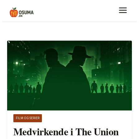
Skip
to
content
FILM OG SERIER
Medvirkende i The Union