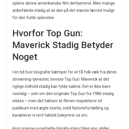
opleve denne amerikanske film derhjemme. Men mange
anbefalede stadig at se den på det største lærred muligt
for den fulde oplevelse.
Hvorfor Top Gun:
Maverick Stadig Betyder
Noget
I en tid hvor biografer kæmper for at få folk væk fra deres
streaming-tjenester, beviste Top Gun: Maverick at det
rigtige indhold stadig kan fylde salene. Det er ikke bare
nostalgi – selv om den originale Top Gun fra 1986 stadig
elskes – men det faktum at filmen respekterer sit
publikum med ægte stunts, solid historiefortælling og
karakterer vi rent faktisk bekymrer os om.
Hvor mange superhelte-blockbusters føles ens, skiller