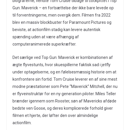
biograferne, vendte Tom Cruise tilbage til cockpittet i Top
Gun: Maverick – en fortsættelse der ikke bare levede op
til forventningerne, men overgik dem. Filmen fra 2022
blev en massiv blockbuster for Paramount Pictures og
beviste, at actionfilm stadig kan levere autentisk
spænding uden at være afhængig af
computeranimerede superkræfter.
Det særlige ved Top Gun: Maverick er kombinationen af
ægte flyvestunts, hvor skuespillerne faktisk sad i jetfly
under optagelserne, og en følelsesmæssig historie om at
konfrontere sin fortid. Tom Cruise leverer en af sine mest
modne præstationer som Pete “Maverick” Mitchell, der nu
er flyveinstruktør for en ny generation piloter. Miles Teller
brænder igennem som Rooster, søn af Mavericks afdøde
bedste ven Goose, og deres komplicerede forhold giver
filmen et hjerte, der løfter den over almindelige
actionfilm.