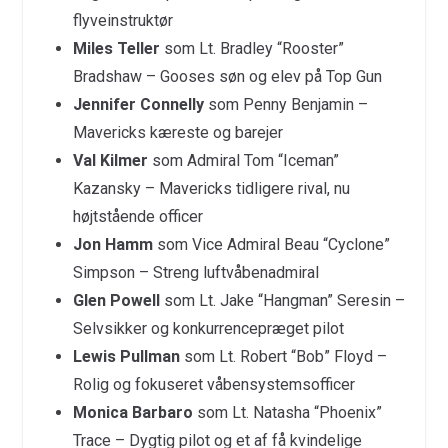
flyveinstruktør
Miles Teller
som Lt. Bradley “Rooster”
Bradshaw – Gooses søn og elev på Top Gun
Jennifer Connelly
som Penny Benjamin –
Mavericks kæreste og barejer
Val Kilmer
som Admiral Tom “Iceman”
Kazansky – Mavericks tidligere rival, nu
højtstående officer
Jon Hamm
som Vice Admiral Beau “Cyclone”
Simpson – Streng luftvåbenadmiral
Glen Powell
som Lt. Jake “Hangman” Seresin –
Selvsikker og konkurrencepræget pilot
Lewis Pullman
som Lt. Robert “Bob” Floyd –
Rolig og fokuseret våbensystemsofficer
Monica Barbaro
som Lt. Natasha “Phoenix”
Trace – Dygtig pilot og et af få kvindelige