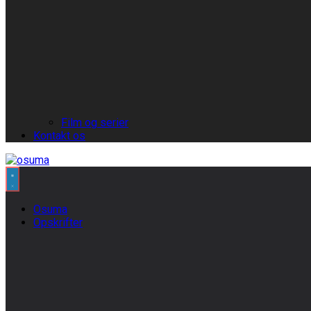
Film og serier
Kontakt os
Osuma
Opskrifter