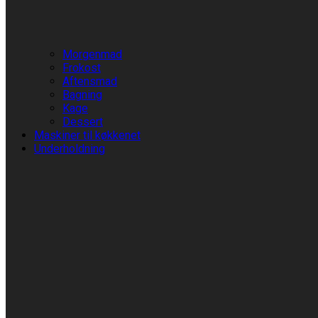
Morgenmad
Frokost
Aftensmad
Bagning
Kage
Dessert
Maskiner til køkkenet
Underholdning