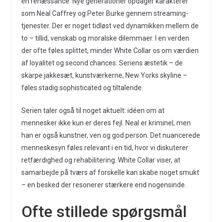
en renæssance. Nye generationer opdager karakterer
som Neal Caffrey og Peter Burke gennem streaming-
tjenester. Der er noget tidløst ved dynamikken mellem de
to – tillid, venskab og moralske dilemmaer. I en verden
der ofte føles splittet, minder White Collar os om værdien
af loyalitet og second chances. Seriens æstetik – de
skarpe jakkesæt, kunstværkerne, New Yorks skyline –
føles stadig sophisticated og tiltalende.
Serien taler også til noget aktuelt: idéen om at
mennesker ikke kun er deres fejl. Neal er kriminel, men
han er også kunstner, ven og god person. Det nuancerede
menneskesyn føles relevant i en tid, hvor vi diskuterer
retfærdighed og rehabilitering. White Collar viser, at
samarbejde på tværs af forskelle kan skabe noget smukt
– en besked der resonerer stærkere end nogensinde.
Ofte stillede spørgsmål