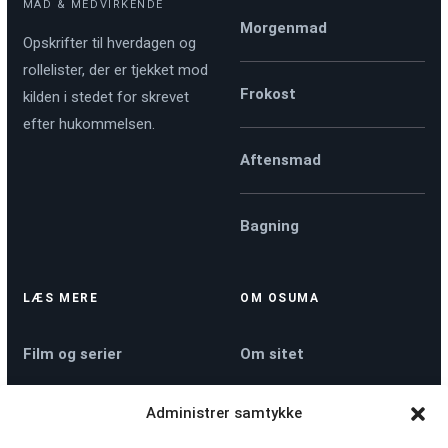
MAD & MEDVIRKENDE
Morgenmad
Opskrifter til hverdagen og
rollelister, der er tjekket mod
Frokost
kilden i stedet for skrevet
efter hukommelsen.
Aftensmad
Bagning
LÆS MERE
OM OSUMA
Film og serier
Om sitet
Administrer samtykke
Køkkenmaskiner
Kontakt