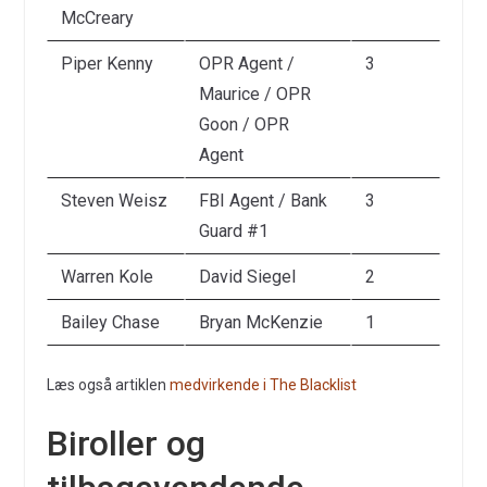
McCreary
Piper Kenny
OPR Agent /
3
Maurice / OPR
Goon / OPR
Agent
Steven Weisz
FBI Agent / Bank
3
Guard #1
Warren Kole
David Siegel
2
Bailey Chase
Bryan McKenzie
1
Læs også artiklen
medvirkende i The Blacklist
Biroller og