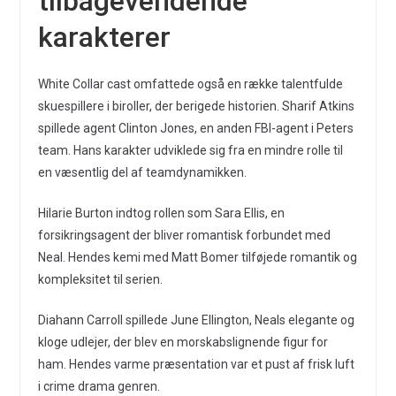
tilbagevendende
karakterer
White Collar cast omfattede også en række talentfulde
skuespillere i biroller, der berigede historien. Sharif Atkins
spillede agent Clinton Jones, en anden FBI-agent i Peters
team. Hans karakter udviklede sig fra en mindre rolle til
en væsentlig del af teamdynamikken.
Hilarie Burton indtog rollen som Sara Ellis, en
forsikringsagent der bliver romantisk forbundet med
Neal. Hendes kemi med Matt Bomer tilføjede romantik og
kompleksitet til serien.
Diahann Carroll spillede June Ellington, Neals elegante og
kloge udlejer, der blev en morskabslignende figur for
ham. Hendes varme præsentation var et pust af frisk luft
i crime drama genren.