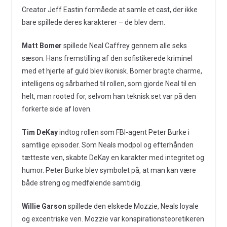
Creator Jeff Eastin formåede at samle et cast, der ikke
bare spillede deres karakterer – de blev dem.
Matt Bomer
spillede Neal Caffrey gennem alle seks
sæson. Hans fremstilling af den sofistikerede kriminel
med et hjerte af guld blev ikonisk. Bomer bragte charme,
intelligens og sårbarhed til rollen, som gjorde Neal til en
helt, man rooted for, selvom han teknisk set var på den
forkerte side af loven.
Tim DeKay
indtog rollen som FBI-agent Peter Burke i
samtlige episoder. Som Neals modpol og efterhånden
tætteste ven, skabte DeKay en karakter med integritet og
humor. Peter Burke blev symbolet på, at man kan være
både streng og medfølende samtidig.
Willie Garson
spillede den elskede Mozzie, Neals loyale
og excentriske ven. Mozzie var konspirationsteoretikeren