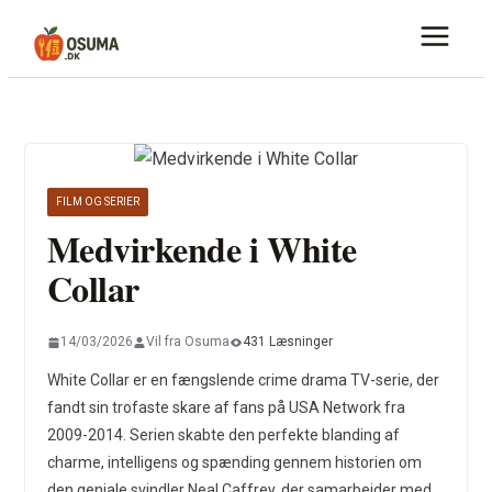
Skip
to
content
FILM OG SERIER
Medvirkende i White
Collar
14/03/2026
Vil fra Osuma
431 Læsninger
White Collar er en fængslende crime drama TV-serie, der
fandt sin trofaste skare af fans på USA Network fra
2009-2014. Serien skabte den perfekte blanding af
charme, intelligens og spænding gennem historien om
den geniale svindler Neal Caffrey, der samarbejder med