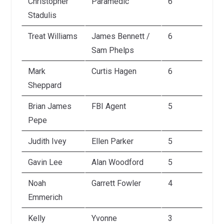
Christopher
Paramedic
6
Stadulis
Treat Williams
James Bennett /
6
Sam Phelps
Mark
Curtis Hagen
6
Sheppard
Brian James
FBI Agent
5
Pepe
Judith Ivey
Ellen Parker
5
Gavin Lee
Alan Woodford
5
Noah
Garrett Fowler
4
Emmerich
Kelly
Yvonne
3