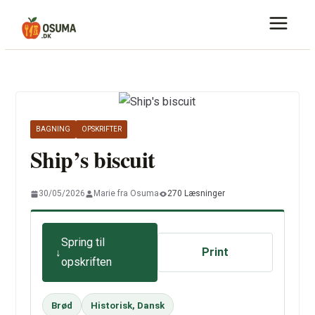
Skip
to
content
BAGNING
OPSKRIFTER
Ship’s biscuit
30/05/2026
Marie fra Osuma
270 Læsninger
Spring til
Print
opskriften
Brød
Historisk, Dansk