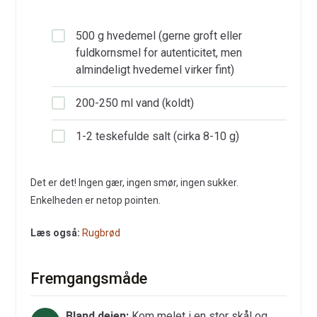
500 g hvedemel (gerne groft eller
fuldkornsmel for autenticitet, men
almindeligt hvedemel virker fint)
200-250 ml vand (koldt)
1-2 teskefulde salt (cirka 8-10 g)
Det er det! Ingen gær, ingen smør, ingen sukker.
Enkelheden er netop pointen.
Læs også:
Rugbrød
Fremgangsmåde
Bland dejen:
Kom melet i en stor skål og