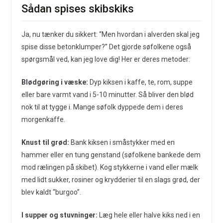
Sådan spises skibskiks
Ja, nu tænker du sikkert: “Men hvordan i alverden skal jeg
spise disse betonklumper?” Det gjorde søfolkene også
spørgsmål ved, kan jeg love dig! Her er deres metoder:
Blødgøring i væske:
Dyp kiksen i kaffe, te, rom, suppe
eller bare varmt vand i 5-10 minutter. Så bliver den blød
nok til at tygge i. Mange søfolk dyppede dem i deres
morgenkaffe.
Knust til grød:
Bank kiksen i småstykker med en
hammer eller en tung genstand (søfolkene bankede dem
mod rælingen på skibet). Kog stykkerne i vand eller mælk
med lidt sukker, rosiner og krydderier til en slags grød, der
blev kaldt “burgoo”.
I supper og stuvninger:
Læg hele eller halve kiks ned i en