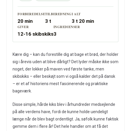
FORBEREDELSE
TILBEREDNING
I ALT
20 min
3 t
3 t 20 min
GIVER
INGREDIENSER
12-16 skibskiks
3
Kære dig – kan du forestille dig at bage et brød, der holder
sig i årevis uden at blive dårligt? Det lyder måske ikke som
noget, der lokker på maven ved første tanke, men
skibskiks – eller beskøjt som vi også kalder det på dansk
– er et af historiens mest fascinerende og praktiske
bageværk.
Disse simple, hårde kiks blev i århundreder medsejlende
på alle verdens have, fordi de kunne holde uendeligt
længe når de blev bagt ordentligt. Ja, søfolk kunne faktisk
gemme dem i flere år! Det hele handler om at få det