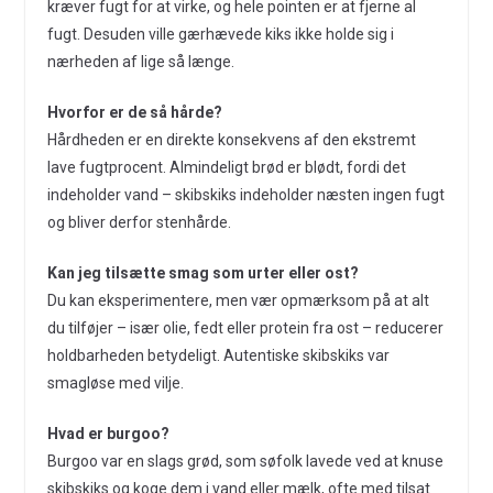
kræver fugt for at virke, og hele pointen er at fjerne al
fugt. Desuden ville gærhævede kiks ikke holde sig i
nærheden af lige så længe.
Hvorfor er de så hårde?
Hårdheden er en direkte konsekvens af den ekstremt
lave fugtprocent. Almindeligt brød er blødt, fordi det
indeholder vand – skibskiks indeholder næsten ingen fugt
og bliver derfor stenhårde.
Kan jeg tilsætte smag som urter eller ost?
Du kan eksperimentere, men vær opmærksom på at alt
du tilføjer – især olie, fedt eller protein fra ost – reducerer
holdbarheden betydeligt. Autentiske skibskiks var
smagløse med vilje.
Hvad er burgoo?
Burgoo var en slags grød, som søfolk lavede ved at knuse
skibskiks og koge dem i vand eller mælk, ofte med tilsat