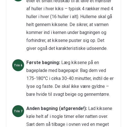
eller et smalt redskab til at lave et mønster
af huller i hver kiks – typisk 4 rækker med 4
huller i hver (16 huller i alt). Hullerne skal gå
helt gennem kiksene. De sikrer, at varmen
kommer ind i kernen under bagningen og
forhindrer, at kiksene puster sig op. Det
giver også det karakteristiske udseende.
Første bagning:
Læg kiksene på en
bageplade med bagepapir. Bag dem ved
175-180°C i cirka 30-40 minutter, indtil de er
lyse og faste. De skal ikke være gyldne –
bare hvide til svagt beige og gennemtørre.
Anden bagning (afgørende!):
Lad kiksene
køle helt af i nogle timer eller natten over.
Sæt dem så tilbage i ovnen ved en meget