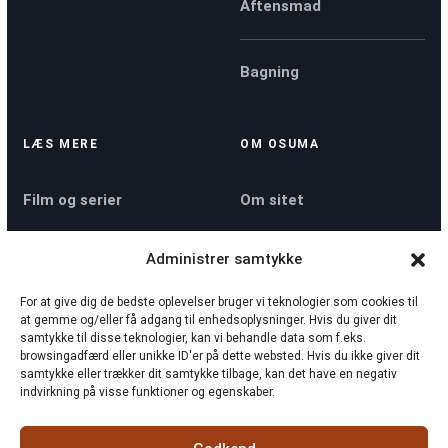
Aftensmad
Bagning
LÆS MERE
OM OSUMA
Film og serier
Om sitet
Administrer samtykke
Køkkenmaskiner
Kontakt
For at give dig de bedste oplevelser bruger vi teknologier som cookies til
at gemme og/eller få adgang til enhedsoplysninger. Hvis du giver dit
Nyheder
Privatlivspolitik
samtykke til disse teknologier, kan vi behandle data som f.eks.
browsingadfærd eller unikke ID'er på dette websted. Hvis du ikke giver dit
samtykke eller trækker dit samtykke tilbage, kan det have en negativ
indvirkning på visse funktioner og egenskaber.
Sådan tjekker vi
Cookiepolitik
rollelister