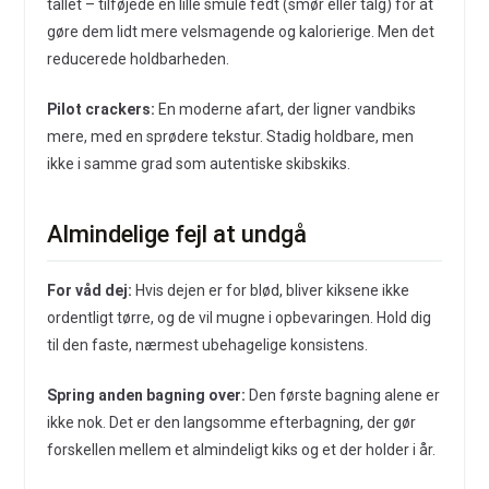
tallet – tilføjede en lille smule fedt (smør eller talg) for at
gøre dem lidt mere velsmagende og kalorierige. Men det
reducerede holdbarheden.
Pilot crackers:
En moderne afart, der ligner vandbiks
mere, med en sprødere tekstur. Stadig holdbare, men
ikke i samme grad som autentiske skibskiks.
Almindelige fejl at undgå
For våd dej:
Hvis dejen er for blød, bliver kiksene ikke
ordentligt tørre, og de vil mugne i opbevaringen. Hold dig
til den faste, nærmest ubehagelige konsistens.
Spring anden bagning over:
Den første bagning alene er
ikke nok. Det er den langsomme efterbagning, der gør
forskellen mellem et almindeligt kiks og et der holder i år.