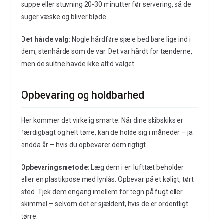
suppe eller stuvning 20-30 minutter før servering, så de
suger væske og bliver bløde.
Det hårde valg:
Nogle hårdføre sjæle bed bare lige ind i
dem, stenhårde som de var. Det var hårdt for tænderne,
men de sultne havde ikke altid valget.
Opbevaring og holdbarhed
Her kommer det virkelig smarte: Når dine skibskiks er
færdigbagt og helt tørre, kan de holde sig i måneder – ja
endda år – hvis du opbevarer dem rigtigt.
Opbevaringsmetode:
Læg dem i en lufttæt beholder
eller en plastikpose med lynlås. Opbevar på et køligt, tørt
sted. Tjek dem engang imellem for tegn på fugt eller
skimmel – selvom det er sjældent, hvis de er ordentligt
tørre.