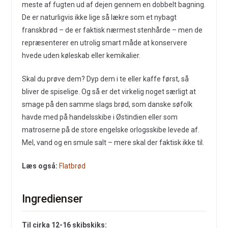
meste af fugten ud af dejen gennem en dobbelt bagning.
De er naturligvis ikke lige så lækre som et nybagt
franskbrød – de er faktisk nærmest stenhårde – men de
repræsenterer en utrolig smart måde at konservere
hvede uden køleskab eller kemikalier.
Skal du prøve dem? Dyp dem i te eller kaffe først, så
bliver de spiselige. Og så er det virkelig noget særligt at
smage på den samme slags brød, som danske søfolk
havde med på handelsskibe i Østindien eller som
matroserne på de store engelske orlogsskibe levede af.
Mel, vand og en smule salt – mere skal der faktisk ikke til.
Læs også:
Flatbrød
Ingredienser
Til cirka 12-16 skibskiks: