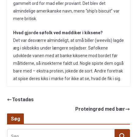
gammelt ord for mad eller proviant. Det blev det
almindelige amerikanske navn, mens “ship’s biscuit” var
mere britisk.
Hvad gjorde søfolk ved maddiker i kiksene?
Det var desværre almindeligt, at små biller (weevils) lagde
æg i skibskiks under længere sejladser. Søfolkene
udviklede vanen med at banke kiksene mod bordet før
måltiderne, så insekterne faldt ud. Nogle spiste dem også
bare med – ekstra protein, jokede de sort. Andre foretrak
at spise deres kiks i mørke for ikke at se, hvad de fik i sig.
Tostadas
Proteingrød med bær
Søg