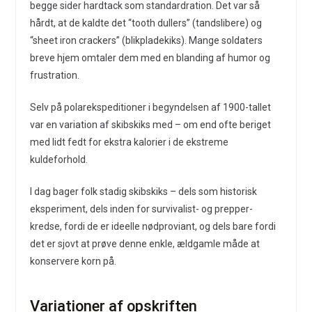
begge sider hardtack som standardration. Det var så
hårdt, at de kaldte det “tooth dullers” (tandslibere) og
“sheet iron crackers” (blikpladekiks). Mange soldaters
breve hjem omtaler dem med en blanding af humor og
frustration.
Selv på polarekspeditioner i begyndelsen af 1900-tallet
var en variation af skibskiks med – om end ofte beriget
med lidt fedt for ekstra kalorier i de ekstreme
kuldeforhold.
I dag bager folk stadig skibskiks – dels som historisk
eksperiment, dels inden for survivalist- og prepper-
kredse, fordi de er ideelle nødproviant, og dels bare fordi
det er sjovt at prøve denne enkle, ældgamle måde at
konservere korn på.
Variationer af opskriften