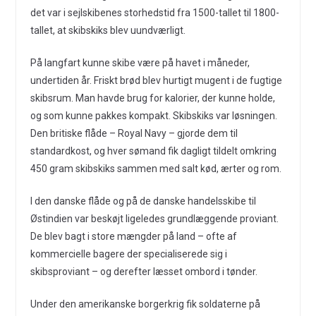
det var i sejlskibenes storhedstid fra 1500-tallet til 1800-
tallet, at skibskiks blev uundværligt.
På langfart kunne skibe være på havet i måneder,
undertiden år. Friskt brød blev hurtigt mugent i de fugtige
skibsrum. Man havde brug for kalorier, der kunne holde,
og som kunne pakkes kompakt. Skibskiks var løsningen.
Den britiske flåde – Royal Navy – gjorde dem til
standardkost, og hver sømand fik dagligt tildelt omkring
450 gram skibskiks sammen med salt kød, ærter og rom.
I den danske flåde og på de danske handelsskibe til
Østindien var beskøjt ligeledes grundlæggende proviant.
De blev bagt i store mængder på land – ofte af
kommercielle bagere der specialiserede sig i
skibsproviant – og derefter læsset ombord i tønder.
Under den amerikanske borgerkrig fik soldaterne på