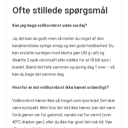
Ofte stillede spørgsmål
Kan jeg bage vollkornbrot uden surdej?
Ja, det kan du godt, men så mister du noget af den
karakteristiske syrlige smag og den gode holdbarhed. Du
kan erstatte surdejen med ekstra gær (40 g i alt) og
tilsætte 2 spsk citronsaft eller eddike for at få lidt syre i
brødet. Bland det hele sammen og spring dag 1 over – så
kan du bage det samme dag.
Hvorfor er mit vollkornbrot ikke hævet ordentligt?
Vollkornbrot hæver ikke så meget som lyse brød. Det skal
være kompakt. Men hvis det slet ikke hæver, kan det være
fordi gæren var for gammel, vandet var for varmt (over
40°C dræber gær), eller du ikke har givet det nok tid. Vær