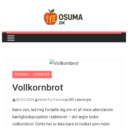
Skip
to
content
BAGNING
OPSKRIFTER
Vollkornbrot
26/02/2026
Marie fra Osuma
285 Læsninger
Kære ven, lad mig fortælle dig om et af mine allerstørste
kærlighedsprojekter i køkkenet – det ægte tyske
vollkornbrot. Dette her er ikke bare et hvilket som helst