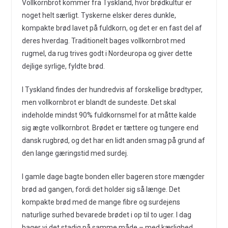
Vollkornbrot kommer fra Tyskland, hvor brødkultur er
noget helt særligt. Tyskerne elsker deres dunkle,
kompakte brød lavet på fuldkorn, og det er en fast del af
deres hverdag. Traditionelt bages vollkornbrot med
rugmel, da rug trives godt i Nordeuropa og giver dette
dejlige syrlige, fyldte brød.
I Tyskland findes der hundredvis af forskellige brødtyper,
men vollkornbrot er blandt de sundeste. Det skal
indeholde mindst 90% fuldkornsmel for at måtte kalde
sig ægte vollkornbrot. Brødet er tættere og tungere end
dansk rugbrød, og det har en lidt anden smag på grund af
den lange gæringstid med surdej.
I gamle dage bagte bonden eller bageren store mængder
brød ad gangen, fordi det holder sig så længe. Det
kompakte brød med de mange fibre og surdejens
naturlige surhed bevarede brødet i op til to uger. I dag
bager vi det stadig på samme måde – med kærlighed,