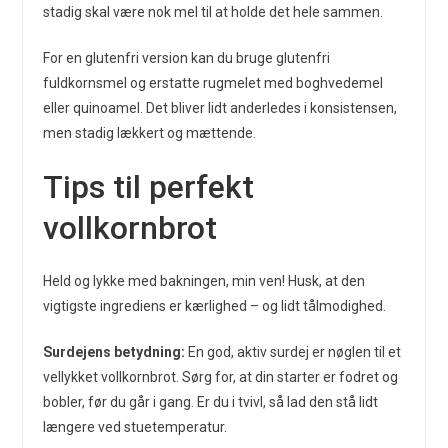
stadig skal være nok mel til at holde det hele sammen.
For en glutenfri version kan du bruge glutenfri
fuldkornsmel og erstatte rugmelet med boghvedemel
eller quinoamel. Det bliver lidt anderledes i konsistensen,
men stadig lækkert og mættende.
Tips til perfekt
vollkornbrot
Held og lykke med bakningen, min ven! Husk, at den
vigtigste ingrediens er kærlighed – og lidt tålmodighed.
Surdejens betydning:
En god, aktiv surdej er nøglen til et
vellykket vollkornbrot. Sørg for, at din starter er fodret og
bobler, før du går i gang. Er du i tvivl, så lad den stå lidt
længere ved stuetemperatur.