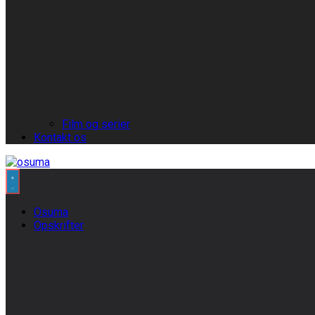
Film og serier
Kontakt os
Osuma
Opskrifter