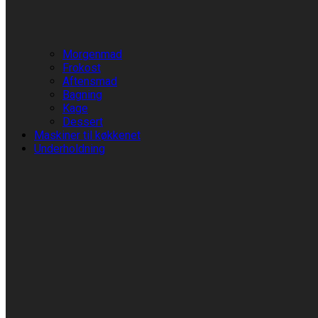
Morgenmad
Frokost
Aftensmad
Bagning
Kage
Dessert
Maskiner til køkkenet
Underholdning