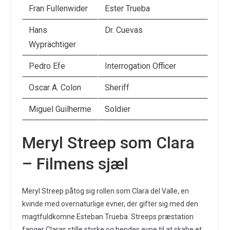
Fran Fullenwider
Ester Trueba
Hans
Dr. Cuevas
Wyprächtiger
Pedro Efe
Interrogation Officer
Oscar A. Colon
Sheriff
Miguel Guilherme
Soldier
Meryl Streep som Clara
– Filmens sjæl
Meryl Streep påtog sig rollen som Clara del Valle, en
kvinde med overnaturlige evner, der gifter sig med den
magtfuldkomne Esteban Trueba. Streeps præstation
fanger Claras stille styrke og hendes evne til at skabe et