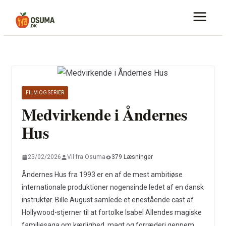
Skip
to
content
FILM OG SERIER
Medvirkende i Åndernes
Hus
25/02/2026
Vil fra Osuma
379 Læsninger
Åndernes Hus fra 1993 er en af de mest ambitiøse
internationale produktioner nogensinde ledet af en dansk
instruktør. Bille August samlede et enestående cast af
Hollywood-stjerner til at fortolke Isabel Allendes magiske
familiesaga om kærlighed, magt og forræderi gennem