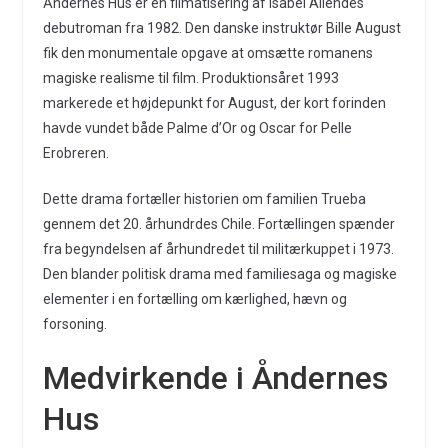
Åndernes Hus er en filmatisering af Isabel Allendes
debutroman fra 1982. Den danske instruktør Bille August
fik den monumentale opgave at omsætte romanens
magiske realisme til film. Produktionsåret 1993
markerede et højdepunkt for August, der kort forinden
havde vundet både Palme d’Or og Oscar for Pelle
Erobreren.
Dette drama fortæller historien om familien Trueba
gennem det 20. århundrdes Chile. Fortællingen spænder
fra begyndelsen af århundredet til militærkuppet i 1973.
Den blander politisk drama med familiesaga og magiske
elementer i en fortælling om kærlighed, hævn og
forsoning.
Medvirkende i Åndernes
Hus