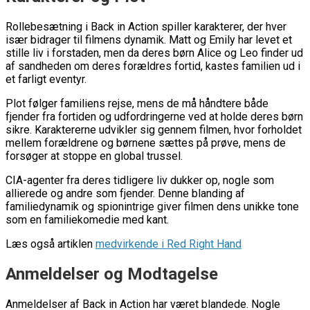
Rollebesætning i Back in Action spiller karakterer, der hver
især bidrager til filmens dynamik. Matt og Emily har levet et
stille liv i forstaden, men da deres børn Alice og Leo finder ud
af sandheden om deres forældres fortid, kastes familien ud i
et farligt eventyr.
Plot følger familiens rejse, mens de må håndtere både
fjender fra fortiden og udfordringerne ved at holde deres børn
sikre. Karaktererne udvikler sig gennem filmen, hvor forholdet
mellem forældrene og børnene sættes på prøve, mens de
forsøger at stoppe en global trussel.
CIA-agenter fra deres tidligere liv dukker op, nogle som
allierede og andre som fjender. Denne blanding af
familiedynamik og spionintrige giver filmen dens unikke tone
som en familiekomedie med kant.
Læs også artiklen
medvirkende i Red Right Hand
Anmeldelser og Modtagelse
Anmeldelser af Back in Action har været blandede. Nogle