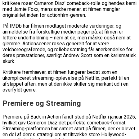
kritikere roser Cameron Diaz’ comeback-rolle og hendes kemi
med Jamie Foxx, mens andre mener, at filmen mangler
originalitet inden for actionfilm-genren.
På IMDb har filmen modtaget moderate vurderinger, og
anmeldelse fra forskellige medier peger på, at filmen er
lettere underholdning – nem at se, men måske også nem at
glemme. Actionscener roses generelt for at være
velchoreograferede, og rollebesætning får anerkendelse for
deres præstationer, særligt Andrew Scott som en karismatisk
skurk.
Kritikere fremhæver, at filmen fungerer bedst som en
ukompliceret streaming-oplevelse på Netflix, perfekt til en
afslappet aften, men at den ikke skiller sig markant ud i en
overfyldt genre.
Premiere og Streaming
Premiere på Back in Action fandt sted på Netflix i januar 2025,
hvilket gav Cameron Diaz det perfekte comeback-format.
Streaming-platformen har satset stort på filmen, der er blevet
en del af deres strategi om at tiltrække store Hollywood-