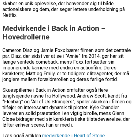
skaber en unik oplevelse, der henvender sig til både
actionelskere og dem, der søger lettere underholdning på
Netflix.
Medvirkende i Back in Action –
Hovedrollerne
Cameron Diaz og Jamie Foxx bærer filmen som det centrale
par. Diaz, der sidst var at se i “Annie” fra 2014, gør her sit
længe ventede comeback, mens Foxx fortsætter sin
imponerende karriere med endnu en actionfilm. Deres
karakterer, Matt og Emily, er to tidligere eliteagenter, der må
jonglere mellem forældrerollen og deres farlige fortid.
Skuespillerne i Back in Action omfatter også flere
tungtvejende navne fra Hollywood. Andrew Scott, kendt fra
“Fleabag” og “All of Us Strangers”, spiller skurken i filmen og
tilføjer en interessant dynamik til plottet. Kyle Chandler
leverer en solid præstation i en vigtig birolle, mens Glenn
Close bidrager med sin karakteristiske tilstedeværelse, der
løfter enhver scene, hun er med i.
Læs også artiklen
medvirkende i Heart of Stone