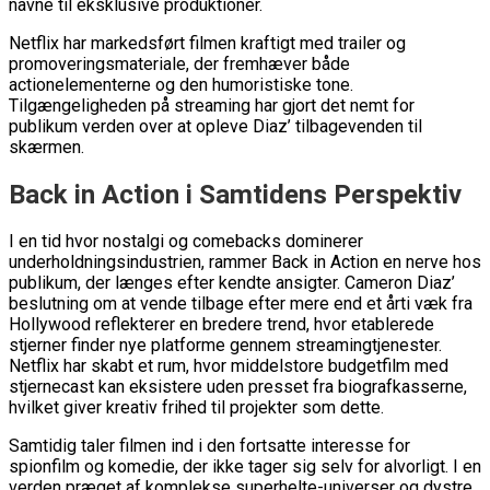
navne til eksklusive produktioner.
Netflix har markedsført filmen kraftigt med trailer og
promoveringsmateriale, der fremhæver både
actionelementerne og den humoristiske tone.
Tilgængeligheden på streaming har gjort det nemt for
publikum verden over at opleve Diaz’ tilbagevenden til
skærmen.
Back in Action i Samtidens Perspektiv
I en tid hvor nostalgi og comebacks dominerer
underholdningsindustrien, rammer Back in Action en nerve hos
publikum, der længes efter kendte ansigter. Cameron Diaz’
beslutning om at vende tilbage efter mere end et årti væk fra
Hollywood reflekterer en bredere trend, hvor etablerede
stjerner finder nye platforme gennem streamingtjenester.
Netflix har skabt et rum, hvor middelstore budgetfilm med
stjernecast kan eksistere uden presset fra biografkasserne,
hvilket giver kreativ frihed til projekter som dette.
Samtidig taler filmen ind i den fortsatte interesse for
spionfilm og komedie, der ikke tager sig selv for alvorligt. I en
verden præget af komplekse superhelte-universer og dystre