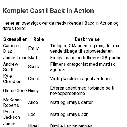
Komplet Cast i Back in Action
Her er en oversigt over de medvirkende i Back in Action og
deres roller:
Skuespiller
Rolle
Beskrivelse
Cameron
Tidligere CIA-agent og mor, der må
Emily
Diaz
vende tilbage til spionverdenen
Jamie Foxx
Matt
Emilys mand og tidligere CIA-partner
Andrew
Filmens antagonist med mystisk
Skurk
Scott
agenda
Kyle
Chuck
Vigtig karakter i agentverdenen
Chandler
Erfaren agent med forbindelse til
Glenn Close
Ginny
hovedpersonerne
McKenna
Alice
Matt og Emilys datter
Roberts
Rylan
Leo
Matt og Emilys søn
Jackson
Jamie
Nigel
Birolle i spionintrigen