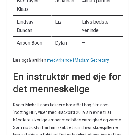
Bex Taylor-
Jonathan
Annas partner
Klaus
Lindsay
Liz
Lilys bedste
Duncan
veninde
Anson Boon
Dylan
–
Læs også artiklen
medvirkende i Madam Secretary
En instruktør med øje for
det menneskelige
Roger Michell, som tidligere har stået bag film som
“Notting Hill”, viser med Blackbird 2019 sin evne til at
håndtere alvorlige emner med både værdighed og varme.
Som instruktør har han skabt et rum, hvor skuespillerne
kan udfolde sig fuldt ud. Det er tydeligt, at han har haft en