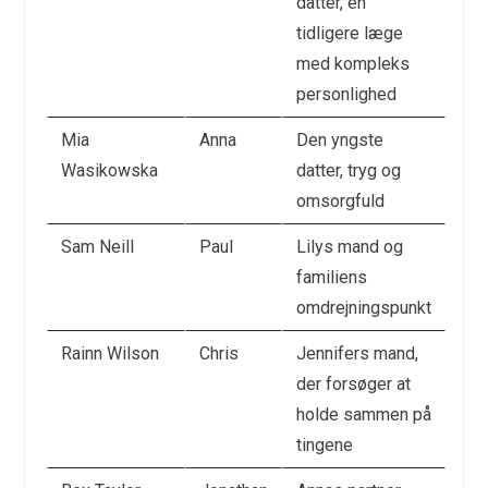
datter, en
tidligere læge
med kompleks
personlighed
Mia
Anna
Den yngste
Wasikowska
datter, tryg og
omsorgfuld
Sam Neill
Paul
Lilys mand og
familiens
omdrejningspunkt
Rainn Wilson
Chris
Jennifers mand,
der forsøger at
holde sammen på
tingene