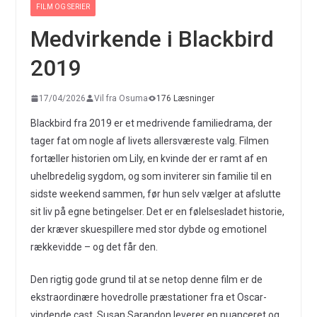
FILM OG SERIER
Medvirkende i Blackbird
2019
17/04/2026
Vil fra Osuma
176 Læsninger
Blackbird fra 2019 er et medrivende familiedrama, der
tager fat om nogle af livets allersværeste valg. Filmen
fortæller historien om Lily, en kvinde der er ramt af en
uhelbredelig sygdom, og som inviterer sin familie til en
sidste weekend sammen, før hun selv vælger at afslutte
sit liv på egne betingelser. Det er en følelsesladet historie,
der kræver skuespillere med stor dybde og emotionel
rækkevidde – og det får den.
Den rigtig gode grund til at se netop denne film er de
ekstraordinære hovedrolle præstationer fra et Oscar-
vindende cast. Susan Sarandon leverer en nuanceret og