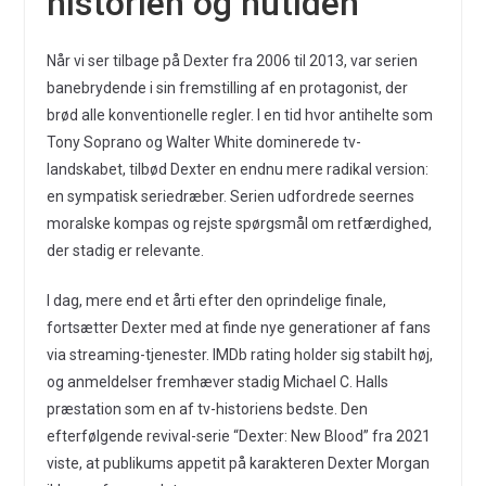
historien og nutiden
Når vi ser tilbage på Dexter fra 2006 til 2013, var serien
banebrydende i sin fremstilling af en protagonist, der
brød alle konventionelle regler. I en tid hvor antihelte som
Tony Soprano og Walter White dominerede tv-
landskabet, tilbød Dexter en endnu mere radikal version:
en sympatisk seriedræber. Serien udfordrede seernes
moralske kompas og rejste spørgsmål om retfærdighed,
der stadig er relevante.
I dag, mere end et årti efter den oprindelige finale,
fortsætter Dexter med at finde nye generationer af fans
via streaming-tjenester. IMDb rating holder sig stabilt høj,
og anmeldelser fremhæver stadig Michael C. Halls
præstation som en af tv-historiens bedste. Den
efterfølgende revival-serie “Dexter: New Blood” fra 2021
viste, at publikums appetit på karakteren Dexter Morgan