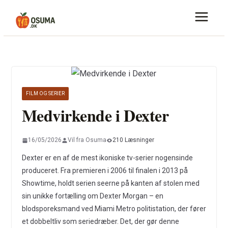
Skip
to
content
FILM OG SERIER
Medvirkende i Dexter
16/05/2026
Vil fra Osuma
210 Læsninger
Dexter er en af de mest ikoniske tv-serier nogensinde
produceret. Fra premieren i 2006 til finalen i 2013 på
Showtime, holdt serien seerne på kanten af stolen med
sin unikke fortælling om Dexter Morgan – en
blodsporeksmand ved Miami Metro politistation, der fører
et dobbeltliv som seriedræber. Det, der gør denne