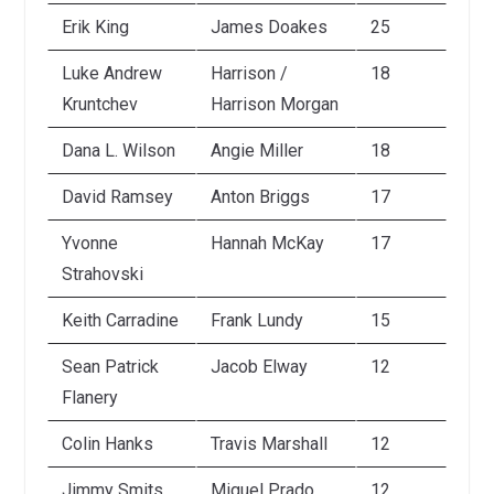
Erik King
James Doakes
25
Luke Andrew
Harrison /
18
Kruntchev
Harrison Morgan
Dana L. Wilson
Angie Miller
18
David Ramsey
Anton Briggs
17
Yvonne
Hannah McKay
17
Strahovski
Keith Carradine
Frank Lundy
15
Sean Patrick
Jacob Elway
12
Flanery
Colin Hanks
Travis Marshall
12
Jimmy Smits
Miguel Prado
12