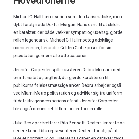
Hovedrollerne
Michael C. Hall bærer serien som den karismatiske, men
dybt forstyrrede Dexter Morgan. Hans evne til at skildre
en karakter, der både vækker sympati og ubehag, gjorde
rollen legendarisk. Michael C. Hall modtog adskillige
nomineringer, herunder Golden Globe priser for sin
præstation gennem alle otte sæsoner.
Jennifer Carpenter spiller søsteren Debra Morgan med
en intensitet og ægthed, der gjorde karakteren til
publikums følelsesmæssige anker. Debra arbejder også
ved Miami Metro politistation og udvikler sig fra uniform
til detektiv gennem seriens afsnit. Jennifer Carpenter
blev også nomineret til flere priser for sin rolle.
Julie Benz portrætterer Rita Bennett, Dexters kæreste og
senere kone. Rita repræsenterer Dexters forsøg på at
leve et normalt liv, og Julie Benz skaber en karakter fyldt