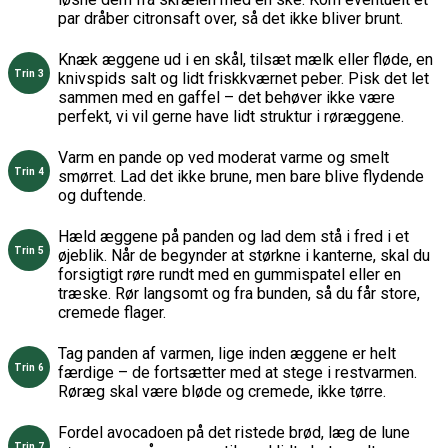
par dråber citronsaft over, så det ikke bliver brunt.
Knæk æggene ud i en skål, tilsæt mælk eller fløde, en
knivspids salt og lidt friskkværnet peber. Pisk det let
sammen med en gaffel – det behøver ikke være
perfekt, vi vil gerne have lidt struktur i røræggene.
Varm en pande op ved moderat varme og smelt
smørret. Lad det ikke brune, men bare blive flydende
og duftende.
Hæld æggene på panden og lad dem stå i fred i et
øjeblik. Når de begynder at størkne i kanterne, skal du
forsigtigt røre rundt med en gummispatel eller en
træske. Rør langsomt og fra bunden, så du får store,
cremede flager.
Tag panden af varmen, lige inden æggene er helt
færdige – de fortsætter med at stege i restvarmen.
Røræg skal være bløde og cremede, ikke tørre.
Fordel avocadoen på det ristede brød, læg de lune