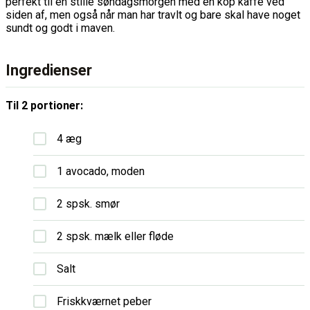
perfekt til en stille søndagsmorgen med en kop kaffe ved
siden af, men også når man har travlt og bare skal have noget
sundt og godt i maven.
Ingredienser
Til 2 portioner:
4 æg
1 avocado, moden
2 spsk. smør
2 spsk. mælk eller fløde
Salt
Friskkværnet peber