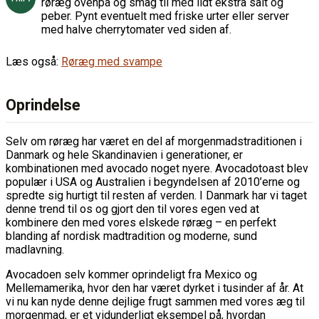
røræg ovenpå og smag til med lidt ekstra salt og
peber. Pynt eventuelt med friske urter eller server
med halve cherrytomater ved siden af.
Læs også:
Røræg med svampe
Oprindelse
Selv om røræg har været en del af morgenmadstraditionen i
Danmark og hele Skandinavien i generationer, er
kombinationen med avocado noget nyere. Avocadotoast blev
populær i USA og Australien i begyndelsen af 2010’erne og
spredte sig hurtigt til resten af verden. I Danmark har vi taget
denne trend til os og gjort den til vores egen ved at
kombinere den med vores elskede røræg – en perfekt
blanding af nordisk madtradition og moderne, sund
madlavning.
Avocadoen selv kommer oprindeligt fra Mexico og
Mellemamerika, hvor den har været dyrket i tusinder af år. At
vi nu kan nyde denne dejlige frugt sammen med vores æg til
morgenmad, er et vidunderligt eksempel på, hvordan