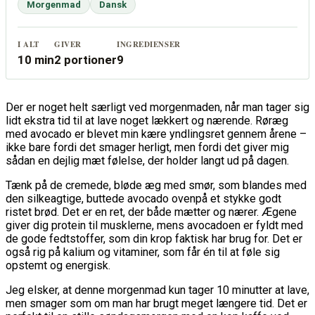
Morgenmad
Dansk
I ALT
GIVER
INGREDIENSER
10 min
2 portioner
9
Der er noget helt særligt ved morgenmaden, når man tager sig
lidt ekstra tid til at lave noget lækkert og nærende. Røræg
med avocado er blevet min kære yndlingsret gennem årene –
ikke bare fordi det smager herligt, men fordi det giver mig
sådan en dejlig mæt følelse, der holder langt ud på dagen.
Tænk på de cremede, bløde æg med smør, som blandes med
den silkeagtige, buttede avocado ovenpå et stykke godt
ristet brød. Det er en ret, der både mætter og nærer. Ægene
giver dig protein til musklerne, mens avocadoen er fyldt med
de gode fedtstoffer, som din krop faktisk har brug for. Det er
også rig på kalium og vitaminer, som får én til at føle sig
opstemt og energisk.
Jeg elsker, at denne morgenmad kun tager 10 minutter at lave,
men smager som om man har brugt meget længere tid. Det er