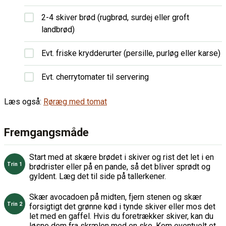
2-4 skiver brød (rugbrød, surdej eller groft
landbrød)
Evt. friske krydderurter (persille, purløg eller karse)
Evt. cherrytomater til servering
Læs også:
Røræg med tomat
Fremgangsmåde
Start med at skære brødet i skiver og rist det let i en
brødrister eller på en pande, så det bliver sprødt og
gyldent. Læg det til side på tallerkener.
Skær avocadoen på midten, fjern stenen og skær
forsigtigt det grønne kød i tynde skiver eller mos det
let med en gaffel. Hvis du foretrækker skiver, kan du
løsne dem fra skrælen med en ske. Kom eventuelt et