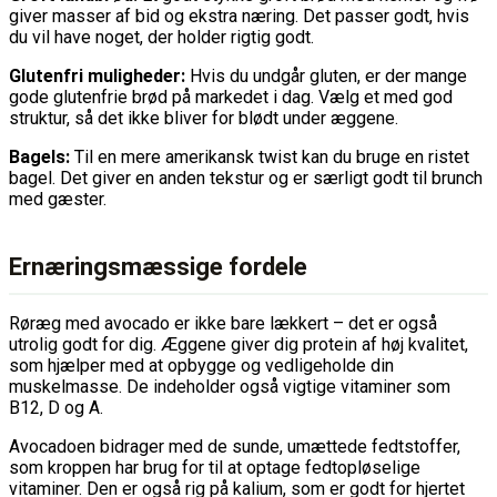
giver masser af bid og ekstra næring. Det passer godt, hvis
du vil have noget, der holder rigtig godt.
Glutenfri muligheder:
Hvis du undgår gluten, er der mange
gode glutenfrie brød på markedet i dag. Vælg et med god
struktur, så det ikke bliver for blødt under æggene.
Bagels:
Til en mere amerikansk twist kan du bruge en ristet
bagel. Det giver en anden tekstur og er særligt godt til brunch
med gæster.
Ernæringsmæssige fordele
Røræg med avocado er ikke bare lækkert – det er også
utrolig godt for dig. Æggene giver dig protein af høj kvalitet,
som hjælper med at opbygge og vedligeholde din
muskelmasse. De indeholder også vigtige vitaminer som
B12, D og A.
Avocadoen bidrager med de sunde, umættede fedtstoffer,
som kroppen har brug for til at optage fedtopløselige
vitaminer. Den er også rig på kalium, som er godt for hjertet