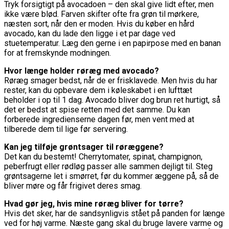
Tryk forsigtigt på avocadoen – den skal give lidt efter, men
ikke være blød. Farven skifter ofte fra grøn til mørkere,
næsten sort, når den er moden. Hvis du køber en hård
avocado, kan du lade den ligge i et par dage ved
stuetemperatur. Læg den gerne i en papirpose med en banan
for at fremskynde modningen.
Hvor længe holder røræg med avocado?
Røræg smager bedst, når de er frisklavede. Men hvis du har
rester, kan du opbevare dem i køleskabet i en lufttæt
beholder i op til 1 dag. Avocado bliver dog brun ret hurtigt, så
det er bedst at spise retten med det samme. Du kan
forberede ingredienserne dagen før, men vent med at
tilberede dem til lige før servering.
Kan jeg tilføje grøntsager til røræggene?
Det kan du bestemt! Cherrytomater, spinat, champignon,
peberfrugt eller rødløg passer alle sammen dejligt til. Steg
grøntsagerne let i smørret, før du kommer æggene på, så de
bliver møre og får frigivet deres smag.
Hvad gør jeg, hvis mine røræg bliver for tørre?
Hvis det sker, har de sandsynligvis stået på panden for længe
ved for høj varme. Næste gang skal du bruge lavere varme og