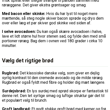
frisk spinat eller stegte svampe til panden sammen med
røræggene. Det giver ekstra grøntsager og smag.
Med bacon eller skinke:
Hvis du har lyst til noget mere
mættende, så steg nogle skiver bacon sprøde og drys dem
over eller læg et par skiver god skinke ved siden af.
I selve avocadoen:
Du kan også skære avocadoen i halve,
lave et lidt større hul hvor stenen sad, og fylde den med små
portioner røræg. Bag dem i ovnen ved 180 grader i cirka 10
minutter.
Vælg det rigtige brød
Rugbrød:
Det klassiske danske valg, som giver en dejlig
syrlig kontrast til den cremede avocado og de milde røræg.
Rugbrød er også fyldt med fibre og holder dig mæt længere.
Surdejsbrød:
En lys surdej med sprød skorpe er fantastisk til
denne ret. Den let syrlige smag og luftige struktur gør det til
et populært valg til brunch.
Groft landbrød:
Et godt stykke groft brød med kerner og frø