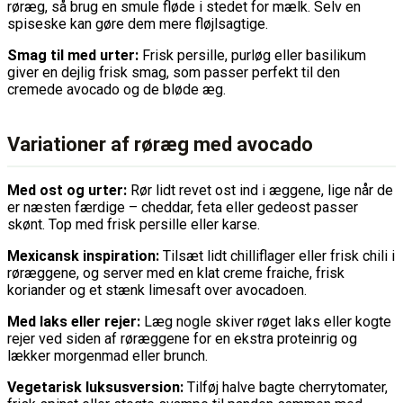
røræg, så brug en smule fløde i stedet for mælk. Selv en
spiseske kan gøre dem mere fløjlsagtige.
Smag til med urter:
Frisk persille, purløg eller basilikum
giver en dejlig frisk smag, som passer perfekt til den
cremede avocado og de bløde æg.
Variationer af røræg med avocado
Med ost og urter:
Rør lidt revet ost ind i æggene, lige når de
er næsten færdige – cheddar, feta eller gedeost passer
skønt. Top med frisk persille eller karse.
Mexicansk inspiration:
Tilsæt lidt chilliflager eller frisk chili i
røræggene, og server med en klat creme fraiche, frisk
koriander og et stænk limesaft over avocadoen.
Med laks eller rejer:
Læg nogle skiver røget laks eller kogte
rejer ved siden af røræggene for en ekstra proteinrig og
lækker morgenmad eller brunch.
Vegetarisk luksusversion:
Tilføj halve bagte cherrytomater,