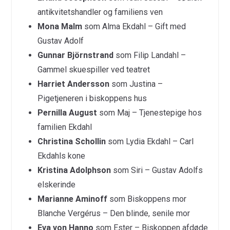
antikvitetshandler og familiens ven
Mona Malm
som Alma Ekdahl – Gift med
Gustav Adolf
Gunnar Björnstrand
som Filip Landahl –
Gammel skuespiller ved teatret
Harriet Andersson
som Justina –
Pigetjeneren i biskoppens hus
Pernilla August
som Maj – Tjenestepige hos
familien Ekdahl
Christina Schollin
som Lydia Ekdahl – Carl
Ekdahls kone
Kristina Adolphson
som Siri – Gustav Adolfs
elskerinde
Marianne Aminoff
som Biskoppens mor
Blanche Vergérus – Den blinde, senile mor
Eva von Hanno
som Ester – Biskoppen afdøde