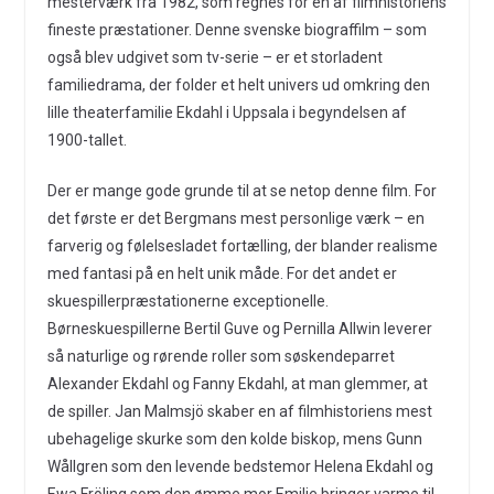
mesterværk fra 1982, som regnes for en af filmhistoriens
fineste præstationer. Denne svenske biograffilm – som
også blev udgivet som tv-serie – er et storladent
familiedrama, der folder et helt univers ud omkring den
lille theaterfamilie Ekdahl i Uppsala i begyndelsen af
1900-tallet.
Der er mange gode grunde til at se netop denne film. For
det første er det Bergmans mest personlige værk – en
farverig og følelsesladet fortælling, der blander realisme
med fantasi på en helt unik måde. For det andet er
skuespillerpræstationerne exceptionelle.
Børneskuespillerne Bertil Guve og Pernilla Allwin leverer
så naturlige og rørende roller som søskendeparret
Alexander Ekdahl og Fanny Ekdahl, at man glemmer, at
de spiller. Jan Malmsjö skaber en af filmhistoriens mest
ubehagelige skurke som den kolde biskop, mens Gunn
Wållgren som den levende bedstemor Helena Ekdahl og