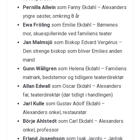
Pernilla Allwin
som Fanny Ekdahl – Alexanders
yngre søster, omkring 8 år
Ewa Fröling
som Emilie Ekdahl – Børnenes
mor, skuespillerinde ved familiens teater
Jan Malmsjö
som Biskop Edvard Vergérus –
Den strenge biskop som bliver Emilies anden
mand
Gunn Wållgren
som Helena Ekdahl – Familiens
matriark, bedstemor og tidligere teaterdirektør
Allan Edwall
som Oscar Ekdahl – Alexanders
far, teaterdirektør (dør tidligt i handlingen)
Jarl Kulle
som Gustav Adolf Ekdahl –
Alexanders onkel, restauratør
Börje Ahlstedt
som Carl Ekdahl – Alexanders
onkel, professor
Erland Josephson
som Isak Jacobi – Jødisk