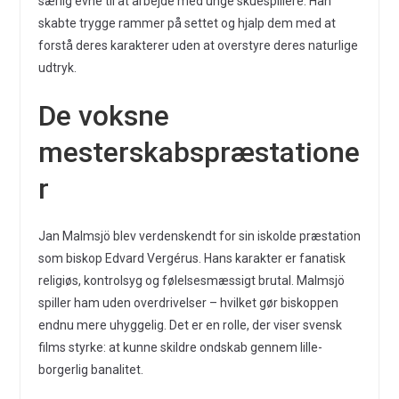
særlig evne til at arbejde med unge skuespillere. Han
skabte trygge rammer på settet og hjalp dem med at
forstå deres karakterer uden at overstyre deres naturlige
udtryk.
De voksne
mesterskabspræstatione
r
Jan Malmsjö blev verdenskendt for sin iskolde præstation
som biskop Edvard Vergérus. Hans karakter er fanatisk
religiøs, kontrolsyg og følelsesmæssigt brutal. Malmsjö
spiller ham uden overdrivelser – hvilket gør biskoppen
endnu mere uhyggelig. Det er en rolle, der viser svensk
films styrke: at kunne skildre ondskab gennem lille-
borgerlig banalitet.