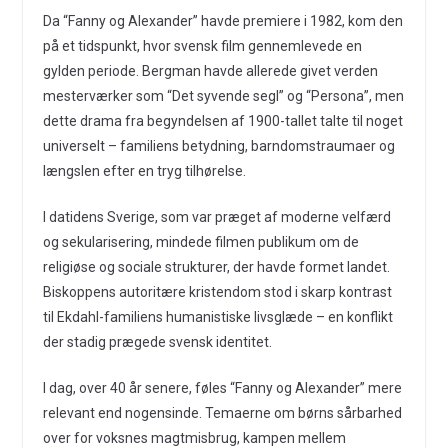
Da “Fanny og Alexander” havde premiere i 1982, kom den
på et tidspunkt, hvor svensk film gennemlevede en
gylden periode. Bergman havde allerede givet verden
mesterværker som “Det syvende segl” og “Persona”, men
dette drama fra begyndelsen af 1900-tallet talte til noget
universelt – familiens betydning, barndomstraumaer og
længslen efter en tryg tilhørelse.
I datidens Sverige, som var præget af moderne velfærd
og sekularisering, mindede filmen publikum om de
religiøse og sociale strukturer, der havde formet landet.
Biskoppens autoritære kristendom stod i skarp kontrast
til Ekdahl-familiens humanistiske livsglæde – en konflikt
der stadig prægede svensk identitet.
I dag, over 40 år senere, føles “Fanny og Alexander” mere
relevant end nogensinde. Temaerne om børns sårbarhed
over for voksnes magtmisbrug, kampen mellem