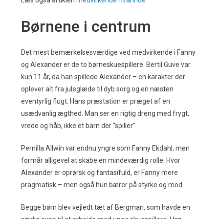
Læs også artiklen
medvirkende i Ivanhoe
Børnene i centrum
Det mest bemærkelsesværdige ved medvirkende i Fanny
og Alexander er de to børneskuespillere. Bertil Guve var
kun 11 år, da han spillede Alexander – en karakter der
oplever alt fra juleglæde til dyb sorg og en næsten
eventyrlig flugt. Hans præstation er præget af en
usædvanlig ægthed. Man ser en rigtig dreng med frygt,
vrede og håb, ikke et barn der “spiller”.
Pernilla Allwin var endnu yngre som Fanny Ekdahl, men
formår alligevel at skabe en mindeværdig rolle. Hvor
Alexander er oprørsk og fantasifuld, er Fanny mere
pragmatisk – men også hun bærer på styrke og mod.
Begge børn blev vejledt tæt af Bergman, som havde en