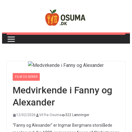
Skip
to
content
FILM OG SERIER
Medvirkende i Fanny og
Alexander
12/02/2026
Vil fra Osuma
322 Læsninger
“Fanny og Alexander” er Ingmar Bergmans storslåede