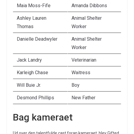
Maia Moss-Fife
Amanda Dibbons
Ashley Lauren
Animal Shelter
Thomas
Worker
Danielle Deadwyler
Animal Shelter
Worker
Jack Landry
Veterinarian
Karleigh Chase
Waitress
Will Buie Jr.
Boy
Desmond Phillips
New Father
Bag kameraet
Ud over den talentfulde cast foran kameraet, blev Gifted