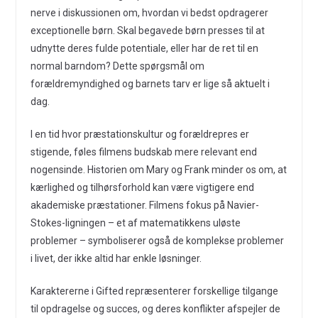
nerve i diskussionen om, hvordan vi bedst opdragerer
exceptionelle børn. Skal begavede børn presses til at
udnytte deres fulde potentiale, eller har de ret til en
normal barndom? Dette spørgsmål om
forældremyndighed og barnets tarv er lige så aktuelt i
dag.
I en tid hvor præstationskultur og forældrepres er
stigende, føles filmens budskab mere relevant end
nogensinde. Historien om Mary og Frank minder os om, at
kærlighed og tilhørsforhold kan være vigtigere end
akademiske præstationer. Filmens fokus på Navier-
Stokes-ligningen – et af matematikkens uløste
problemer – symboliserer også de komplekse problemer
i livet, der ikke altid har enkle løsninger.
Karaktererne i Gifted repræsenterer forskellige tilgange
til opdragelse og succes, og deres konflikter afspejler de