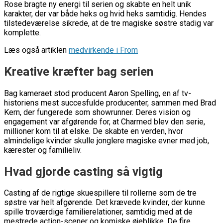
Rose bragte ny energi til serien og skabte en helt unik
karakter, der var både heks og hvid heks samtidig. Hendes
tilstedeværelse sikrede, at de tre magiske søstre stadig var
komplette.
Læs også artiklen
medvirkende i From
Kreative kræfter bag serien
Bag kameraet stod producent Aaron Spelling, en af tv-
historiens mest succesfulde producenter, sammen med Brad
Kern, der fungerede som showrunner. Deres vision og
engagement var afgørende for, at Charmed blev den serie,
millioner kom til at elske. De skabte en verden, hvor
almindelige kvinder skulle jonglere magiske evner med job,
kærester og familieliv.
Hvad gjorde casting så vigtig
Casting af de rigtige skuespillere til rollerne som de tre
søstre var helt afgørende. Det krævede kvinder, der kunne
spille troværdige familierelationer, samtidig med at de
mestrede action-scener og komiske øjeblikke. De fire