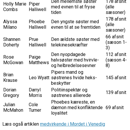
Den mellemste søster
178 afsnit
Holly Marie
Piper
med evnen til at fryse
(alle
Combs
Halliwell
tiden
sæsoner)
178 afsnit
Alyssa
Phoebe
Den yngste søster med
(alle
Milano
Halliwell
evnen til at se fremtiden
sæsoner)
66 afsnit
Shannen
Prue
Den ældste søster med
(sæson 1-
Doherty
Halliwell
telekinesekræfter
3)
Den nyopdagede
112 afsnit
Rose
Paige
halvsøster med hvirvle-
(sæson 4-
McGowan
Matthews
og helbredelsesevner
8)
Pipers mand og
Brian
Leo Wyatt
søstrenes hvide heks-
145 afsnit
Krause
beskytter
Dorian
Darryl
Politiinspektør og
139 afsnit
Gregory
Morris
søstrenes allierede
Phoebes kæreste, en
Julian
Cole
dæmon med konfliktende
69 afsnit
McMahon
Turner
loyalitet
Læs også artiklen
medvirkende i Mordet i Venedig