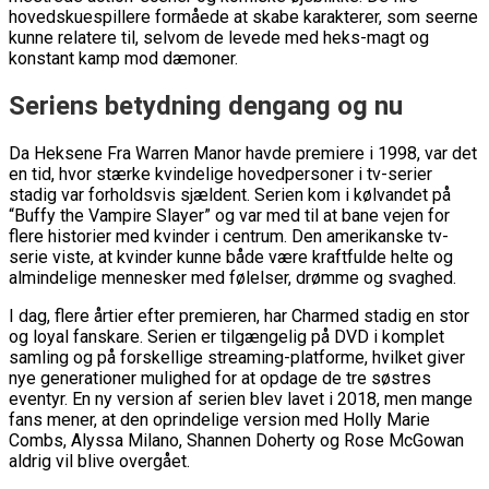
hovedskuespillere formåede at skabe karakterer, som seerne
kunne relatere til, selvom de levede med heks-magt og
konstant kamp mod dæmoner.
Seriens betydning dengang og nu
Da Heksene Fra Warren Manor havde premiere i 1998, var det
en tid, hvor stærke kvindelige hovedpersoner i tv-serier
stadig var forholdsvis sjældent. Serien kom i kølvandet på
“Buffy the Vampire Slayer” og var med til at bane vejen for
flere historier med kvinder i centrum. Den amerikanske tv-
serie viste, at kvinder kunne både være kraftfulde helte og
almindelige mennesker med følelser, drømme og svaghed.
I dag, flere årtier efter premieren, har Charmed stadig en stor
og loyal fanskare. Serien er tilgængelig på DVD i komplet
samling og på forskellige streaming-platforme, hvilket giver
nye generationer mulighed for at opdage de tre søstres
eventyr. En ny version af serien blev lavet i 2018, men mange
fans mener, at den oprindelige version med Holly Marie
Combs, Alyssa Milano, Shannen Doherty og Rose McGowan
aldrig vil blive overgået.