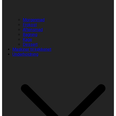
Morgenmad
Frokost
Aftensmad
Bagning
Kage
Dessert
Maskiner til køkkenet
Underholdning