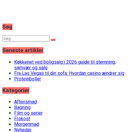
Søg
Seneste artikler
Køkkenet ved boligsalg i 2026 guide til stemning,
samvær og salg
Fra Las Vegas til din sofa: Hvordan casino ændrer sig
Proteinboller
Kategorier
Aftensmad
Bagning
Film og serier
Frokost
Morgenmad
Nyheder