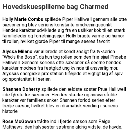
Hovedskuespillerne bag Charmed
Holly Marie Combs
spillede Piper Halliwell gennem alle otte
sæsoner og blev seriens konstante omdrejningspunkt.
Hendes karakter udviklede sig fra en usikker kok til en stærk
familieleder og forretningsejer. Holly bragte varme og humor
til rollen, hvilket gjorde Piper til mange seeres favorit.
Alyssa Milano
var allerede et kendt ansigt fra tv-serien
“Who’s the Boss”, da hun tog rollen som den frie sjæl Phoebe
Halliwell. Gennem seriens otte sæsoner så seerne hendes
karakter modnes fra festglad ung kvinde til ansvarlig mor.
Alyssas energiske præstation tilføjede et vigtigt lag af sjov
og spontanitet til serien.
Shannen Doherty
spillede den ældste søster Prue Halliwell
i de første tre sæsoner. Hendes stærke og ansvarsfulde
karakter var familiens anker. Shannen forlod serien efter
tredje sæson, hvilket blev en dramatisk vending i seriens
historie.
Rose McGowan
trådte ind i fjerde sæson som Paige
Matthews, den halvsøster søstrene aldrig vidste, de havde.