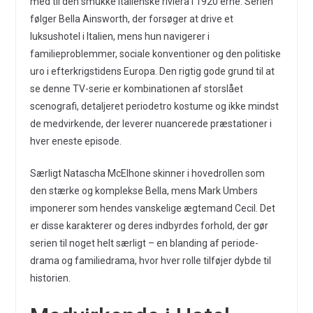
med til den smukke italienske riviera i 1920’erne. Serien
følger Bella Ainsworth, der forsøger at drive et
luksushotel i Italien, mens hun navigerer i
familieproblemmer, sociale konventioner og den politiske
uro i efterkrigstidens Europa. Den rigtig gode grund til at
se denne TV-serie er kombinationen af storslået
scenografi, detaljeret periodetro kostume og ikke mindst
de medvirkende, der leverer nuancerede præstationer i
hver eneste episode.
Særligt Natascha McElhone skinner i hovedrollen som
den stærke og komplekse Bella, mens Mark Umbers
imponerer som hendes vanskelige ægtemand Cecil. Det
er disse karakterer og deres indbyrdes forhold, der gør
serien til noget helt særligt – en blanding af periode-
drama og familiedrama, hvor hver rolle tilføjer dybde til
historien.