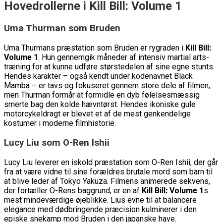
Hovedrollerne i Kill Bill: Volume 1
Uma Thurman som Bruden
Uma Thurmans præstation som Bruden er rygraden i
Kill Bill:
Volume 1
. Hun gennemgik måneder af intensiv martial arts-
træning for at kunne udføre størstedelen af sine egne stunts.
Hendes karakter – også kendt under kodenavnet Black
Mamba – er tavs og fokuseret gennem store dele af filmen,
men Thurman formår at formidle en dyb følelsesmæssig
smerte bag den kolde hævntørst. Hendes ikoniske gule
motorcykeldragt er blevet et af de mest genkendelige
kostumer i moderne filmhistorie.
Lucy Liu som O-Ren Ishii
Lucy Liu leverer en iskold præstation som O-Ren Ishii, der går
fra at være vidne til sine forældres brutale mord som barn til
at blive leder af Tokyo Yakuza. Filmens animerede sekvens,
der fortæller O-Rens baggrund, er en af
Kill Bill: Volume 1
s
mest mindeværdige øjeblikke. Lius evne til at balancere
elegance med dødbringende præcision kulminerer i den
episke snekamp mod Bruden i den japanske have.