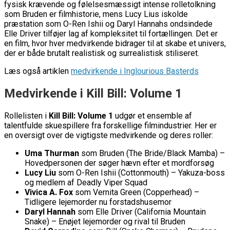
fysisk krævende og følelsesmæssigt intense rolletolkning
som Bruden er filmhistorie, mens Lucy Lius iskolde
præstation som O-Ren Ishii og Daryl Hannahs ondsindede
Elle Driver tilføjer lag af kompleksitet til fortællingen. Det er
en film, hvor hver medvirkende bidrager til at skabe et univers,
der er både brutalt realistisk og surrealistisk stiliseret.
Læs også artiklen
medvirkende i Inglourious Basterds
Medvirkende i Kill Bill: Volume 1
Rollelisten i
Kill Bill: Volume 1
udgør et ensemble af
talentfulde skuespillere fra forskellige filmindustrier. Her er
en oversigt over de vigtigste medvirkende og deres roller:
Uma Thurman
som Bruden (The Bride/Black Mamba) –
Hovedpersonen der søger hævn efter et mordforsøg
Lucy Liu
som O-Ren Ishii (Cottonmouth) – Yakuza-boss
og medlem af Deadly Viper Squad
Vivica A. Fox
som Vernita Green (Copperhead) –
Tidligere lejemorder nu forstadshusemor
Daryl Hannah
som Elle Driver (California Mountain
Snake) – Enøjet lejemorder og rival til Bruden