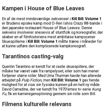
Kampen i House of Blue Leaves
En af de mest mindeværdige sekvenser i
Kill Bill: Volume 1
er Brudens episke kamp mod O-Ren Ishiis Crazy 88-bande i
den japanske restaurant House of Blue Leaves. Denne
sekvens involverer snesevis af stuntfolk og koreografer, der
skaber en af filmhistoriens mest ambitiøse kampscener.
Skuespillerne i
Kill Bill: Volume 1
måtte træne i måneder for
at kunne udføre den komplicerede kampkoreografi.
Tarantinos casting-valg
Quentin Tarantino er kendt for at caste skuespillere, der
måske har været væk fra rampelyset, eller som han mener
fortjener større roller. Med Uma Thurman havde han allerede
arbejdet på
Pulp Fiction
, men
Kill Bill: Volume 1
gav hende
mulighed for at vise sin fysiske kunnen på en helt ny måde.
David Carradine, der var kendt fra 1970’ernes tv-serie
Kung
Fu
, fik en karrieregenoplivning gennem sin rolle som Bill.
Filmens kulturelle relevans