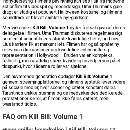
indflydelsesrig. Filmens påvirkning kan ses i alt fra moderne
actionfilm til videospil og modedesign. Uma Thurmans gule
dragt er stadig et populært Halloween-kostume, og filmens
soundtrack er blevet samlet vinyl-guldkorn.
Medvirkende i
Kill Bill: Volume 1
nyder fortsat gavn af deres
deltagelse i filmen. Uma Thurman diskuteres regelmæssigt
som en af actionfilmens største kvindelige helte, og Lucy
Lius karriere fik et markant løft. Filmen har også opnået ny
relevans i diskussioner om kvindelige actionhelte og
repræsentation i Hollywood – Bruden var en kompleks,
fejlbarlig, men ufattelig stærk kvindelig hovedperson på et
tidspunkt, hvor sådanne roller var sjældne.
Den nuværende generation opdager
Kill Bill: Volume 1
gennem streamingplatforme, og filmens æstetik lever videre
på sociale medier, hvor scener og citater konstant deles.
Tarantinos unikke stemme og de medvirkendes dedikerede
præstationer sikrer, at filmen ikke føles dateret, men
tværtimod tidløs.
FAQ om Kill Bill: Volume 1
Hvem spiller hovedrollen i Kill Bill: Volume 1?