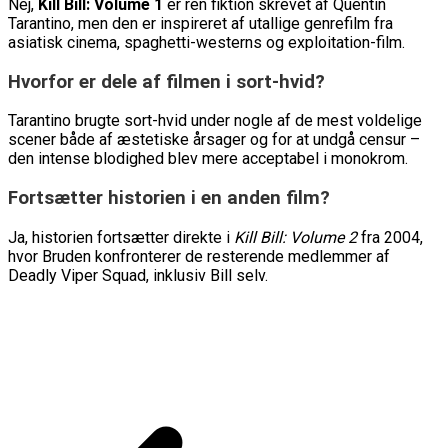
Nej,
Kill Bill: Volume 1
er ren fiktion skrevet af Quentin
Tarantino, men den er inspireret af utallige genrefilm fra
asiatisk cinema, spaghetti-westerns og exploitation-film.
Hvorfor er dele af filmen i sort-hvid?
Tarantino brugte sort-hvid under nogle af de mest voldelige
scener både af æstetiske årsager og for at undgå censur –
den intense blodighed blev mere acceptabel i monokrom.
Fortsætter historien i en anden film?
Ja, historien fortsætter direkte i
Kill Bill: Volume 2
fra 2004,
hvor Bruden konfronterer de resterende medlemmer af
Deadly Viper Squad, inklusiv Bill selv.