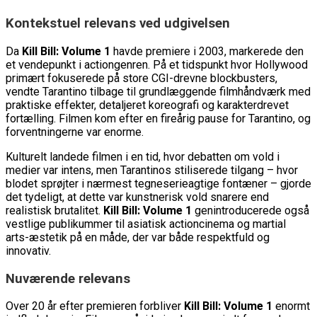
Kontekstuel relevans ved udgivelsen
Da
Kill Bill: Volume 1
havde premiere i 2003, markerede den
et vendepunkt i actiongenren. På et tidspunkt hvor Hollywood
primært fokuserede på store CGI-drevne blockbusters,
vendte Tarantino tilbage til grundlæggende filmhåndværk med
praktiske effekter, detaljeret koreografi og karakterdrevet
fortælling. Filmen kom efter en fireårig pause for Tarantino, og
forventningerne var enorme.
Kulturelt landede filmen i en tid, hvor debatten om vold i
medier var intens, men Tarantinos stiliserede tilgang – hvor
blodet sprøjter i nærmest tegneserieagtige fontæner – gjorde
det tydeligt, at dette var kunstnerisk vold snarere end
realistisk brutalitet.
Kill Bill: Volume 1
genintroducerede også
vestlige publikummer til asiatisk actioncinema og martial
arts-æstetik på en måde, der var både respektfuld og
innovativ.
Nuværende relevans
Over 20 år efter premieren forbliver
Kill Bill: Volume 1
enormt