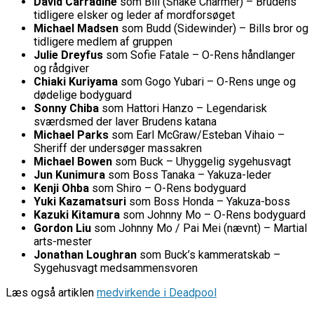
David Carradine
som Bill (Snake Charmer) – Brudens
tidligere elsker og leder af mordforsøget
Michael Madsen
som Budd (Sidewinder) – Bills bror og
tidligere medlem af gruppen
Julie Dreyfus
som Sofie Fatale – O-Rens håndlanger
og rådgiver
Chiaki Kuriyama
som Gogo Yubari – O-Rens unge og
dødelige bodyguard
Sonny Chiba
som Hattori Hanzo – Legendarisk
sværdsmed der laver Brudens katana
Michael Parks
som Earl McGraw/Esteban Vihaio –
Sheriff der undersøger massakren
Michael Bowen
som Buck – Uhyggelig sygehusvagt
Jun Kunimura
som Boss Tanaka – Yakuza-leder
Kenji Ohba
som Shiro – O-Rens bodyguard
Yuki Kazamatsuri
som Boss Honda – Yakuza-boss
Kazuki Kitamura
som Johnny Mo – O-Rens bodyguard
Gordon Liu
som Johnny Mo / Pai Mei (nævnt) – Martial
arts-mester
Jonathan Loughran
som Buck’s kammeratskab –
Sygehusvagt medsammensvoren
Læs også artiklen
medvirkende i Deadpool