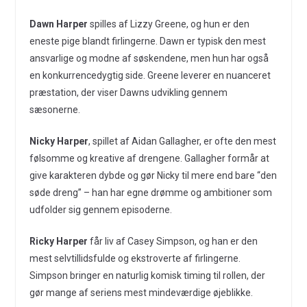
Dawn Harper
spilles af Lizzy Greene, og hun er den
eneste pige blandt firlingerne. Dawn er typisk den mest
ansvarlige og modne af søskendene, men hun har også
en konkurrencedygtig side. Greene leverer en nuanceret
præstation, der viser Dawns udvikling gennem
sæsonerne.
Nicky Harper
, spillet af Aidan Gallagher, er ofte den mest
følsomme og kreative af drengene. Gallagher formår at
give karakteren dybde og gør Nicky til mere end bare “den
søde dreng” – han har egne drømme og ambitioner som
udfolder sig gennem episoderne.
Ricky Harper
får liv af Casey Simpson, og han er den
mest selvtillidsfulde og ekstroverte af firlingerne.
Simpson bringer en naturlig komisk timing til rollen, der
gør mange af seriens mest mindeværdige øjeblikke.