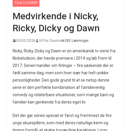
FILM OG SERIER
Medvirkende i Nicky,
Ricky, Dicky og Dawn
03/02/2026
Vil fra Osuma
282 Læsninger
Nicky, Ricky, Dicky og Dawn er en amerikansk tv-serie fra
Nickelodeon, der havde premiere i 2014 og løb frem til
2017. Serien handler om firlinger – fire søskende der er
født samme dag, men som hver især har helt unikke
personligheder. Den gode grund til at se netop denne
serie er den perfekte kombination af familievenlig
comedy og relaterbare situationer, som mange børn og
familier kan genkende fra deres eget liv.
Det der gør serien speciel er først og fremmest de fire
unge skuespillere, som med deres naturlige kemi og
timing formår at skabe troværdige karakterer. Lizzy