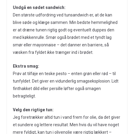
Undgå en sødet sandwich:
Den største udfordring ved tunsandwich er, at de kan
blive søde og klæge sammen. Min bedste hemmelighed
er at dræne tunen rigtig godt og eventuelt duppes den
med køkkenrulle. Smør også brødet med et tyndt lag
smør eller mayonnaise – det danner en barriere, så
væsken fra fyldet ikke trænger ind i brødet.
Ekstra smag:
Prøv at tilføje en teske pesto – enten grøn eller rød – til
tunfyldet. Det giver en vidunderlig smagseksplosion. Lidt
finthakket dild eller persille løfter også smagen
betragteligt.
Velg den rigtige tun:
Jeg foretrækker altid tun i vand frem for olie, da det giver
et sundere og lettere resultat. Men hvis du vil have noget
mere fyldigt, kan tun i olivenolie være rigtig lækkert –