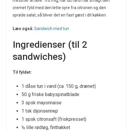
minutter at lave. Tro mig, når du først har smagt den
cremet fyld med den lette syre fra citronen og den
sprøde salat, så bliver det en fast gæst i dit køkken.
Læs også:
Sandwich med tun
Ingredienser (til 2
sandwiches)
Til fyldet:
1 dåse tun i vand (ca. 150 g, drænet)
50 g friske babyspinatblade
3 spsk mayonnaise
1 tsk dijonsennep
1 spsk citronsaft (friskpresset)
½ lille rødløg, finthakket