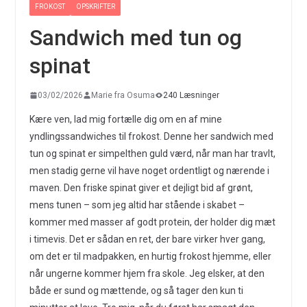
FROKOST
OPSKRIFTER
Sandwich med tun og
spinat
03/02/2026
Marie fra Osuma
240 Læsninger
Kære ven, lad mig fortælle dig om en af mine
yndlingssandwiches til frokost. Denne her sandwich med
tun og spinat er simpelthen guld værd, når man har travlt,
men stadig gerne vil have noget ordentligt og nærende i
maven. Den friske spinat giver et dejligt bid af grønt,
mens tunen – som jeg altid har stående i skabet –
kommer med masser af godt protein, der holder dig mæt
i timevis. Det er sådan en ret, der bare virker hver gang,
om det er til madpakken, en hurtig frokost hjemme, eller
når ungerne kommer hjem fra skole. Jeg elsker, at den
både er sund og mættende, og så tager den kun ti