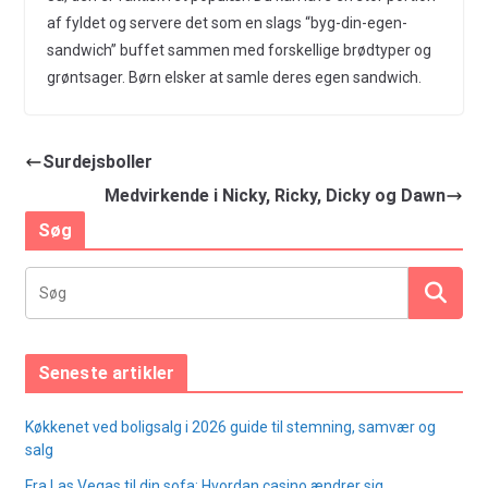
af fyldet og servere det som en slags “byg-din-egen-
sandwich” buffet sammen med forskellige brødtyper og
grøntsager. Børn elsker at samle deres egen sandwich.
Surdejsboller
Medvirkende i Nicky, Ricky, Dicky og Dawn
Søg
Seneste artikler
Køkkenet ved boligsalg i 2026 guide til stemning, samvær og
salg
Fra Las Vegas til din sofa: Hvordan casino ændrer sig