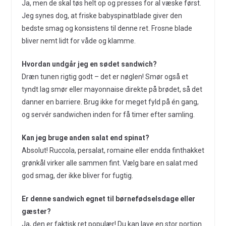
Ja, men de skal tøs helt op og presses for al væske først.
Jeg synes dog, at friske babyspinatblade giver den
bedste smag og konsistens til denne ret. Frosne blade
bliver nemt lidt for våde og klamme.
Hvordan undgår jeg en sødet sandwich?
Dræn tunen rigtig godt – det er nøglen! Smør også et
tyndt lag smør eller mayonnaise direkte på brødet, så det
danner en barriere. Brug ikke for meget fyld på én gang,
og servér sandwichen inden for få timer efter samling.
Kan jeg bruge anden salat end spinat?
Absolut! Ruccola, persalat, romaine eller endda finthakket
grønkål virker alle sammen fint. Vælg bare en salat med
god smag, der ikke bliver for fugtig.
Er denne sandwich egnet til børnefødselsdage eller
gæster?
Ja, den er faktisk ret populær! Du kan lave en stor portion