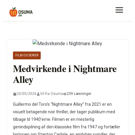
Skip
to
content
FILM OG SERIER
Medvirkende i Nightmare
Alley
20/05/2026
Vil fra Osuma
239 Læsninger
Guillermo del Toro’s “Nightmare Alley” fra 2021 er en
visuelt betagende noir thriller, der tager publikum med
tilbage til 1940’erne. Filmen er en mesterlig
genindspilning af den klassiske film fra 1947 og fortæller
historien om Stanton Carlisle, en ambitiøs svindler, der