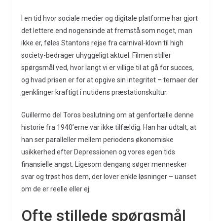
I en tid hvor sociale medier og digitale platforme har gjort
det lettere end nogensinde at fremstå som noget, man
ikke er, føles Stantons rejse fra carnival-klovn til high
society-bedrager uhyggeligt aktuel. Filmen stiller
spørgsmål ved, hvor langt vi er villige til at gå for succes,
og hvad prisen er for at opgive sin integritet – temaer der
genklinger kraftigt i nutidens præstationskultur.
Guillermo del Toros beslutning om at genfortælle denne
historie fra 1940’erne var ikke tilfældig. Han har udtalt, at
han ser paralleller mellem periodens økonomiske
usikkerhed efter Depressionen og vores egen tids
finansielle angst. Ligesom dengang søger mennesker
svar og trøst hos dem, der lover enkle løsninger – uanset
om de er reelle eller ej.
Ofte stillede spørgsmål