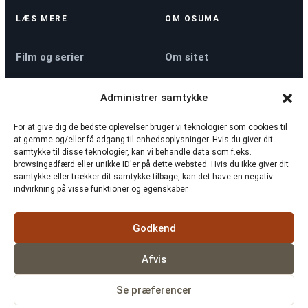
LÆS MERE
OM OSUMA
Film og serier
Om sitet
Administrer samtykke
Køkkenmaskiner
Kontakt
For at give dig de bedste oplevelser bruger vi teknologier som cookies til
at gemme og/eller få adgang til enhedsoplysninger. Hvis du giver dit
Nyheder
Privatlivspolitik
samtykke til disse teknologier, kan vi behandle data som f.eks.
browsingadfærd eller unikke ID'er på dette websted. Hvis du ikke giver dit
samtykke eller trækker dit samtykke tilbage, kan det have en negativ
indvirkning på visse funktioner og egenskaber.
Sådan tjekker vi
Cookiepolitik
rollelister
Godkend
Afvis
Se præferencer
© 2026
Osuma
Hurtigmums.dk
·
Nordnews.se
·
Fokus24.dk