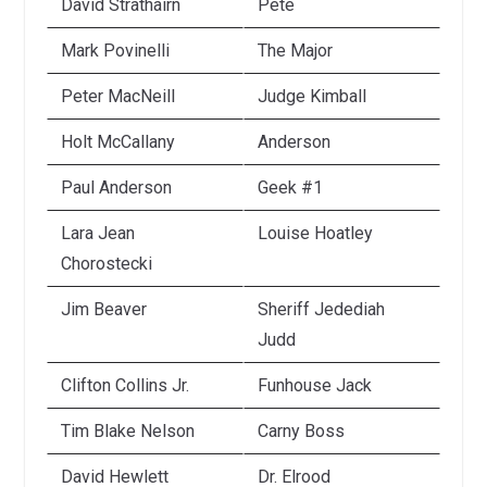
David Strathairn
Pete
Mark Povinelli
The Major
Peter MacNeill
Judge Kimball
Holt McCallany
Anderson
Paul Anderson
Geek #1
Lara Jean
Louise Hoatley
Chorostecki
Jim Beaver
Sheriff Jedediah
Judd
Clifton Collins Jr.
Funhouse Jack
Tim Blake Nelson
Carny Boss
David Hewlett
Dr. Elrood