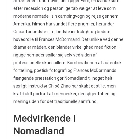
år. Det er en roadmovie, der følger Fern, en kvinde som
efter recession og personlige tab vælger at leve som
moderne nomade i sin campingvogn og rejse gennem
Amerika. Filmen har vundet flere præmier, herunder
Oscar for bedste film, bedste instruktør og bedste
hovedrolle til Frances McDormand. Det unikke ved denne
drama er måden, den blander virkelighed med fiktion –
rigtige nomader spiller sig selv ved siden af
professionelle skuespillere. Kombinationen af autentisk
fortælling, poetisk fotografi og Frances McDormands
fængende præstation gør Nomadland til noget helt
særligt. Instruktør Chloé Zhao har skabt et stille, men
kraftfuldt portræt af mennesker, der søger frihed og
mening uden for det traditionelle samfund.
Medvirkende i
Nomadland