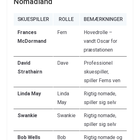
Nomadland
SKUESPILLER
ROLLE
BEMÆRKNINGER
Frances
Fern
Hovedrolle –
McDormand
vandt Oscar for
præstationen
David
Dave
Professionel
Strathairn
skuespiller,
spiller Ferns ven
Linda May
Linda
Rigtig nomade,
May
spiller sig selv
Swankie
Swankie
Rigtig nomade,
spiller sig selv
Bob Wells
Bob
Rigtig nomade og