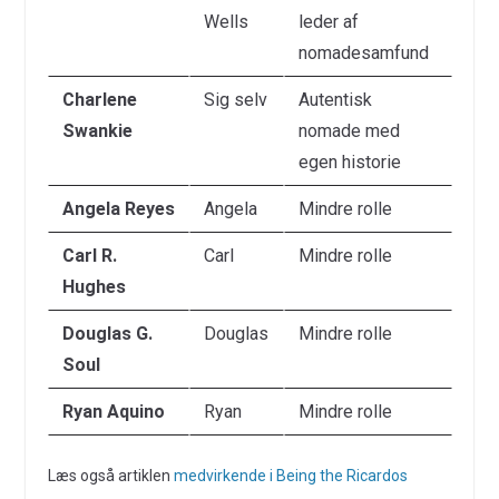
Wells
leder af
nomadesamfund
Charlene
Sig selv
Autentisk
Swankie
nomade med
egen historie
Angela Reyes
Angela
Mindre rolle
Carl R.
Carl
Mindre rolle
Hughes
Douglas G.
Douglas
Mindre rolle
Soul
Ryan Aquino
Ryan
Mindre rolle
Læs også artiklen
medvirkende i Being the Ricardos