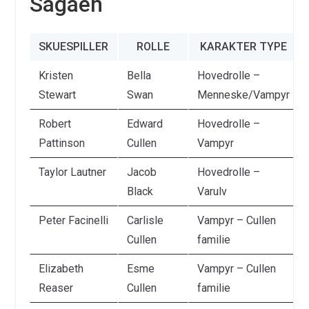
Sagaen
SKUESPILLER
ROLLE
KARAKTER TYPE
Kristen
Bella
Hovedrolle –
Stewart
Swan
Menneske/Vampyr
Robert
Edward
Hovedrolle –
Pattinson
Cullen
Vampyr
Taylor Lautner
Jacob
Hovedrolle –
Black
Varulv
Peter Facinelli
Carlisle
Vampyr – Cullen
Cullen
familie
Elizabeth
Esme
Vampyr – Cullen
Reaser
Cullen
familie