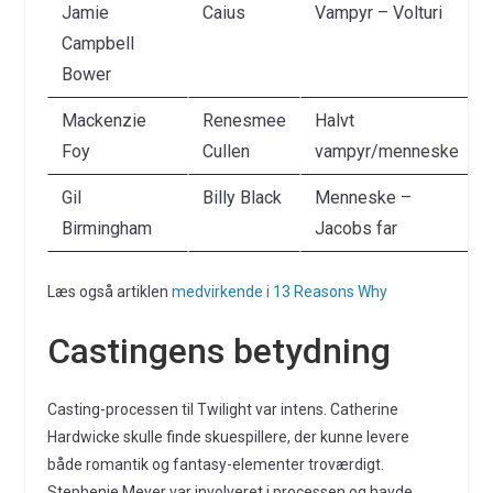
Jamie
Caius
Vampyr – Volturi
Campbell
Bower
Mackenzie
Renesmee
Halvt
Foy
Cullen
vampyr/menneske
Gil
Billy Black
Menneske –
Birmingham
Jacobs far
Læs også artiklen
medvirkende i 13 Reasons Why
Castingens betydning
Casting-processen til Twilight var intens. Catherine
Hardwicke skulle finde skuespillere, der kunne levere
både romantik og fantasy-elementer troværdigt.
Stephenie Meyer var involveret i processen og havde