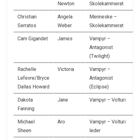
Newton
Skolekammerat
Christian
Angela
Menneske –
Serratos
Weber
Skolekammerat
Cam Gigandet
James
Vampyr –
Antagonist
(Twilight)
Rachelle
Victoria
Vampyr –
Lefevre/Bryce
Antagonist
Dallas Howard
(Eclipse)
Dakota
Jane
Vampyr – Volturi
Fanning
Michael
Aro
Vampyr – Volturi
Sheen
leder