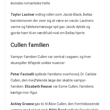
ikoniske romantiske helte.
Taylor Lautner
indtog rollen som Jacob Black, Bellas
barndomsven der viser sig at være en varulv. Lautners
varme og følelsesmæssige spil gav Jacob dybde og
gjorde ham til en værdifuld rival om Bellas hjerte.
Cullen familien
Vampyr-familien Cullen var central i sagaen, og hver
skuespiller tilføjede unikke nuancer:
Peter Facinelli
spillede familiens overhoved, Dr. Carlisle
Cullen, den medfølende læge der skabte vampyr-
familien.
Elizabeth Reaser
var Esme Cullen, familiens
kærlige mor-figur.
Ashley Greene
gav liv til Alice Cullen, den fremtidsseende
vampyr med et lyst sind.
Nikki Reed
spillede Rosalie Hale,