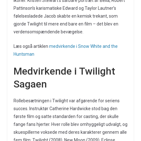
ikoner. Kristen Stewart’s sårbare portræt af Bella, Robert
Pattinson’s karismatiske Edward og Taylor Lautner’s
følelsesladede Jacob skabte en kemisk trekant, som
gjorde Twilight til mere end bare en film – det blev en
verdensomspændende bevægelse.
Læs også artiklen
medvirkende i Snow White and the
Huntsman
Medvirkende i Twilight
Sagaen
Rollebesætningen i Twilight var afgørende for seriens
succes. Instruktør Catherine Hardwicke stod bag den
første film og satte standarden for casting, der skulle
fange fans hjerter. Hver rolle blev omhyggeligt udvalgt, og
skuespillerne voksede med deres karakterer gennem alle
fem film: Twilight (2008), New Moon (2009), Eclipse