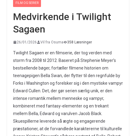
FILM OG SERIER
Medvirkende i Twilight
Sagaen
26/01/2026
Vil fra Osuma
358 Læsninger
Twilight Sagaen er en filmserie, der tog verden med
storm fra 2008 til 2012. Baseret på Stephenie Meyer’s
bestsellende bøger, fortæller filmene historien om
teenagepigen Bella Swan, der flytter til den regnfulde by
Forks i Washington og forelsker sig i den mystiske vampyr
Edward Cullen. Det, der gør serien særlig unik, er den
intense romantik mellem menneske og vampyr,
kombineret med fantasy-elementer og en trekant
mellem Bella, Edward og varulven Jacob Black.
Skuespillerne leverede så ægte og engagerende
præstationer, at de forvandlede karaktererne til kulturelle