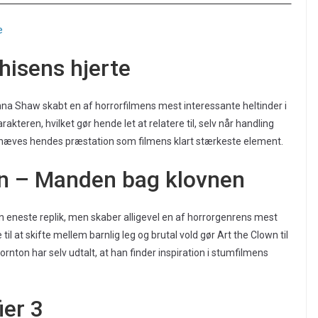
e
hisens hjerte
a Shaw skabt en af horrorfilmens mest interessante heltinder i
rakteren, hvilket gør hende let at relatere til, selv når handling
mhæves hendes præstation som filmens klart stærkeste element.
n – Manden bag klovnen
n eneste replik, men skaber alligevel en af horrorgenrens mest
l at skifte mellem barnlig leg og brutal vold gør Art the Clown til
ton har selv udtalt, at han finder inspiration i stumfilmens
ier 3