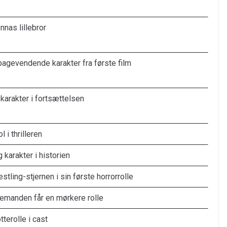
nnas lillebror
bagevendende karakter fra første film
karakter i fortsættelsen
ol i thrilleren
 karakter i historien
stling-stjernen i sin første horrorrolle
emanden får en mørkere rolle
tterolle i cast