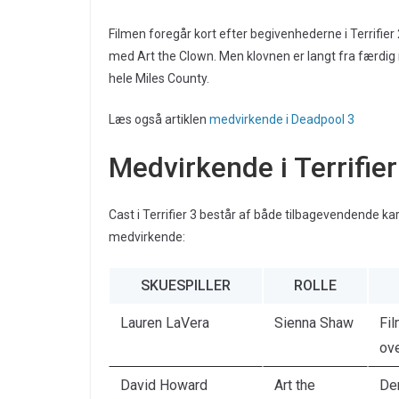
Filmen foregår kort efter begivenhederne i Terrifi
med Art the Clown. Men klovnen er langt fra færdig 
hele Miles County.
Læs også artiklen
medvirkende i Deadpool 3
Medvirkende i Terrifie
Cast i Terrifier 3 består af både tilbagevendende kar
medvirkende:
SKUESPILLER
ROLLE
Lauren LaVera
Sienna Shaw
Fil
ove
David Howard
Art the
De