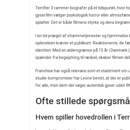
Terrifier 3 rammer biografer på et tidspunkt, hvo
gyserfilm vælger psykologisk horror eller atmosfære,
splatter. Det er både filmens styrke og dens begræn
I en tid præget af strømmetjenester og hjemmebio har
oplevelsen kræver et publikum. Reaktionerne, de fæl
identitet. Med en aldersgrænse på 15 år i Danmark
spænder fra begejstring til rædsel, skaber filmen de
Franchise har også relevans som et statement om 
studie-kompromiser har Leone bevist, at der er publi
for alle, men dem der søger autentisk gyser uden fil
Ofte stillede spørgsmål
Hvem spiller hovedrollen i Terr