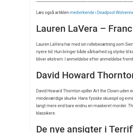
Læs også artiklen
medvirkende i Deadpool Wolverin
Lauren LaVera – Franc
Lauren LaVera har med sin rollebesætning som Sienn
nyere tid. Hun bringer både sårbarhed og styrke til ka
bliver ekstrem. I anmeldelse efter anmeldelse fre
David Howard Thornto
David Howard Thornton spiller Art the Clown uden e
mindeværdige skurke. Hans fysiske skuespil og evne ti
langt mere end bare endnu en maskeret morder. Thorn
klassikere.
De nye ansigter i Terrif