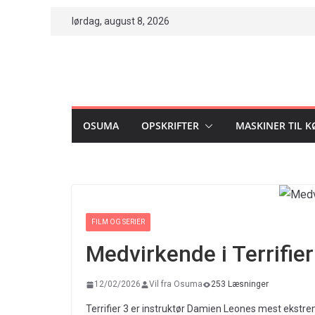
Skip
lørdag, august 8, 2026
to
content
OSUMA
OPSKRIFTER
MASKINER TIL 
FILM OG SERIER
Medvirkende i Terrifier
12/02/2026
Vil fra Osuma
253 Læsninger
Terrifier 3 er instruktør Damien Leones mest ekstre