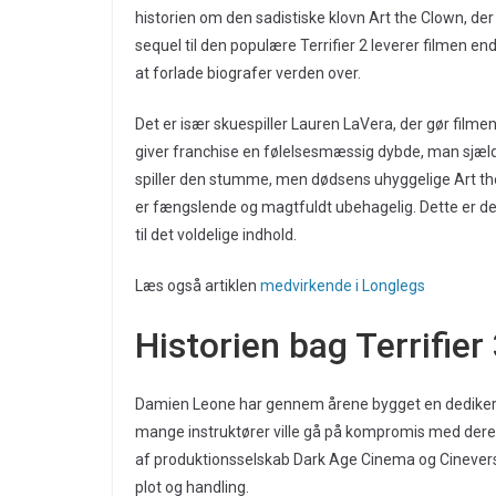
historien om den sadistiske klovn Art the Clown, de
sequel til den populære Terrifier 2 leverer filmen end
at forlade biografer verden over.
Det er især skuespiller Lauren LaVera, der gør film
giver franchise en følelsesmæssig dybde, man sjæl
spiller den stumme, men dødsens uhyggelige Art th
er fængslende og magtfuldt ubehagelig. Dette er den 
til det voldelige indhold.
Læs også artiklen
medvirkende i Longlegs
Historien bag Terrifier
Damien Leone har gennem årene bygget en dedikere
mange instruktører ville gå på kompromis med deres v
af produktionsselskab Dark Age Cinema og Cineverse,
plot og handling.