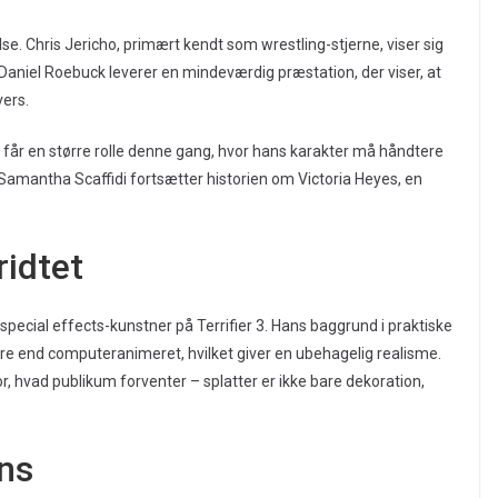
se. Chris Jericho, primært kendt som wrestling-stjerne, viser sig
 Daniel Roebuck leverer en mindeværdig præstation, der viser, at
vers.
 får en større rolle denne gang, hvor hans karakter må håndtere
mantha Scaffidi fortsætter historien om Victoria Heyes, en
ridtet
pecial effects-kunstner på Terrifier 3. Hans baggrund i praktiske
ere end computeranimeret, hvilket giver en ubehagelig realisme.
r, hvad publikum forventer – splatter er ikke bare dekoration,
ns