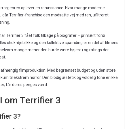
r horrorgenren oplever en renæssance. Hvor mange moderne
 går Terrifier-franchise den modsatte vej med ren, ufiltreret
sning.
 Terrifier 3 fået folk tilbage på biografer – primært fordi
les chok-øjeblikke og den kollektive spænding er en del af filmens
 (selvom mange mener den burde være højere) og ratings der
bat.
uafhængig filmproduktion. Med begrænset budget og uden store
kum til ekstrem horror. Den blodig æstetik og voldelig tone er ikke
ter, får deres penges værd.
 om Terrifier 3
ifier 3?