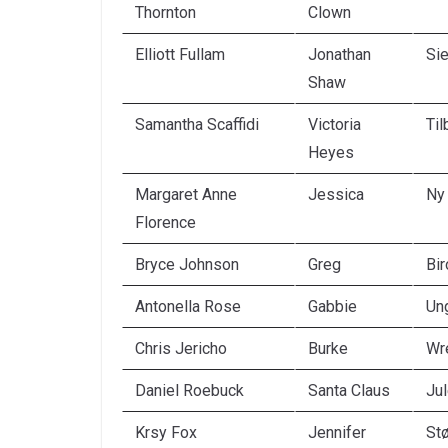
Thornton
Clown
Elliott Fullam
Jonathan
Sie
Shaw
Samantha Scaffidi
Victoria
Til
Heyes
Margaret Anne
Jessica
Ny 
Florence
Bryce Johnson
Greg
Bir
Antonella Rose
Gabbie
Ung
Chris Jericho
Burke
Wre
Daniel Roebuck
Santa Claus
Jul
Krsy Fox
Jennifer
Stø