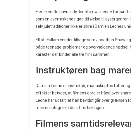
Flere kendte navne støder til crew i denne fortsættel
som en overraskende god tilføjelse til gysergenren.
selv juletraditioner ikke er sikre i Damien Leones uni
Elliott Fullam vender tilbage som Jonathan Shaw og
både teenage-problemer og overvældende rædsel. Sa
karakter der binder alle tre film sammen.
Instruktøren bag mare
Damien Leone er instruktør, manuskriptforfatter og s
effekter betyder, at filmens gore er håndlavet snar
Leone har udtalt, at han bevidst går over grænsen fo
men en integreret del af fortællingen.
Filmens samtidsreleva