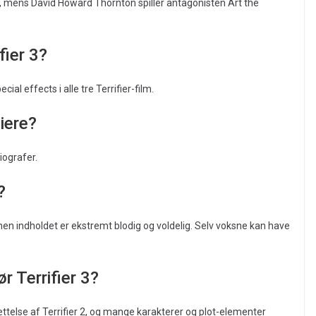
, mens David Howard Thornton spiller antagonisten Art the
fier 3?
al effects i alle tre Terrifier-film.
iere?
iografer.
?
men indholdet er ekstremt blodig og voldelig. Selv voksne kan have
r Terrifier 3?
ættelse af Terrifier 2, og mange karakterer og plot-elementer