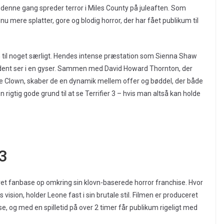
r denne gang spreder terror i Miles County på juleaften. Som
nu mere splatter, gore og blodig horror, der har fået publikum til
en til noget særligt. Hendes intense præstation som Sienna Shaw
dent ser i en gyser. Sammen med David Howard Thornton, der
e Clown, skaber de en dynamik mellem offer og bøddel, der både
rigtig gode grund til at se Terrifier 3 – hvis man altså kan holde
 3
t fanbase op omkring sin klovn-baserede horror franchise. Hvor
ision, holder Leone fast i sin brutale stil. Filmen er produceret
 og med en spilletid på over 2 timer får publikum rigeligt med