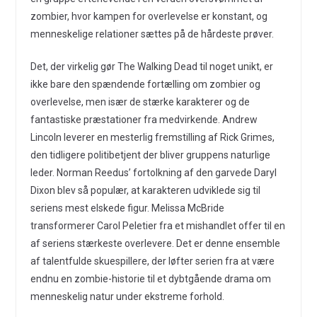
zombier, hvor kampen for overlevelse er konstant, og
menneskelige relationer sættes på de hårdeste prøver.
Det, der virkelig gør The Walking Dead til noget unikt, er
ikke bare den spændende fortælling om zombier og
overlevelse, men især de stærke karakterer og de
fantastiske præstationer fra medvirkende. Andrew
Lincoln leverer en mesterlig fremstilling af Rick Grimes,
den tidligere politibetjent der bliver gruppens naturlige
leder. Norman Reedus’ fortolkning af den garvede Daryl
Dixon blev så populær, at karakteren udviklede sig til
seriens mest elskede figur. Melissa McBride
transformerer Carol Peletier fra et mishandlet offer til en
af seriens stærkeste overlevere. Det er denne ensemble
af talentfulde skuespillere, der løfter serien fra at være
endnu en zombie-historie til et dybtgående drama om
menneskelig natur under ekstreme forhold.