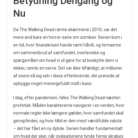
Betydning Dengang og
Nu
Da The Walking Dead ramte skærmene i 2010, var det
mere end bare en horror-serie om zombier. Serien kom i
en tid, hvor finanskrisen havde ramt hårdt, og temaerne
om sammenbrud af samfundet, overlevelse og
spørgsmålet om hvad vi vil gøre for at beskytte dem vi
elsker, ramte en nerve. Det var ikke tilfældigt, at millioner
af seere så sig selv i disse efterlevende, der prøvede at
opbygge noget meningsfuldt midt i kaos.
I dag, efter pandemien, føles The Walking Dead næsten
profetisk. Måden karaktererne navigerer i en verden, hvor
normale regler ikke længere gælder, hvor samfundet skal
genopfindes, og hvor tillid er den mest værdifulde valuta
– det har fået en ny dybde. Serien handler fundamentalt
om hvad der sker, når civilisationens tynde fernis skrabes