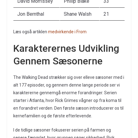
David Morrissey
Philip Blake
33
Jon Bernthal
Shane Walsh
21
Læs også artiklen
medvirkende i From
Karakterernes Udvikling
Gennem Sæsonerne
The Walking Dead strækker sig over elleve sæsoner med i
alt 177 episoder, og gennem denne lange periode ser vi
karaktererne gennemgå enorme forandringer. Serien
starter i Atlanta, hvor Rick Grimes vågner op fra koma til
en forandret verden. Den første sæson introducerer os til
kernefamilien og de første efterlevende.
I de tidlige sæsoner fokuserer serien på farmen og
senere fængslet, hvor gruppen søger sikkerhed. Rick