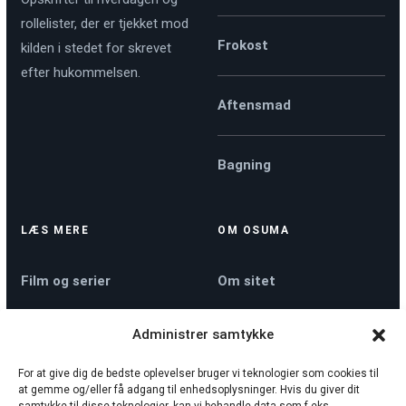
rollelister, der er tjekket mod
Frokost
kilden i stedet for skrevet
efter hukommelsen.
Aftensmad
Bagning
LÆS MERE
OM OSUMA
Film og serier
Om sitet
Administrer samtykke
Køkkenmaskiner
Kontakt
For at give dig de bedste oplevelser bruger vi teknologier som cookies til
at gemme og/eller få adgang til enhedsoplysninger. Hvis du giver dit
Nyheder
Privatlivspolitik