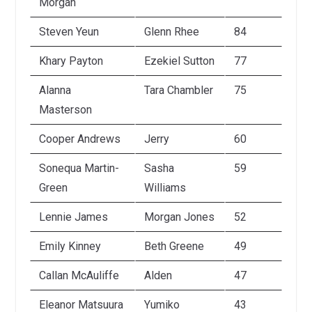
Morgan
Steven Yeun
Glenn Rhee
84
Khary Payton
Ezekiel Sutton
77
Alanna
Tara Chambler
75
Masterson
Cooper Andrews
Jerry
60
Sonequa Martin-
Sasha
59
Green
Williams
Lennie James
Morgan Jones
52
Emily Kinney
Beth Greene
49
Callan McAuliffe
Alden
47
Eleanor Matsuura
Yumiko
43