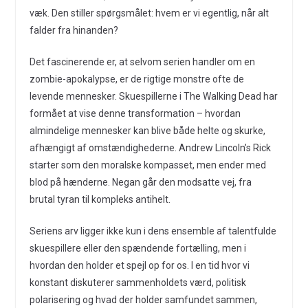
væk. Den stiller spørgsmålet: hvem er vi egentlig, når alt
falder fra hinanden?
Det fascinerende er, at selvom serien handler om en
zombie-apokalypse, er de rigtige monstre ofte de
levende mennesker. Skuespillerne i The Walking Dead har
formået at vise denne transformation – hvordan
almindelige mennesker kan blive både helte og skurke,
afhængigt af omstændighederne. Andrew Lincoln’s Rick
starter som den moralske kompasset, men ender med
blod på hænderne. Negan går den modsatte vej, fra
brutal tyran til kompleks antihelt.
Seriens arv ligger ikke kun i dens ensemble af talentfulde
skuespillere eller den spændende fortælling, men i
hvordan den holder et spejl op for os. I en tid hvor vi
konstant diskuterer sammenholdets værd, politisk
polarisering og hvad der holder samfundet sammen,