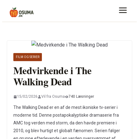
Skip
to
content
FILM OG SERIER
Medvirkende i The
Walking Dead
15/02/2026
Vil fra Osuma
740 Læsninger
The Walking Dead er en af de mest ikoniske tv-serier i
moderne tid. Denne postapokalyptiske dramaserie fra
AMC tog verden med storm, da den havde premiere i
2010, og blev hurtigt et globalt fænomen. Serien følger
en gruppe efterlevende i en verden oversvømmet af