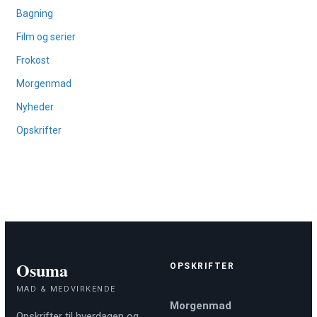
Bagning
Film og serier
Frokost
Morgenmad
Nyheder
Opskrifter
Osuma
OPSKRIFTER
MAD & MEDVIRKENDE
Morgenmad
Opskrifter til hverdagen og