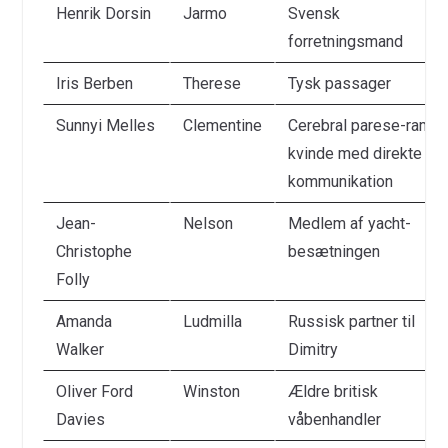
Henrik Dorsin
Jarmo
Svensk
forretningsmand
Iris Berben
Therese
Tysk passager
Sunnyi Melles
Clementine
Cerebral parese-ramt
kvinde med direkte
kommunikation
Jean-
Nelson
Medlem af yacht-
Christophe
besætningen
Folly
Amanda
Ludmilla
Russisk partner til
Walker
Dimitry
Oliver Ford
Winston
Ældre britisk
Davies
våbenhandler