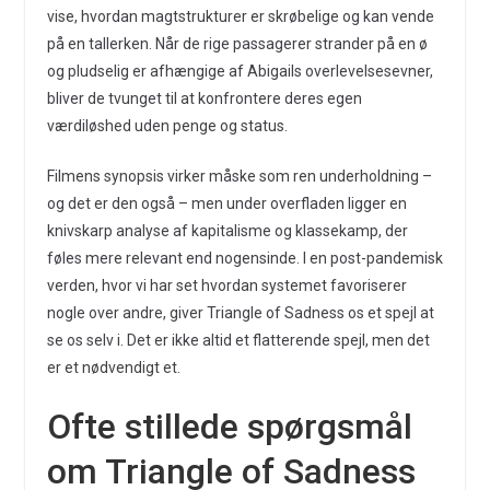
vise, hvordan magtstrukturer er skrøbelige og kan vende
på en tallerken. Når de rige passagerer strander på en ø
og pludselig er afhængige af Abigails overlevelsesevner,
bliver de tvunget til at konfrontere deres egen
værdiløshed uden penge og status.
Filmens synopsis virker måske som ren underholdning –
og det er den også – men under overfladen ligger en
knivskarp analyse af kapitalisme og klassekamp, der
føles mere relevant end nogensinde. I en post-pandemisk
verden, hvor vi har set hvordan systemet favoriserer
nogle over andre, giver Triangle of Sadness os et spejl at
se os selv i. Det er ikke altid et flatterende spejl, men det
er et nødvendigt et.
Ofte stillede spørgsmål
om Triangle of Sadness