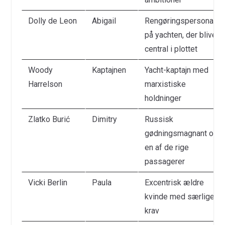
Dolly de Leon
Abigail
Rengøringspersonale
på yachten, der bliver
central i plottet
Woody
Kaptajnen
Yacht-kaptajn med
Harrelson
marxistiske
holdninger
Zlatko Burić
Dimitry
Russisk
gødningsmagnant og
en af de rige
passagerer
Vicki Berlin
Paula
Excentrisk ældre
kvinde med særlige
krav