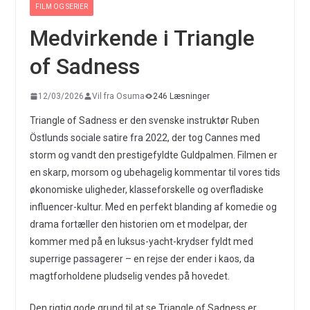
FILM OG SERIER
Medvirkende i Triangle
of Sadness
12/03/2026
Vil fra Osuma
246 Læsninger
Triangle of Sadness er den svenske instruktør Ruben
Östlunds sociale satire fra 2022, der tog Cannes med
storm og vandt den prestigefyldte Guldpalmen. Filmen er
en skarp, morsom og ubehagelig kommentar til vores tids
økonomiske uligheder, klasseforskelle og overfladiske
influencer-kultur. Med en perfekt blanding af komedie og
drama fortæller den historien om et modelpar, der
kommer med på en luksus-yacht-krydser fyldt med
superrige passagerer – en rejse der ender i kaos, da
magtforholdene pludselig vendes på hovedet.
Den rigtig gode grund til at se Triangle of Sadness er