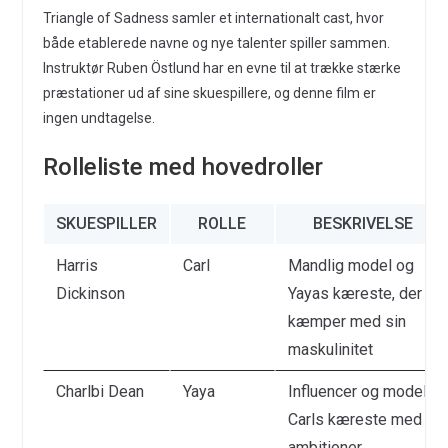
Triangle of Sadness samler et internationalt cast, hvor
både etablerede navne og nye talenter spiller sammen.
Instruktør Ruben Östlund har en evne til at trække stærke
præstationer ud af sine skuespillere, og denne film er
ingen undtagelse.
Rolleliste med hovedroller
SKUESPILLER
ROLLE
BESKRIVELSE
Harris
Carl
Mandlig model og
Dickinson
Yayas kæreste, der
kæmper med sin
maskulinitet
Charlbi Dean
Yaya
Influencer og model,
Carls kæreste med
ambitioner