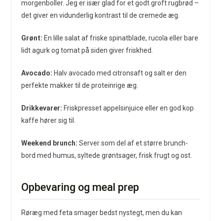
morgenboller. Jeg er især glad for et godt groft rugbrød –
det giver en vidunderlig kontrast til de cremede æg.
Grønt:
En lille salat af friske spinatblade, rucola eller bare
lidt agurk og tomat på siden giver friskhed.
Avocado:
Halv avocado med citronsaft og salt er den
perfekte makker til de proteinrige æg.
Drikkevarer:
Friskpresset appelsinjuice eller en god kop
kaffe hører sig til.
Weekend brunch:
Server som del af et større brunch-
bord med humus, syltede grøntsager, frisk frugt og ost.
Opbevaring og meal prep
Røræg med feta smager bedst nystegt, men du kan