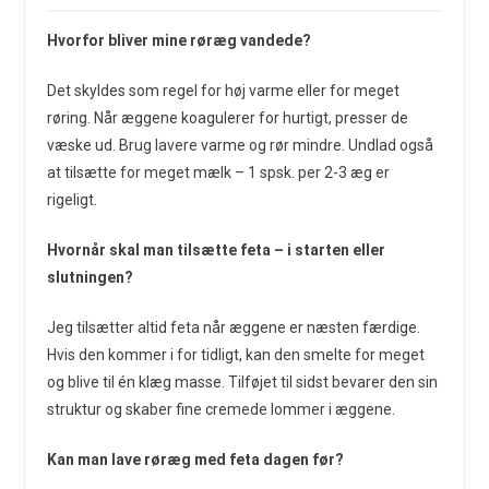
Hvorfor bliver mine røræg vandede?
Det skyldes som regel for høj varme eller for meget
røring. Når æggene koagulerer for hurtigt, presser de
væske ud. Brug lavere varme og rør mindre. Undlad også
at tilsætte for meget mælk – 1 spsk. per 2-3 æg er
rigeligt.
Hvornår skal man tilsætte feta – i starten eller
slutningen?
Jeg tilsætter altid feta når æggene er næsten færdige.
Hvis den kommer i for tidligt, kan den smelte for meget
og blive til én klæg masse. Tilføjet til sidst bevarer den sin
struktur og skaber fine cremede lommer i æggene.
Kan man lave røræg med feta dagen før?