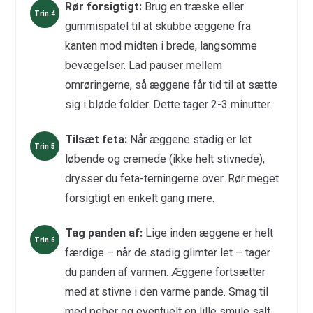
Rør forsigtigt:
Brug en træske eller
gummispatel til at skubbe æggene fra
kanten mod midten i brede, langsomme
bevægelser. Lad pauser mellem
omrøringerne, så æggene får tid til at sætte
sig i bløde folder. Dette tager 2-3 minutter.
Tilsæt feta:
Når æggene stadig er let
løbende og cremede (ikke helt stivnede),
drysser du feta-terningerne over. Rør meget
forsigtigt en enkelt gang mere.
Tag panden af:
Lige inden æggene er helt
færdige – når de stadig glimter let – tager
du panden af varmen. Æggene fortsætter
med at stivne i den varme pande. Smag til
med peber og eventuelt en lille smule salt.