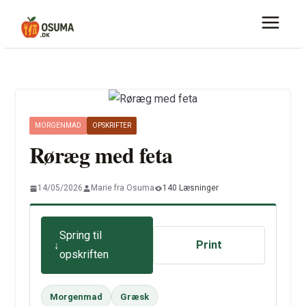
Skip
to
content
MORGENMAD
OPSKRIFTER
Røræg med feta
14/05/2026
Marie fra Osuma
140 Læsninger
Spring til
Print
opskriften
Morgenmad
Græsk