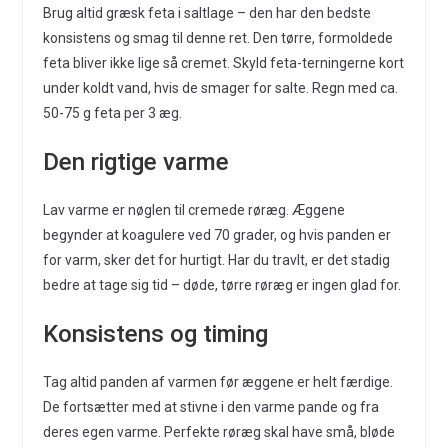
Brug altid græsk feta i saltlage – den har den bedste
konsistens og smag til denne ret. Den tørre, formoldede
feta bliver ikke lige så cremet. Skyld feta-terningerne kort
under koldt vand, hvis de smager for salte. Regn med ca.
50-75 g feta per 3 æg.
Den rigtige varme
Lav varme er nøglen til cremede røræg. Æggene
begynder at koagulere ved 70 grader, og hvis panden er
for varm, sker det for hurtigt. Har du travlt, er det stadig
bedre at tage sig tid – døde, tørre røræg er ingen glad for.
Konsistens og timing
Tag altid panden af varmen før æggene er helt færdige.
De fortsætter med at stivne i den varme pande og fra
deres egen varme. Perfekte røræg skal have små, bløde