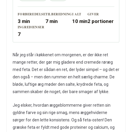
FORBEREDELSE
TILBEREDNING
I ALT
GIVER
3 min
7 min
10 min
2 portioner
INGREDIENSER
7
Når jeg står i køkkenet om morgenen, er der ikke ret
mange retter, der gør mig gladere end cremede røræg
med feta. Det er sådan en ret, der lyder simpel – og det er
den også – men den rummer en helt særlig charme. De
bløde, luftige æg møder den salte, krydrede feta, og
sammen skaber de noget, der bare smager af lykke.
Jeg elsker, hvordan æggeblommerne giver retten sin
gyldne farve og sin rige smag, mens æggehviderne
sørger for den lette konsistens. Og så feta-osten! Den
græske feta er fyldt med gode proteiner og calcium, og