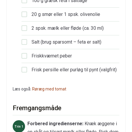
100 g græsk feta i saltlage
20 g smør eller 1 spsk. olivenolie
2 spsk. mælk eller fløde (ca. 30 ml)
Salt (brug sparsomt – feta er salt)
Friskkværnet peber
Frisk persille eller purløg til pynt (valgfrit)
Læs også:
Røræg med tomat
Fremgangsmåde
Forbered ingredienserne:
Knæk æggene i
en skål og tilsæt mælk eller fløde. Pisk dem