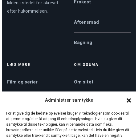
Frokost
kilden i stedet for skrevet
efter hukommelsen.
Aftensmad
Bagning
LÆS MERE
OM OSUMA
Film og serier
Om sitet
Administrer samtykke
Køkkenmaskiner
Kontakt
For at give dig de bedste oplevelser bruger vi teknologier som cookies til
at gemme og/eller få adgang til enhedsoplysninger. Hvis du giver dit
Nyheder
Privatlivspolitik
samtykke til disse teknologier, kan vi behandle data som f.eks.
browsingadfærd eller unikke ID'er på dette websted. Hvis du ikke giver dit
samtykke eller trækker dit samtykke tilbage, kan det have en negativ