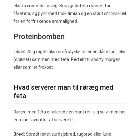
ekstra cremede røræg. Brug gedefeta i stedet for
fårefeta, og pynt med frisk timian og en stødt citronskræl
for en forfriskende aromalighed.
Proteinbomben
Tilsæt 75 g røget laks i små stykker eller en dåse tun i olie
(drænet) sammen med feta. Perfekt til sporty morgen
eller som let frokost.
Hvad serverer man til røræg med
feta
Røræg med feta er allerede en mæt ret i sig selv, men her
er mine favoritter at servere til:
Brød:
Sprødt ristet surdejsbrød, rugbrød eller lune