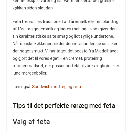
kendte eksportvarer og har været en del af det græske
køkken siden oldtiden.
Feta fremstilles traditionelt af fåremælk eller en blanding
af fåre- og gedemælk og lagres i saltlage, som giver den
sin karakteristiske salte smag og lidt syrlige undertone.
Når danske køkkener møder denne vidunderlige ost, sker
der noget smukt. Vi har taget det bedste fra Middelhavet
og gjort det til vores eget – en cremet, proteinrig
morgenmadsret, der passer perfekt til vores rugbrød eller
lune morgenboller.
Læs også:
Sandwich med æg og feta
Tips til det perfekte røræg med feta
Valg af feta