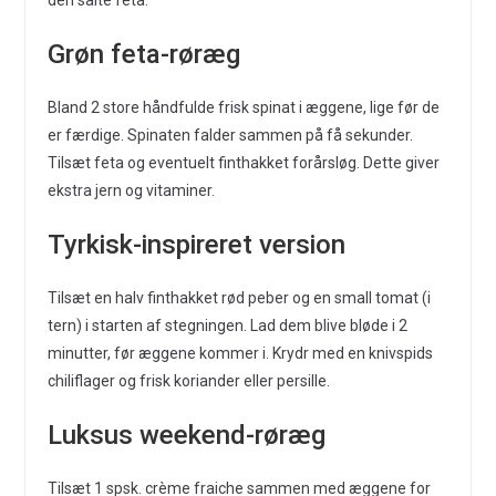
den salte feta.
Grøn feta-røræg
Bland 2 store håndfulde frisk spinat i æggene, lige før de
er færdige. Spinaten falder sammen på få sekunder.
Tilsæt feta og eventuelt finthakket forårsløg. Dette giver
ekstra jern og vitaminer.
Tyrkisk-inspireret version
Tilsæt en halv finthakket rød peber og en small tomat (i
tern) i starten af stegningen. Lad dem blive bløde i 2
minutter, før æggene kommer i. Krydr med en knivspids
chiliflager og frisk koriander eller persille.
Luksus weekend-røræg
Tilsæt 1 spsk. crème fraiche sammen med æggene for