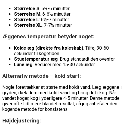
Størrelse S
: 5½-6 minutter
Størrelse M
: 6-6½ minutter
Størrelse L
: 6½-7 minutter
Størrelse XL
: 7-7½ minutter
Æggenes temperatur betyder noget:
Kolde æg (direkte fra køleskab)
: Tilføj 30-60
sekunder til kogetiden
Stuetemperatur æg
: Brug standardtiden ovenfor
Lune æg
: Reducer med 15-30 sekunder
Alternativ metode – kold start:
Nogle foretrækker at starte med koldt vand. Læg æggene i
gryden, dæk dem med koldt vand, og bring det i kog. Når
vandet koger, kog i yderligere 4-5 minutter. Denne metode
giver ofte lidt mere blandet resultat, så jeg anbefaler den
kogende metode for konsistens.
Højdejustering: