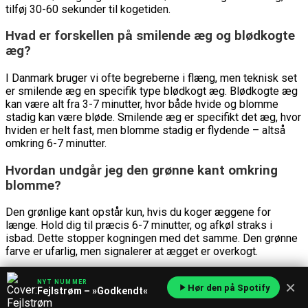
tilføj 30-60 sekunder til kogetiden.
Hvad er forskellen på smilende æg og blødkogte
æg?
I Danmark bruger vi ofte begreberne i flæng, men teknisk set
er smilende æg en specifik type blødkogt æg. Blødkogte æg
kan være alt fra 3-7 minutter, hvor både hvide og blomme
stadig kan være bløde. Smilende æg er specifikt det æg, hvor
hviden er helt fast, men blomme stadig er flydende – altså
omkring 6-7 minutter.
Hvordan undgår jeg den grønne kant omkring
blomme?
Den grønlige kant opstår kun, hvis du koger æggene for
længe. Hold dig til præcis 6-7 minutter, og afkøl straks i
isbad. Dette stopper kogningen med det samme. Den grønne
farve er ufarlig, men signalerer at ægget er overkogt.
Kan jeg lave smilende æg i mikroovnen?
×
NYT NUMMER
Hør den på Spotify
Fejlstrøm – »Godkendt«
Det er ikke anbefalet. Æg i skal kan eksplodere i mikroovnen