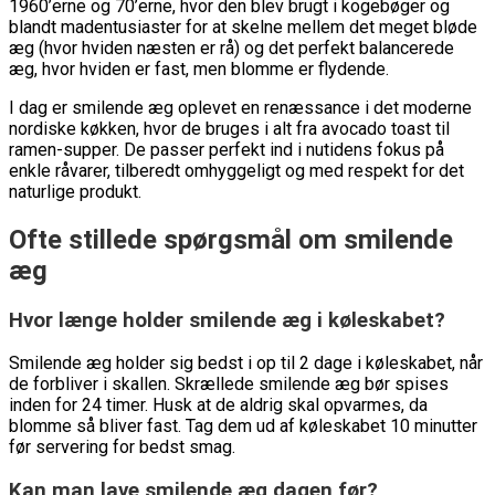
1960’erne og 70’erne, hvor den blev brugt i kogebøger og
blandt madentusiaster for at skelne mellem det meget bløde
æg (hvor hviden næsten er rå) og det perfekt balancerede
æg, hvor hviden er fast, men blomme er flydende.
I dag er smilende æg oplevet en renæssance i det moderne
nordiske køkken, hvor de bruges i alt fra avocado toast til
ramen-supper. De passer perfekt ind i nutidens fokus på
enkle råvarer, tilberedt omhyggeligt og med respekt for det
naturlige produkt.
Ofte stillede spørgsmål om smilende
æg
Hvor længe holder smilende æg i køleskabet?
Smilende æg holder sig bedst i op til 2 dage i køleskabet, når
de forbliver i skallen. Skrællede smilende æg bør spises
inden for 24 timer. Husk at de aldrig skal opvarmes, da
blomme så bliver fast. Tag dem ud af køleskabet 10 minutter
før servering for bedst smag.
Kan man lave smilende æg dagen før?