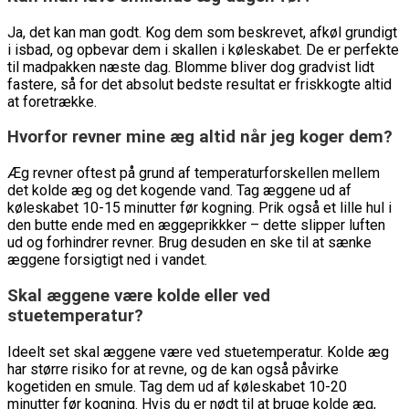
Ja, det kan man godt. Kog dem som beskrevet, afkøl grundigt
i isbad, og opbevar dem i skallen i køleskabet. De er perfekte
til madpakken næste dag. Blomme bliver dog gradvist lidt
fastere, så for det absolut bedste resultat er friskkogte altid
at foretrække.
Hvorfor revner mine æg altid når jeg koger dem?
Æg revner oftest på grund af temperaturforskellen mellem
det kolde æg og det kogende vand. Tag æggene ud af
køleskabet 10-15 minutter før kogning. Prik også et lille hul i
den butte ende med en æggeprikkker – dette slipper luften
ud og forhindrer revner. Brug desuden en ske til at sænke
æggene forsigtigt ned i vandet.
Skal æggene være kolde eller ved
stuetemperatur?
Ideelt set skal æggene være ved stuetemperatur. Kolde æg
har større risiko for at revne, og de kan også påvirke
kogetiden en smule. Tag dem ud af køleskabet 10-20
minutter før kogning. Hvis du er nødt til at bruge kolde æg,