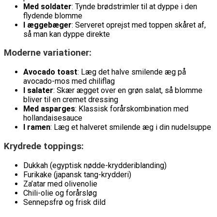
Med soldater
: Tynde brødstrimler til at dyppe i den
flydende blomme
I æggebæger
: Serveret oprejst med toppen skåret af,
så man kan dyppe direkte
Moderne variationer:
Avocado toast
: Læg det halve smilende æg på
avocado-mos med chiliflag
I salater
: Skær ægget over en grøn salat, så blomme
bliver til en cremet dressing
Med asparges
: Klassisk forårskombination med
hollandaisesauce
I ramen
: Læg et halveret smilende æg i din nudelsuppe
Krydrede toppings:
Dukkah (egyptisk nødde-krydderiblanding)
Furikake (japansk tang-krydderi)
Za’atar med olivenolie
Chili-olie og forårsløg
Sennepsfrø og frisk dild