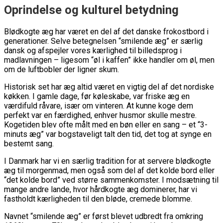
Oprindelse og kulturel betydning
Blødkogte æg har været en del af det danske frokostbord i
generationer. Selve betegnelsen “smilende æg” er særlig
dansk og afspejler vores kærlighed til billedsprog i
madlavningen – ligesom “øl i kaffen” ikke handler om øl, men
om de luftbobler der ligner skum.
Historisk set har æg altid været en vigtig del af det nordiske
køkken. I gamle dage, før køleskabe, var friske æg en
værdifuld råvare, især om vinteren. At kunne koge dem
perfekt var en færdighed, enhver husmor skulle mestre.
Kogetiden blev ofte målt med en bøn eller en sang – et “3-
minuts æg” var bogstaveligt talt den tid, det tog at synge en
bestemt sang.
I Danmark har vi en særlig tradition for at servere blødkogte
æg til morgenmad, men også som del af det kolde bord eller
“det kolde bord” ved større sammenkomster. I modsætning til
mange andre lande, hvor hårdkogte æg dominerer, har vi
fastholdt kærligheden til den bløde, cremede blomme.
Navnet “smilende æg” er først blevet udbredt fra omkring