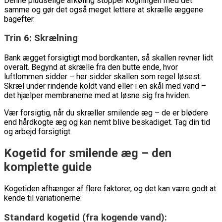
Denne pludselige afkøling stopper kogningen med det
samme og gør det også meget lettere at skrælle æggene
bagefter.
Trin 6: Skrælning
Bank ægget forsigtigt mod bordkanten, så skallen revner lidt
overalt. Begynd at skrælle fra den butte ende, hvor
luftlommen sidder – her sidder skallen som regel løsest.
Skræl under rindende koldt vand eller i en skål med vand –
det hjælper membranerne med at løsne sig fra hviden.
Vær forsigtig, når du skræller smilende æg – de er blødere
end hårdkogte æg og kan nemt blive beskadiget. Tag din tid
og arbejd forsigtigt.
Kogetid for smilende æg – den
komplette guide
Kogetiden afhænger af flere faktorer, og det kan være godt at
kende til variationerne:
Standard kogetid (fra kogende vand):