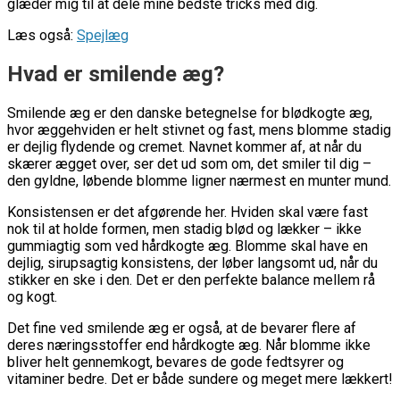
glæder mig til at dele mine bedste tricks med dig.
Læs også:
Spejlæg
Hvad er smilende æg?
Smilende æg er den danske betegnelse for blødkogte æg,
hvor æggehviden er helt stivnet og fast, mens blomme stadig
er dejlig flydende og cremet. Navnet kommer af, at når du
skærer ægget over, ser det ud som om, det smiler til dig –
den gyldne, løbende blomme ligner nærmest en munter mund.
Konsistensen er det afgørende her. Hviden skal være fast
nok til at holde formen, men stadig blød og lækker – ikke
gummiagtig som ved hårdkogte æg. Blomme skal have en
dejlig, sirupsagtig konsistens, der løber langsomt ud, når du
stikker en ske i den. Det er den perfekte balance mellem rå
og kogt.
Det fine ved smilende æg er også, at de bevarer flere af
deres næringsstoffer end hårdkogte æg. Når blomme ikke
bliver helt gennemkogt, bevares de gode fedtsyrer og
vitaminer bedre. Det er både sundere og meget mere lækkert!