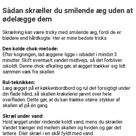
Sådan skræller du smilende æg uden at
ødelægge dem
Skrælning kan være tricky med smilende æg, fordi de er
blødere end hårdkogte. Her er mine bedste tricks:
Den kolde chok-metode:
Efter kogningen, lad æggene ligge i isbadet i mindst 3
minutter. Skift eventuelt vandet midtvejs, så det forbliver
iskoldt. Denne chok-afkøling gør, at ægget trækker sig lidt
sammen væk fra skallen.
Rul-teknikken:
Læg ægget på et køkkenbordbord og rul det forsigtigt under
din flade hånd, så skallen krakelerer jævnt over hele
overfladen. Dette gør, at du kan trække større stykker af
skallen af på én gang.
Skræl under vand:
Hold ægget under rindende koldt vand, mens du skræller.
Vandet trænger ind mellem skallen og hviden og gør det
lettere. Eller skræl i en skål fyldt med vand.