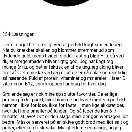
354 Læsninger
Der er noget helt særligt ved et perfekt kogt smilende æg.
Når du knækker skallen og blommer strømmer ud som
flydende guld, mens hviden sidder fast og blød – ja, så ved
du, at morgenmaden bliver rigtig god. Jeg har kogt æg i
mange år nu, og det er faktisk en af de ting, jeg aldrig bliver
træt af. Det smukke ved æg er, at de er så enkle og samtidig
så nærende. Fuld af protein, vitaminer og mineraler – især D-
vitamin og B12, som kroppen har brug for hver dag.
Smilende æg er nok mine absolutte favoritter. De er lige
præcis på det punkt, hvor blomme og hvide mødes i perfekt
harmoni. Ikke for løse, ikke for faste – men lige akkurat der,
hvor det hele smelter på tungen. Og så tager de kun 6-7
minutter at lave! Det er den slags mad, der gør hverdagen lidt
bedre. Måske serveret på en skive godt brød med lidt salt og
peber, eller i en frisk salat. Mulighederne er mange, og jeg