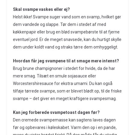
Skal svampe vaskes eller ej?
Helst ikke! Svampe suger vand som en svamp, hvilket gør
dem vandede og slappe. Tør dem i stedet af med
køkkenpapir eller brug en blød svampebørste til at fjerne
eventuel jord. Er de meget snavsede, kan du hurtigt skylle
dem under koldt vand og straks tørre dem omhyggeligt.
Hvordan får jeg svampene til at smage mere intenst?
Brug brune champignoner i stedet for hvide, da de har
mere smag. Tilsæt en smule sojasauce eller
Worcestershiresauce for ekstra umami. Du kan også
tilføje tørrede svampe, som er blevet blødt op, til de friske
svampe – det giver en meget kraftigere svampesmag.
Kan jeg forberede svampetoast dagen før?
Den cremede svampemasse kan sagtens laves dagen
før og opbevares i køleskabet. Varm den op i en pande,