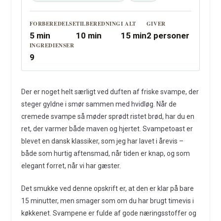
FORBEREDELSE
TILBEREDNING
I ALT
GIVER
5 min
10 min
15 min
2 personer
INGREDIENSER
9
Der er noget helt særligt ved duften af friske svampe, der
steger gyldne i smør sammen med hvidløg. Når de
cremede svampe så møder sprødt ristet brød, har du en
ret, der varmer både maven og hjertet. Svampetoast er
blevet en dansk klassiker, som jeg har lavet i årevis –
både som hurtig aftensmad, når tiden er knap, og som
elegant forret, når vi har gæster.
Det smukke ved denne opskrift er, at den er klar på bare
15 minutter, men smager som om du har brugt timevis i
køkkenet. Svampene er fulde af gode næringsstoffer og