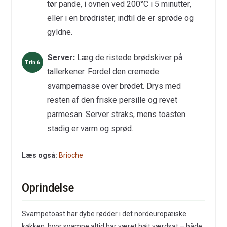
tør pande, i ovnen ved 200°C i 5 minutter,
eller i en brødrister, indtil de er sprøde og
gyldne.
Server:
Læg de ristede brødskiver på
tallerkener. Fordel den cremede
svampemasse over brødet. Drys med
resten af den friske persille og revet
parmesan. Server straks, mens toasten
stadig er varm og sprød.
Læs også:
Brioche
Oprindelse
Svampetoast har dybe rødder i det nordeuropæiske
køkken, hvor svampe altid har været højt værdsat – både