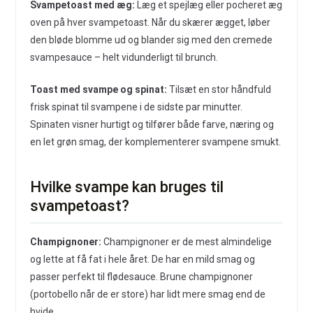
Svampetoast med æg:
Læg et spejlæg eller pocheret æg
oven på hver svampetoast. Når du skærer ægget, løber
den bløde blomme ud og blander sig med den cremede
svampesauce – helt vidunderligt til brunch.
Toast med svampe og spinat:
Tilsæt en stor håndfuld
frisk spinat til svampene i de sidste par minutter.
Spinaten visner hurtigt og tilfører både farve, næring og
en let grøn smag, der komplementerer svampene smukt.
Hvilke svampe kan bruges til
svampetoast?
Champignoner:
Champignoner er de mest almindelige
og lette at få fat i hele året. De har en mild smag og
passer perfekt til flødesauce. Brune champignoner
(portobello når de er store) har lidt mere smag end de
hvide.