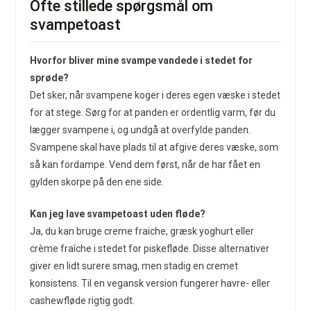
Ofte stillede spørgsmål om
svampetoast
Hvorfor bliver mine svampe vandede i stedet for
sprøde?
Det sker, når svampene koger i deres egen væske i stedet
for at stege. Sørg for at panden er ordentlig varm, før du
lægger svampene i, og undgå at overfylde panden.
Svampene skal have plads til at afgive deres væske, som
så kan fordampe. Vend dem først, når de har fået en
gylden skorpe på den ene side.
Kan jeg lave svampetoast uden fløde?
Ja, du kan bruge creme fraiche, græsk yoghurt eller
crème fraîche i stedet for piskefløde. Disse alternativer
giver en lidt surere smag, men stadig en cremet
konsistens. Til en vegansk version fungerer havre- eller
cashewfløde rigtig godt.