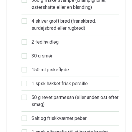
300 g friske svampe (champignoner,
østershatte eller en blanding)
4 skiver groft brød (franskbrød,
surdejsbrød eller rugbrød)
2 fed hvidløg
30 g smør
150 ml piskefløde
1 spsk hakket frisk persille
50 g revet parmesan (eller anden ost efter
smag)
Salt og friskkværnet peber