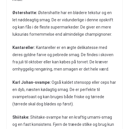
Østershatte:
Østershatte har en blødere tekstur og en
let nøddeagtig smag. De er vidunderlige i denne opskrift
og kan fås i de fleste supermarkeder. De giver en mere
luksuriøs fornemmelse end almindelige champignoner.
Kantareller:
Kantareller er en ægte delikatesse med
deres gyldne farve og pebrede smag. De findes i skoven
fra juli til oktober eller kan købes på torvet. De kræver
omhyggelig rengøring, men smagen er det hele værd.
Karl Johan-svampe:
Også kaldet stensopp eller ceps har
en dyb, næsten kødagtig smag. De er perfekte til
svampetoast og kan bruges både friske og tørrede
(tørrede skal dog blødes op først).
Shiitake:
Shiitake-svampe har en kraftig umami-smag
og en fast konsistens. Fjern de træede stilke og brug kun