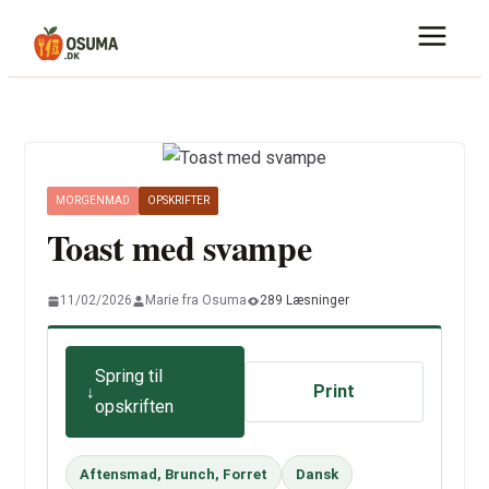
Skip
to
content
MORGENMAD
OPSKRIFTER
Toast med svampe
11/02/2026
Marie fra Osuma
289 Læsninger
Spring til
Print
opskriften
Aftensmad, Brunch, Forret
Dansk