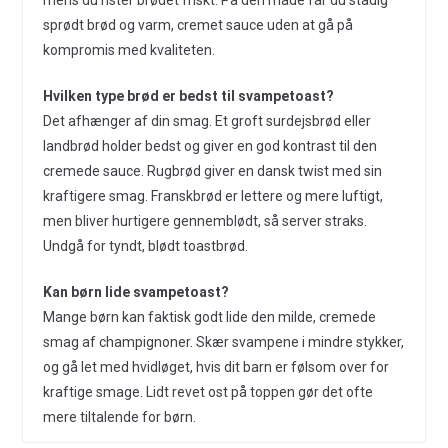
mens du rister brødet friskt. På den måde får du stadig
sprødt brød og varm, cremet sauce uden at gå på
kompromis med kvaliteten.
Hvilken type brød er bedst til svampetoast?
Det afhænger af din smag. Et groft surdejsbrød eller
landbrød holder bedst og giver en god kontrast til den
cremede sauce. Rugbrød giver en dansk twist med sin
kraftigere smag. Franskbrød er lettere og mere luftigt,
men bliver hurtigere gennemblødt, så server straks.
Undgå for tyndt, blødt toastbrød.
Kan børn lide svampetoast?
Mange børn kan faktisk godt lide den milde, cremede
smag af champignoner. Skær svampene i mindre stykker,
og gå let med hvidløget, hvis dit barn er følsom over for
kraftige smage. Lidt revet ost på toppen gør det ofte
mere tiltalende for børn.