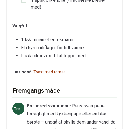
1 spsk olivenolie (til at børste brødet
med)
Valgfrit:
1 tsk timian eller rosmarin
Et drys chiliflager for lidt varme
Frisk citronzest til at toppe med
Læs også:
Toast med tomat
Fremgangsmåde
Forbered svampene:
Rens svampene
forsigtigt med køkkenpapir eller en blød
børste – undgå at skylle dem under vand, da