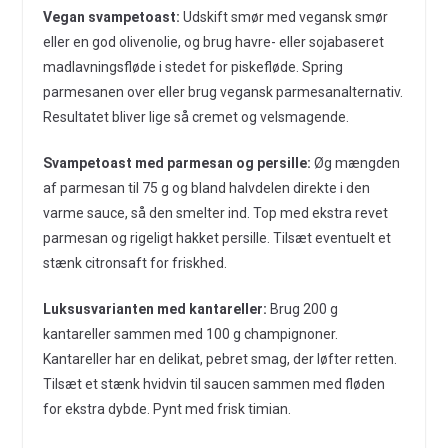
Vegan svampetoast:
Udskift smør med vegansk smør
eller en god olivenolie, og brug havre- eller sojabaseret
madlavningsfløde i stedet for piskefløde. Spring
parmesanen over eller brug vegansk parmesanalternativ.
Resultatet bliver lige så cremet og velsmagende.
Svampetoast med parmesan og persille:
Øg mængden
af parmesan til 75 g og bland halvdelen direkte i den
varme sauce, så den smelter ind. Top med ekstra revet
parmesan og rigeligt hakket persille. Tilsæt eventuelt et
stænk citronsaft for friskhed.
Luksusvarianten med kantareller:
Brug 200 g
kantareller sammen med 100 g champignoner.
Kantareller har en delikat, pebret smag, der løfter retten.
Tilsæt et stænk hvidvin til saucen sammen med fløden
for ekstra dybde. Pynt med frisk timian.