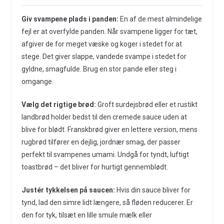
Giv svampene plads i panden:
En af de mest almindelige
fejl er at overfylde panden. Når svampene ligger for tæt,
afgiver de for meget væske og koger i stedet for at
stege. Det giver slappe, vandede svampe i stedet for
gyldne, smagfulde. Brug en stor pande eller steg i
omgange.
Vælg det rigtige brød:
Groft surdejsbrød eller et rustikt
landbrød holder bedst til den cremede sauce uden at
blive for blødt. Franskbrød giver en lettere version, mens
rugbrød tilfører en dejlig, jordnær smag, der passer
perfekt til svampenes umami. Undgå for tyndt, luftigt
toastbrød – det bliver for hurtigt gennemblødt.
Justér tykkelsen på saucen:
Hvis din sauce bliver for
tynd, lad den simre lidt længere, så fløden reducerer. Er
den for tyk, tilsæt en lille smule mælk eller