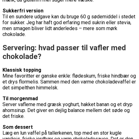
Sukkerfri version
Til en sundere udgave kan du bruge 60 g sødemiddel i stedet
for sukker. Jeg har haft god erfaring med sukrin eller stevia,
men smagen bliver lidt anderledes – mere som mørk
chokolade.
Servering: hvad passer til vafler med
chokolade?
Klassisk topping
Mine favoritter er ganske enkle: flødeskum, friske hindbær og
et drys flormelis. Sammen med den varme chokoladevaffel er
det simpelthen himmelsk.
Til morgenmad
Server vaflerne med græsk yoghurt, hakket banan og et dryp
ahornsirup. Det giver en dejlig balance mellem det søde og
det friske.
Som dessert
Læg en lun vaffel på tallerkenen, top med en stor kugle
vaniljeis, friske jordbær og varm chokoladesauce. Det er den