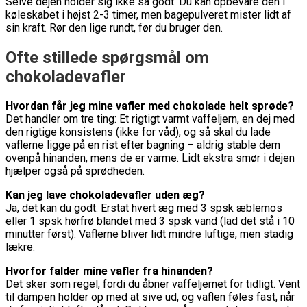
Selve dejen holder sig ikke så godt. Du kan opbevare den i
køleskabet i højst 2-3 timer, men bagepulveret mister lidt af
sin kraft. Rør den lige rundt, før du bruger den.
Ofte stillede spørgsmål om
chokoladevafler
Hvordan får jeg mine vafler med chokolade helt sprøde?
Det handler om tre ting: Et rigtigt varmt vaffeljern, en dej med
den rigtige konsistens (ikke for våd), og så skal du lade
vaflerne ligge på en rist efter bagning – aldrig stable dem
ovenpå hinanden, mens de er varme. Lidt ekstra smør i dejen
hjælper også på sprødheden.
Kan jeg lave chokoladevafler uden æg?
Ja, det kan du godt. Erstat hvert æg med 3 spsk æblemos
eller 1 spsk hørfrø blandet med 3 spsk vand (lad det stå i 10
minutter først). Vaflerne bliver lidt mindre luftige, men stadig
lækre.
Hvorfor falder mine vafler fra hinanden?
Det sker som regel, fordi du åbner vaffeljernet for tidligt. Vent
til dampen holder op med at sive ud, og vaflen føles fast, når