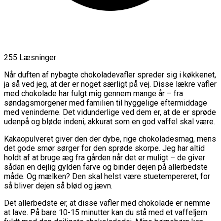
255 Læsninger
Når duften af nybagte chokoladevafler spreder sig i køkkenet,
ja så ved jeg, at der er noget særligt på vej. Disse lækre vafler
med chokolade har fulgt mig gennem mange år – fra
søndagsmorgener med familien til hyggelige eftermiddage
med veninderne. Det vidunderlige ved dem er, at de er sprøde
udenpå og bløde indeni, akkurat som en god vaffel skal være.
Kakaopulveret giver den der dybe, rige chokoladesmag, mens
det gode smør sørger for den sprøde skorpe. Jeg har altid
holdt af at bruge æg fra gården når det er muligt – de giver
sådan en dejlig gylden farve og binder dejen på allerbedste
måde. Og mælken? Den skal helst være stuetempereret, for
så bliver dejen så blød og jævn.
Det allerbedste er, at disse vafler med chokolade er nemme
at lave. På bare 10-15 minutter kan du stå med et vaffeljern