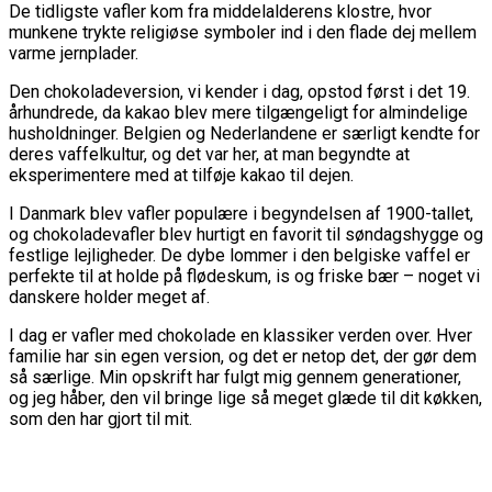
De tidligste vafler kom fra middelalderens klostre, hvor
munkene trykte religiøse symboler ind i den flade dej mellem
varme jernplader.
Den chokoladeversion, vi kender i dag, opstod først i det 19.
århundrede, da kakao blev mere tilgængeligt for almindelige
husholdninger. Belgien og Nederlandene er særligt kendte for
deres vaffelkultur, og det var her, at man begyndte at
eksperimentere med at tilføje kakao til dejen.
I Danmark blev vafler populære i begyndelsen af 1900-tallet,
og chokoladevafler blev hurtigt en favorit til søndagshygge og
festlige lejligheder. De dybe lommer i den belgiske vaffel er
perfekte til at holde på flødeskum, is og friske bær – noget vi
danskere holder meget af.
I dag er vafler med chokolade en klassiker verden over. Hver
familie har sin egen version, og det er netop det, der gør dem
så særlige. Min opskrift har fulgt mig gennem generationer,
og jeg håber, den vil bringe lige så meget glæde til dit køkken,
som den har gjort til mit.