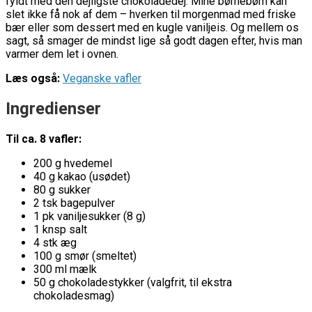
fyldt med den dejligste chokoladedej. Mine børnebørn kan
slet ikke få nok af dem – hverken til morgenmad med friske
bær eller som dessert med en kugle vaniljeis. Og mellem os
sagt, så smager de mindst lige så godt dagen efter, hvis man
varmer dem let i ovnen.
Læs også:
Veganske vafler
Ingredienser
Til ca. 8 vafler:
200 g hvedemel
40 g kakao (usødet)
80 g sukker
2 tsk bagepulver
1 pk vaniljesukker (8 g)
1 knsp salt
4 stk æg
100 g smør (smeltet)
300 ml mælk
50 g chokoladestykker (valgfrit, til ekstra
chokoladesmag)