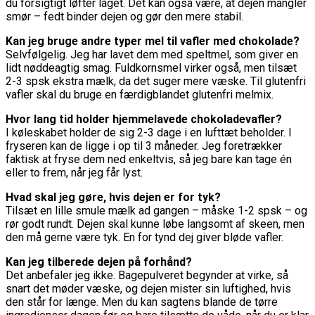
du forsigtigt løfter låget. Det kan også være, at dejen mangler
smør – fedt binder dejen og gør den mere stabil.
Kan jeg bruge andre typer mel til vafler med chokolade?
Selvfølgelig. Jeg har lavet dem med speltmel, som giver en
lidt nøddeagtig smag. Fuldkornsmel virker også, men tilsæt
2-3 spsk ekstra mælk, da det suger mere væske. Til glutenfri
vafler skal du bruge en færdigblandet glutenfri melmix.
Hvor lang tid holder hjemmelavede chokoladevafler?
I køleskabet holder de sig 2-3 dage i en lufttæt beholder. I
fryseren kan de ligge i op til 3 måneder. Jeg foretrækker
faktisk at fryse dem ned enkeltvis, så jeg bare kan tage én
eller to frem, når jeg får lyst.
Hvad skal jeg gøre, hvis dejen er for tyk?
Tilsæt en lille smule mælk ad gangen – måske 1-2 spsk – og
rør godt rundt. Dejen skal kunne løbe langsomt af skeen, men
den må gerne være tyk. En for tynd dej giver bløde vafler.
Kan jeg tilberede dejen på forhånd?
Det anbefaler jeg ikke. Bagepulveret begynder at virke, så
snart det møder væske, og dejen mister sin luftighed, hvis
den står for længe. Men du kan sagtens blande de tørre