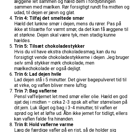
æggene let sammen og hæld dem i fordybningen
sammen med mælken. Rør forsigtigt rundt fra midten og
udad, til dejen er jævn og glat.
Trin 4: Tilføj det smeltede smør
Hæld det lunkne smør i dejen, mens du rører. Pas på
ikke at tilsætte for varmt smør, da det kan få æggene til
at størkne. Dejen skal være tyk, men stadig kunne
hældes.
Trin 5: Tilsæt chokoladestykker
Hvis du vil have ekstra chokoladesmag, kan du nu
forsigtigt vende chokoladestykkerne i dejen. Jeg bruger
selv små stykker mørk chokolade, men
mælkechokolade er også dejligt.
Trin 6: Lad dejen hvile
Lad dejen stå i 5 minutter. Det giver bagepulveret tid til
at virke, og vaflen bliver mere luftig.
Trin 7: Bag vaflerne
Pensl vaffeljernet let med smør eller olie. Hæld en god
sjat dej i midten – cirka 2-3 spsk alt efter størrelsen på
dit jern. Luk låget og bag i 3-4 minutter, til vaflen er
sprød og let at løfte ud. Åbn ikke jernet for tidligt, ellers
kan vaflen falde fra hinanden.
Trin 8: Hold vaflerne varme
Læg de færdige vafler på en rist, så de holder sig