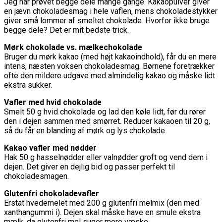
Jeg har prøvet begge dele mange gange. Kakaopulver giver
en jævn chokoladesmag i hele vaflen, mens chokoladestykker
giver små lommer af smeltet chokolade. Hvorfor ikke bruge
begge dele? Det er mit bedste trick.
Mørk chokolade vs. mælkechokolade
Bruger du mørk kakao (med højt kakaoindhold), får du en mere
intens, næsten voksen chokoladesmag. Børnene foretrækker
ofte den mildere udgave med almindelig kakao og måske lidt
ekstra sukker.
Vafler med hvid chokolade
Smelt 50 g hvid chokolade og lad den køle lidt, før du rører
den i dejen sammen med smørret. Reducer kakaoen til 20 g,
så du får en blanding af mørk og lys chokolade.
Kakao vafler med nødder
Hak 50 g hasselnødder eller valnødder groft og vend dem i
dejen. Det giver en dejlig bid og passer perfekt til
chokoladesmagen.
Glutenfri chokoladevafler
Erstat hvedemelet med 200 g glutenfri melmix (den med
xanthangummi i). Dejen skal måske have en smule ekstra
mælk, da glutenfri mel suger mere væske.