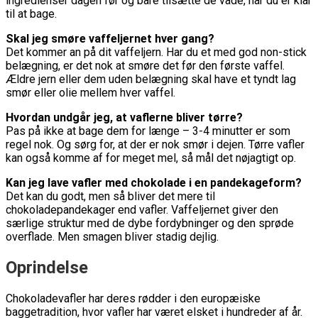
ingredienser dagen før og bare tilsætte de våde, når du er klar
til at bage.
Skal jeg smøre vaffeljernet hver gang?
Det kommer an på dit vaffeljern. Har du et med god non-stick
belægning, er det nok at smøre det før den første vaffel.
Ældre jern eller dem uden belægning skal have et tyndt lag
smør eller olie mellem hver vaffel.
Hvordan undgår jeg, at vaflerne bliver tørre?
Pas på ikke at bage dem for længe – 3-4 minutter er som
regel nok. Og sørg for, at der er nok smør i dejen. Tørre vafler
kan også komme af for meget mel, så mål det nøjagtigt op.
Kan jeg lave vafler med chokolade i en pandekageform?
Det kan du godt, men så bliver det mere til
chokoladepandekager end vafler. Vaffeljernet giver den
særlige struktur med de dybe fordybninger og den sprøde
overflade. Men smagen bliver stadig dejlig.
Oprindelse
Chokoladevafler har deres rødder i den europæiske
baggetradition, hvor vafler har været elsket i hundreder af år.