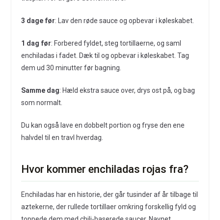
3 dage før
: Lav den røde sauce og opbevar i køleskabet.
1 dag før
: Forbered fyldet, steg tortillaerne, og saml
enchiladas i fadet. Dæk til og opbevar i køleskabet. Tag
dem ud 30 minutter før bagning.
Samme dag
: Hæld ekstra sauce over, drys ost på, og bag
som normalt.
Du kan også lave en dobbelt portion og fryse den ene
halvdel til en travl hverdag.
Hvor kommer enchiladas rojas fra?
Enchiladas har en historie, der går tusinder af år tilbage til
aztekerne, der rullede tortillaer omkring forskellig fyld og
toppede dem med chili-baserede saucer. Navnet