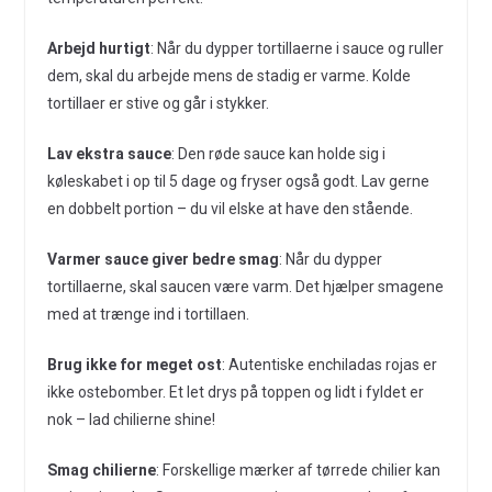
Arbejd hurtigt
: Når du dypper tortillaerne i sauce og ruller
dem, skal du arbejde mens de stadig er varme. Kolde
tortillaer er stive og går i stykker.
Lav ekstra sauce
: Den røde sauce kan holde sig i
køleskabet i op til 5 dage og fryser også godt. Lav gerne
en dobbelt portion – du vil elske at have den stående.
Varmer sauce giver bedre smag
: Når du dypper
tortillaerne, skal saucen være varm. Det hjælper smagene
med at trænge ind i tortillaen.
Brug ikke for meget ost
: Autentiske enchiladas rojas er
ikke ostebomber. Et let drys på toppen og lidt i fyldet er
nok – lad chilierne shine!
Smag chilierne
: Forskellige mærker af tørrede chilier kan