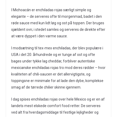
I Michoacán er enchiladas rojas særligt simple og
elegante – de serveres ofte til morgenmad, badet i den
røde sauce med kun lidt løg og ost på toppen. Der bruges
sjældent ovn; i stedet samles og serveres de direkte efter
at være dyppet i den varme sauce.
I modsætning til tex-mex enchiladas, der blev populære i
USA i det 20. århundrede og er tunge af ost og ofte
bages under tykke lag cheddar, forbliver autentiske
mexicanske enchiladas rojas tro mod deres rødder – hvor
kvaliteten af chili-saucen er det allervigtigste, og
toppingsne er minimale for at lade den dybe, komplekse
smag af de tørrede chilier skinne igennem.
I dag spises enchiladas rojas over hele Mexico og er en af
landets mest elskede comfort food retter. De serveres
ved alt fra hverdagsmiddage til festlige lejligheder og