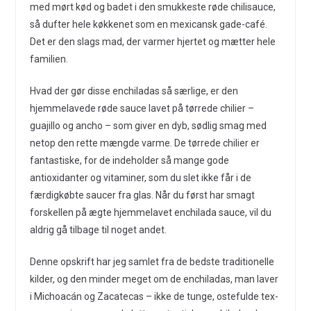
med mørt kød og badet i den smukkeste røde chilisauce,
så dufter hele køkkenet som en mexicansk gade-café.
Det er den slags mad, der varmer hjertet og mætter hele
familien.
Hvad der gør disse enchiladas så særlige, er den
hjemmelavede røde sauce lavet på tørrede chilier –
guajillo og ancho – som giver en dyb, sødlig smag med
netop den rette mængde varme. De tørrede chilier er
fantastiske, for de indeholder så mange gode
antioxidanter og vitaminer, som du slet ikke får i de
færdigkøbte saucer fra glas. Når du først har smagt
forskellen på ægte hjemmelavet enchilada sauce, vil du
aldrig gå tilbage til noget andet.
Denne opskrift har jeg samlet fra de bedste traditionelle
kilder, og den minder meget om de enchiladas, man laver
i Michoacán og Zacatecas – ikke de tunge, ostefulde tex-