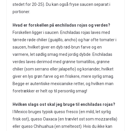
stedet for 20-25). Du kan også fryse saucen separat i
portioner.
Hvad er forskellen på enchiladas rojas og verdes?
Forskellen ligger i saucen. Enchiladas rojas laves med
tørrede røde chilier (guajillo, ancho) og har ofte tomater i
saucen, hvilket giver en dyb rød-brun farve og en
varmere, let sødlig smag med jordig dybde. Enchiladas
verdes laves derimod med grønne tomatillos, grønne
chilier (som serrano eller jalapeño) og koriander, hvilket
giver en lys grøn farve og en friskere, mere syrlig smag.
Begge er autentiske mexicanske retter, og hvilken man
foretrækker er helt op til personlig smag!
Hvilken slags ost skal jeg bruge til enchiladas rojas?
I Mexico bruges typisk queso fresco (en mild, let syrlig
frisk ost), queso Oaxaca (en trævlet ost som mozzarella)
eller queso Chihuahua (en smelteost). Hvis du ikke kan