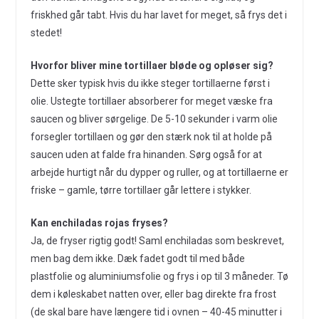
friskhed går tabt. Hvis du har lavet for meget, så frys det i
stedet!
Hvorfor bliver mine tortillaer bløde og opløser sig?
Dette sker typisk hvis du ikke steger tortillaerne først i
olie. Ustegte tortillaer absorberer for meget væske fra
saucen og bliver sørgelige. De 5-10 sekunder i varm olie
forsegler tortillaen og gør den stærk nok til at holde på
saucen uden at falde fra hinanden. Sørg også for at
arbejde hurtigt når du dypper og ruller, og at tortillaerne er
friske – gamle, tørre tortillaer går lettere i stykker.
Kan enchiladas rojas fryses?
Ja, de fryser rigtig godt! Saml enchiladas som beskrevet,
men bag dem ikke. Dæk fadet godt til med både
plastfolie og aluminiumsfolie og frys i op til 3 måneder. Tø
dem i køleskabet natten over, eller bag direkte fra frost
(de skal bare have længere tid i ovnen – 40-45 minutter i