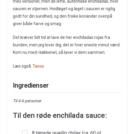
mex versioner, men de lette, autentiske enchiladas, hvor
saucen er stjernen. Hvidløget og løget i saucen er rigtig
godt for din sundhed, og den friske koriander ovenpå
giver både farve og smag.
Det kræver lidt tid at lave de her enchiladas rojas fra
bunden, men jeg lover dig, det er hver eneste minut værd.
Kom nu med i køkkenet, så laver vi dem sammen.
Læs også:
Tacos
Ingredienser
Til 4-6 personer
Til den røde enchilada sauce:
8 tørrede guajillo chilier (ca. 60 g)