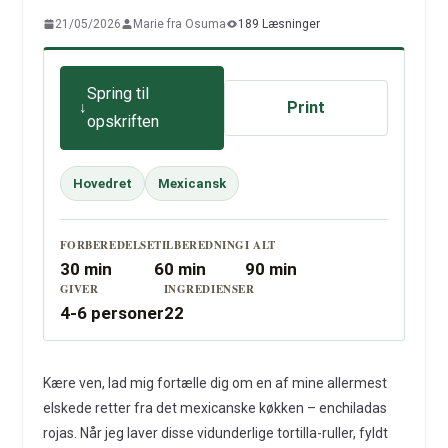
21/05/2026
Marie fra Osuma
189 Læsninger
Spring til
Print
opskriften
Hovedret
Mexicansk
FORBEREDELSE
TILBEREDNING
I ALT
30 min
60 min
90 min
GIVER
INGREDIENSER
4-6 personer
22
Kære ven, lad mig fortælle dig om en af mine allermest
elskede retter fra det mexicanske køkken – enchiladas
rojas. Når jeg laver disse vidunderlige tortilla-ruller, fyldt