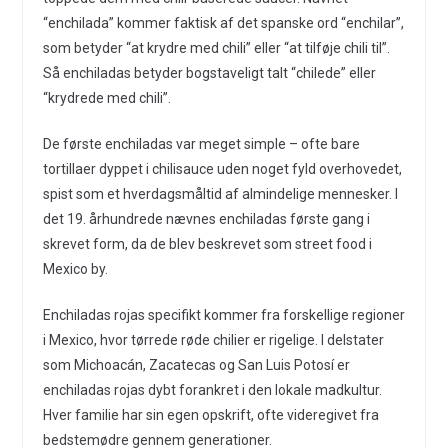
“enchilada” kommer faktisk af det spanske ord “enchilar”,
som betyder “at krydre med chili” eller “at tilføje chili til”.
Så enchiladas betyder bogstaveligt talt “chilede” eller
“krydrede med chili”.
De første enchiladas var meget simple – ofte bare
tortillaer dyppet i chilisauce uden noget fyld overhovedet,
spist som et hverdagsmåltid af almindelige mennesker. I
det 19. århundrede nævnes enchiladas første gang i
skrevet form, da de blev beskrevet som street food i
Mexico by.
Enchiladas rojas specifikt kommer fra forskellige regioner
i Mexico, hvor tørrede røde chilier er rigelige. I delstater
som Michoacán, Zacatecas og San Luis Potosí er
enchiladas rojas dybt forankret i den lokale madkultur.
Hver familie har sin egen opskrift, ofte videregivet fra
bedstemødre gennem generationer.