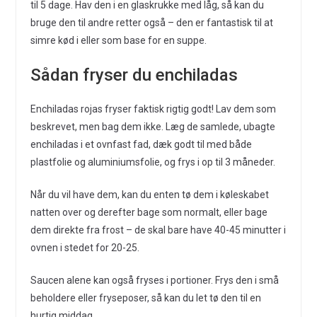
til 5 dage. Hav den i en glaskrukke med låg, så kan du
bruge den til andre retter også – den er fantastisk til at
simre kød i eller som base for en suppe.
Sådan fryser du enchiladas
Enchiladas rojas fryser faktisk rigtig godt! Lav dem som
beskrevet, men bag dem ikke. Læg de samlede, ubagte
enchiladas i et ovnfast fad, dæk godt til med både
plastfolie og aluminiumsfolie, og frys i op til 3 måneder.
Når du vil have dem, kan du enten tø dem i køleskabet
natten over og derefter bage som normalt, eller bage
dem direkte fra frost – de skal bare have 40-45 minutter i
ovnen i stedet for 20-25.
Saucen alene kan også fryses i portioner. Frys den i små
beholdere eller fryseposer, så kan du let tø den til en
hurtig middag.