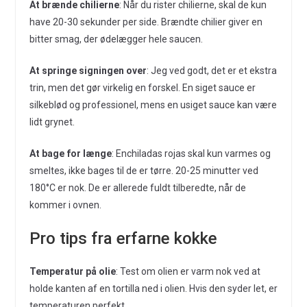
At brænde chilierne
: Når du rister chilierne, skal de kun
have 20-30 sekunder per side. Brændte chilier giver en
bitter smag, der ødelægger hele saucen.
At springe signingen over
: Jeg ved godt, det er et ekstra
trin, men det gør virkelig en forskel. En siget sauce er
silkeblød og professionel, mens en usiget sauce kan være
lidt grynеt.
At bage for længe
: Enchiladas rojas skal kun varmes og
smeltes, ikke bages til de er tørre. 20-25 minutter ved
180°C er nok. De er allerede fuldt tilberedte, når de
kommer i ovnen.
Pro tips fra erfarne kokke
Temperatur på olie
: Test om olien er varm nok ved at
holde kanten af en tortilla ned i olien. Hvis den syder let, er
temperaturen perfekt.