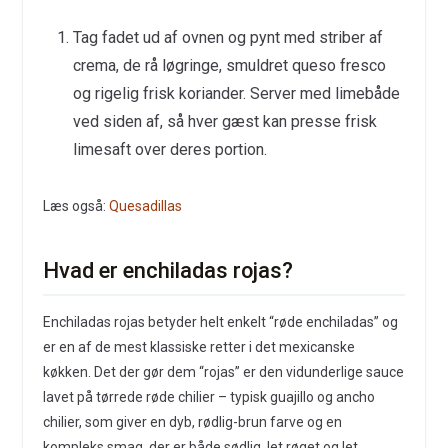
Tag fadet ud af ovnen og pynt med striber af
crema, de rå løgringe, smuldret queso fresco
og rigelig frisk koriander. Server med limebåde
ved siden af, så hver gæst kan presse frisk
limesaft over deres portion.
Læs også:
Quesadillas
Hvad er enchiladas rojas?
Enchiladas rojas betyder helt enkelt “røde enchiladas” og
er en af de mest klassiske retter i det mexicanske
køkken. Det der gør dem “rojas” er den vidunderlige sauce
lavet på tørrede røde chilier – typisk guajillo og ancho
chilier, som giver en dyb, rødlig-brun farve og en
kompleks smag, der er både sødlig, let røget og let