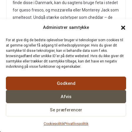
finde disse i Danmark, kan du sagtens bruge feta i stedet
for queso fresco, og mozzarella eller Monterey Jack som
smelteost. Undgå stærke ostetyper som cheddar – de
overvælder den fine chilismag.
Administrer samtykke
Er enchiladas rojas meget stærke?
For at give dig de bedste oplevelser bruger vi teknologier som cookies til
Det kommer helt an på hvilke chilier du bruger og om du
at gemme og/eller få adgang til enhedsoplysninger. Hvis du giver dit
samtykke til disse teknologier, kan vi behandle data som f.eks.
fjerner frøene. Guajillo og ancho chilier er faktisk ret milde
browsingadfærd eller unikke ID'er på dette websted. Hvis du ikke giver dit
– de har mest smag og kun let varme. På en skala fra 1-
samtykke eller trækker dit samtykke tilbage, kan det have en negativ
indvirkning på visse funktioner og egenskaber.
10 i styrke, ligger klassiske enchiladas rojas omkring 3-4.
Hvis du vil have dem mildere, så fjern alle frø fra chilierne.
Vil du have dem stærkere, så behold frøene eller tilføj
Godkend
nogle chilier de arbol.
Afvis
Kan jeg lave enchiladas rojas vegetariske?
Se præferencer
Absolut! Fyld dem med en blanding af ost, refried beans,
sorte bønner, kogte kartofler, sauteret squash og paprika,
NYT NUMMER
×
Hør den på Spotify
Cookiepolitik
Privatlivspolitik
Fejlstrøm – »Godkendt«
eller en kombination. Brug grøntsagsbuillon i stedet for