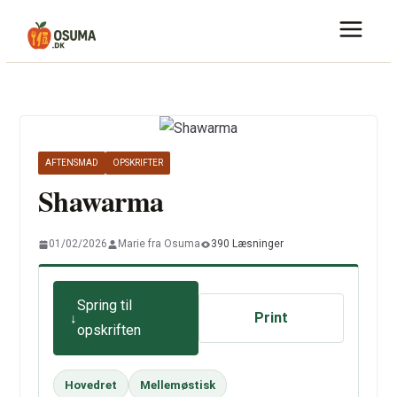
Skip
to
content
AFTENSMAD
OPSKRIFTER
Shawarma
01/02/2026
Marie fra Osuma
390 Læsninger
Spring til
Print
opskriften
Hovedret
Mellemøstisk