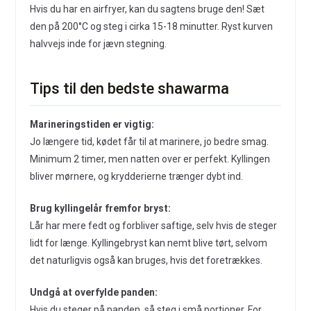
Hvis du har en airfryer, kan du sagtens bruge den! Sæt
den på 200°C og steg i cirka 15-18 minutter. Ryst kurven
halvvejs inde for jævn stegning.
Tips til den bedste shawarma
Marineringstiden er vigtig:
Jo længere tid, kødet får til at marinere, jo bedre smag.
Minimum 2 timer, men natten over er perfekt. Kyllingen
bliver mørnere, og krydderierne trænger dybt ind.
Brug kyllingelår fremfor bryst:
Lår har mere fedt og forbliver saftige, selv hvis de steger
lidt for længe. Kyllingebryst kan nemt blive tørt, selvom
det naturligvis også kan bruges, hvis det foretrækkes.
Undgå at overfylde panden:
Hvis du steger på panden, så steg i små portioner. For