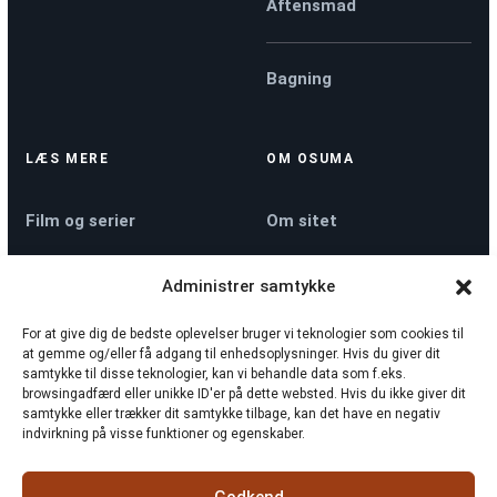
Aftensmad
Bagning
LÆS MERE
OM OSUMA
Film og serier
Om sitet
Administrer samtykke
Køkkenmaskiner
Kontakt
For at give dig de bedste oplevelser bruger vi teknologier som cookies til
at gemme og/eller få adgang til enhedsoplysninger. Hvis du giver dit
Nyheder
Privatlivspolitik
samtykke til disse teknologier, kan vi behandle data som f.eks.
browsingadfærd eller unikke ID'er på dette websted. Hvis du ikke giver dit
samtykke eller trækker dit samtykke tilbage, kan det have en negativ
indvirkning på visse funktioner og egenskaber.
Sådan tjekker vi
Cookiepolitik
rollelister
Godkend