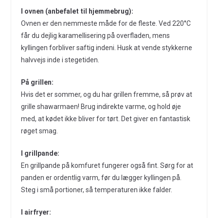
I ovnen (anbefalet til hjemmebrug):
Ovnen er den nemmeste måde for de fleste. Ved 220°C
får du dejlig karamellisering på overfladen, mens
kyllingen forbliver saftig indeni. Husk at vende stykkerne
halvvejs inde i stegetiden.
På grillen:
Hvis det er sommer, og du har grillen fremme, så prøv at
grille shawarmaen! Brug indirekte varme, og hold øje
med, at kødet ikke bliver for tørt. Det giver en fantastisk
røget smag.
I grillpande:
En grillpande på komfuret fungerer også fint. Sørg for at
panden er ordentlig varm, før du lægger kyllingen på.
Steg i små portioner, så temperaturen ikke falder.
I airfryer: