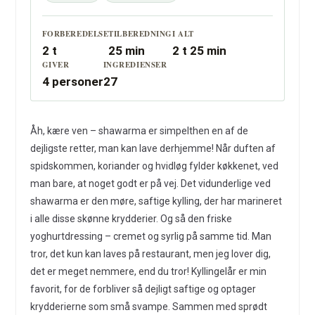
FORBEREDELSE
TILBEREDNING
I ALT
2 t
25 min
2 t 25 min
GIVER
INGREDIENSER
4 personer
27
Åh, kære ven – shawarma er simpelthen en af de
dejligste retter, man kan lave derhjemme! Når duften af
spidskommen, koriander og hvidløg fylder køkkenet, ved
man bare, at noget godt er på vej. Det vidunderlige ved
shawarma er den møre, saftige kylling, der har marineret
i alle disse skønne krydderier. Og så den friske
yoghurtdressing – cremet og syrlig på samme tid. Man
tror, det kun kan laves på restaurant, men jeg lover dig,
det er meget nemmere, end du tror! Kyllingelår er min
favorit, for de forbliver så dejligt saftige og optager
krydderierne som små svampe. Sammen med sprødt