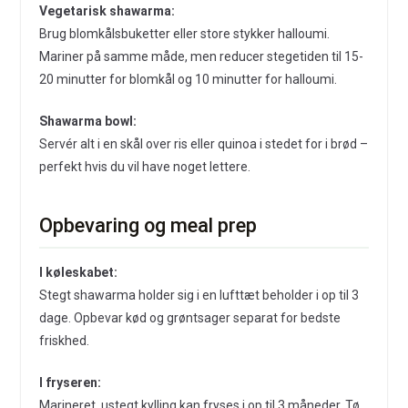
Vegetarisk shawarma:
Brug blomkålsbuketter eller store stykker halloumi.
Mariner på samme måde, men reducer stegetiden til 15-
20 minutter for blomkål og 10 minutter for halloumi.
Shawarma bowl:
Servér alt i en skål over ris eller quinoa i stedet for i brød –
perfekt hvis du vil have noget lettere.
Opbevaring og meal prep
I køleskabet:
Stegt shawarma holder sig i en lufttæt beholder i op til 3
dage. Opbevar kød og grøntsager separat for bedste
friskhed.
I fryseren:
Marineret, ustegt kylling kan fryses i op til 3 måneder. Tø