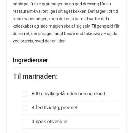
pitabrød, friske grøntsager og en god dressing får du
restaurant-kvalitet lige i dit eget køkken. Det tager lidt tid
med marineringen, men det er jo bare at sætte det i
køleskabet og lade magien ske af sig selv. Til gengæld får
du en ret, der smager langt bedre end takeaway – og du
ved præcis, hvad der er i den!
Ingredienser
Til marinaden:
800 g kyllingelår uden ben og skind
4 fed hvidløg, presset
3 spsk olivenolie