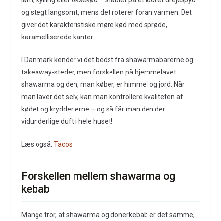
lam, kylling eller oksekød – stablet på et lodret drejespyd
og stegt langsomt, mens det roterer foran varmen. Det
giver det karakteristiske møre kød med sprøde,
karamelliserede kanter.
I Danmark kender vi det bedst fra shawarmabarerne og
takeaway-steder, men forskellen på hjemmelavet
shawarma og den, man køber, er himmel og jord. Når
man laver det selv, kan man kontrollere kvaliteten af
kødet og krydderierne – og så får man den der
vidunderlige duft i hele huset!
Læs også:
Tacos
Forskellen mellem shawarma og
kebab
Mange tror, at shawarma og dönerkebab er det samme,