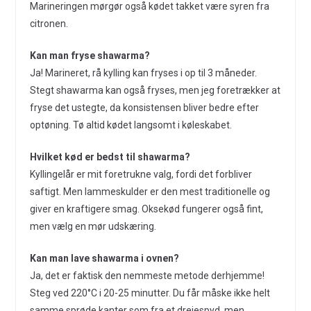
Marineringen mørgør også kødet takket være syren fra
citronen.
Kan man fryse shawarma?
Ja! Marineret, rå kylling kan fryses i op til 3 måneder.
Stegt shawarma kan også fryses, men jeg foretrækker at
fryse det ustegte, da konsistensen bliver bedre efter
optøning. Tø altid kødet langsomt i køleskabet.
Hvilket kød er bedst til shawarma?
Kyllingelår er mit foretrukne valg, fordi det forbliver
saftigt. Men lammeskulder er den mest traditionelle og
giver en kraftigere smag. Oksekød fungerer også fint,
men vælg en mør udskæring.
Kan man lave shawarma i ovnen?
Ja, det er faktisk den nemmeste metode derhjemme!
Steg ved 220°C i 20-25 minutter. Du får måske ikke helt
samme sprøde kanter som fra et drejespyd, men