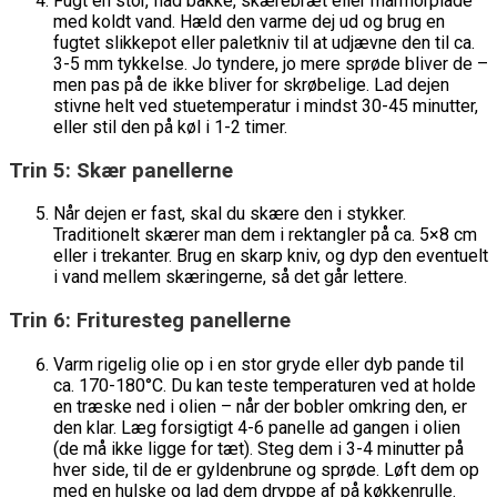
Fugt en stor, flad bakke, skærebræt eller marmorplade
med koldt vand. Hæld den varme dej ud og brug en
fugtet slikkepot eller paletkniv til at udjævne den til ca.
3-5 mm tykkelse. Jo tyndere, jo mere sprøde bliver de –
men pas på de ikke bliver for skrøbelige. Lad dejen
stivne helt ved stuetemperatur i mindst 30-45 minutter,
eller stil den på køl i 1-2 timer.
Trin 5: Skær panellerne
Når dejen er fast, skal du skære den i stykker.
Traditionelt skærer man dem i rektangler på ca. 5×8 cm
eller i trekanter. Brug en skarp kniv, og dyp den eventuelt
i vand mellem skæringerne, så det går lettere.
Trin 6: Frituresteg panellerne
Varm rigelig olie op i en stor gryde eller dyb pande til
ca. 170-180°C. Du kan teste temperaturen ved at holde
en træske ned i olien – når der bobler omkring den, er
den klar. Læg forsigtigt 4-6 panelle ad gangen i olien
(de må ikke ligge for tæt). Steg dem i 3-4 minutter på
hver side, til de er gyldenbrune og sprøde. Løft dem op
med en hulske og lad dem dryppe af på køkkenrulle.