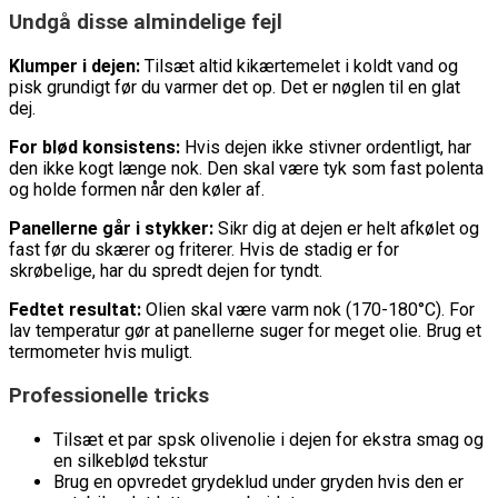
Undgå disse almindelige fejl
Klumper i dejen:
Tilsæt altid kikærtemelet i koldt vand og
pisk grundigt før du varmer det op. Det er nøglen til en glat
dej.
For blød konsistens:
Hvis dejen ikke stivner ordentligt, har
den ikke kogt længe nok. Den skal være tyk som fast polenta
og holde formen når den køler af.
Panellerne går i stykker:
Sikr dig at dejen er helt afkølet og
fast før du skærer og friterer. Hvis de stadig er for
skrøbelige, har du spredt dejen for tyndt.
Fedtet resultat:
Olien skal være varm nok (170-180°C). For
lav temperatur gør at panellerne suger for meget olie. Brug et
termometer hvis muligt.
Professionelle tricks
Tilsæt et par spsk olivenolie i dejen for ekstra smag og
en silkeblød tekstur
Brug en opvredet grydeklud under gryden hvis den er