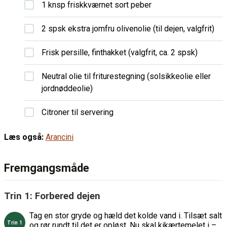
1 knsp friskkværnet sort peber
2 spsk ekstra jomfru olivenolie (til dejen, valgfrit)
Frisk persille, finthakket (valgfrit, ca. 2 spsk)
Neutral olie til friturestegning (solsikkeolie eller
jordnøddeolie)
Citroner til servering
Læs også:
Arancini
Fremgangsmåde
Trin 1: Forbered dejen
Tag en stor gryde og hæld det kolde vand i. Tilsæt salt
og rør rundt til det er opløst. Nu skal kikærtemelet i –