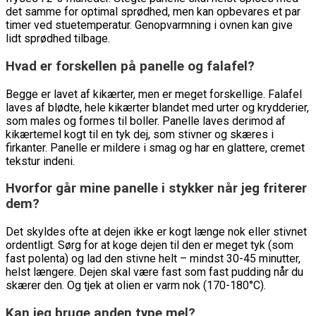
det samme for optimal sprødhed, men kan opbevares et par
timer ved stuetemperatur. Genopvarmning i ovnen kan give
lidt sprødhed tilbage.
Hvad er forskellen på panelle og falafel?
Begge er lavet af kikærter, men er meget forskellige. Falafel
laves af blødte, hele kikærter blandet med urter og krydderier,
som males og formes til boller. Panelle laves derimod af
kikærtemel kogt til en tyk dej, som stivner og skæres i
firkanter. Panelle er mildere i smag og har en glattere, cremet
tekstur indeni.
Hvorfor går mine panelle i stykker når jeg friterer
dem?
Det skyldes ofte at dejen ikke er kogt længe nok eller stivnet
ordentligt. Sørg for at koge dejen til den er meget tyk (som
fast polenta) og lad den stivne helt – mindst 30-45 minutter,
helst længere. Dejen skal være fast som fast pudding når du
skærer den. Og tjek at olien er varm nok (170-180°C).
Kan jeg bruge anden type mel?