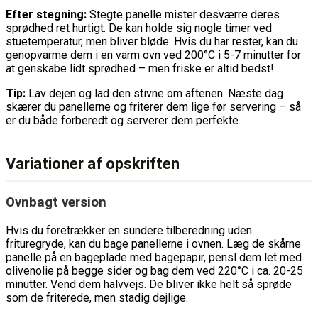
Efter stegning:
Stegte panelle mister desværre deres
sprødhed ret hurtigt. De kan holde sig nogle timer ved
stuetemperatur, men bliver bløde. Hvis du har rester, kan du
genopvarme dem i en varm ovn ved 200°C i 5-7 minutter for
at genskabe lidt sprødhed – men friske er altid bedst!
Tip:
Lav dejen og lad den stivne om aftenen. Næste dag
skærer du panellerne og friterer dem lige før servering – så
er du både forberedt og serverer dem perfekte.
Variationer af opskriften
Ovnbagt version
Hvis du foretrækker en sundere tilberedning uden
frituregryde, kan du bage panellerne i ovnen. Læg de skårne
panelle på en bageplade med bagepapir, pensl dem let med
olivenolie på begge sider og bag dem ved 220°C i ca. 20-25
minutter. Vend dem halvvejs. De bliver ikke helt så sprøde
som de friterede, men stadig dejlige.