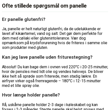
Ofte stillede spørgsmål om panelle
Er panelle glutenfri?
Ja, panelle er helt naturligt glutenfri, da de udelukkende er
lavet af kikærtemel, vand og salt. Det gør dem perfekte for
dem med cøliaki eller glutenintolerance. Vær dog
opmærksom på krydsforurening hvis de friteres i samme olie
som produkter med gluten.
Kan jeg lave panelle uden friturestegning?
Absolut! Du kan bage dem i ovnen ved 220°C i 20-25 minutter,
hvor de pensles med lidt olie og vendes halvvejs. De bliver
ikke helt så sprøde som friterede, men stadig lækre. En
airfryer virker også fremragende – 180°C i 12-15 minutter
med et lille spray olie.
Hvor længe holder panelle?
Rå, uskårne panelle holder 2-3 dage i køleskabet og kan
fryses i 2-3 måneder. Stegte panelle skal helst spises med