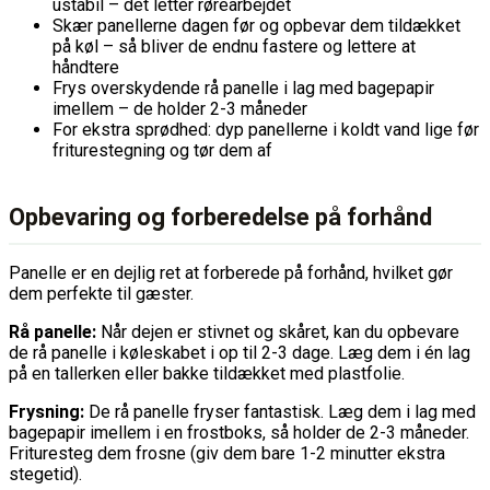
ustabil – det letter rørearbejdet
Skær panellerne dagen før og opbevar dem tildækket
på køl – så bliver de endnu fastere og lettere at
håndtere
Frys overskydende rå panelle i lag med bagepapir
imellem – de holder 2-3 måneder
For ekstra sprødhed: dyp panellerne i koldt vand lige før
friturestegning og tør dem af
Opbevaring og forberedelse på forhånd
Panelle er en dejlig ret at forberede på forhånd, hvilket gør
dem perfekte til gæster.
Rå panelle:
Når dejen er stivnet og skåret, kan du opbevare
de rå panelle i køleskabet i op til 2-3 dage. Læg dem i én lag
på en tallerken eller bakke tildækket med plastfolie.
Frysning:
De rå panelle fryser fantastisk. Læg dem i lag med
bagepapir imellem i en frostboks, så holder de 2-3 måneder.
Frituresteg dem frosne (giv dem bare 1-2 minutter ekstra
stegetid).