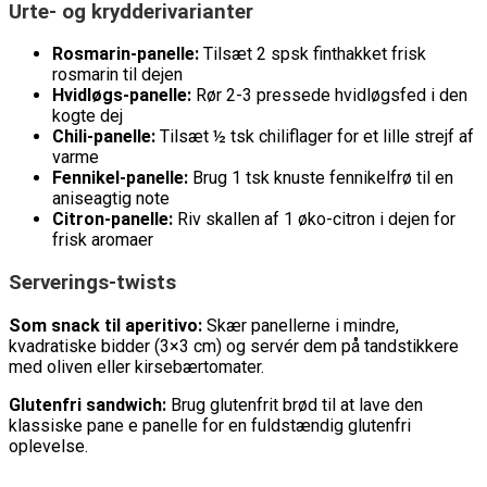
Urte- og krydderivarianter
Rosmarin-panelle:
Tilsæt 2 spsk finthakket frisk
rosmarin til dejen
Hvidløgs-panelle:
Rør 2-3 pressede hvidløgsfed i den
kogte dej
Chili-panelle:
Tilsæt ½ tsk chiliflager for et lille strejf af
varme
Fennikel-panelle:
Brug 1 tsk knuste fennikelfrø til en
aniseagtig note
Citron-panelle:
Riv skallen af 1 øko-citron i dejen for
frisk aromaer
Serverings-twists
Som snack til aperitivo:
Skær panellerne i mindre,
kvadratiske bidder (3×3 cm) og servér dem på tandstikkere
med oliven eller kirsebærtomater.
Glutenfri sandwich:
Brug glutenfrit brød til at lave den
klassiske pane e panelle for en fuldstændig glutenfri
oplevelse.