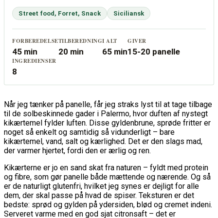
Street food, Forret, Snack
Siciliansk
FORBEREDELSE
TILBEREDNING
I ALT
GIVER
45 min
20 min
65 min
15-20 panelle
INGREDIENSER
8
Når jeg tænker på panelle, får jeg straks lyst til at tage tilbage
til de solbeskinnede gader i Palermo, hvor duften af nystegt
kikærtemel fylder luften. Disse gyldenbrune, sprøde fritter er
noget så enkelt og samtidig så vidunderligt – bare
kikærtemel, vand, salt og kærlighed. Det er den slags mad,
der varmer hjertet, fordi den er ærlig og ren.
Kikærterne er jo en sand skat fra naturen – fyldt med protein
og fibre, som gør panelle både mættende og nærende. Og så
er de naturligt glutenfri, hvilket jeg synes er dejligt for alle
dem, der skal passe på hvad de spiser. Teksturen er det
bedste: sprød og gylden på ydersiden, blød og cremet indeni.
Serveret varme med en god sjat citronsaft – det er